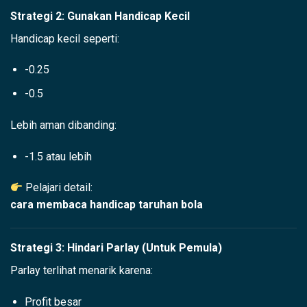
Strategi 2: Gunakan Handicap Kecil
Handicap kecil seperti:
-0.25
-0.5
Lebih aman dibanding:
-1.5 atau lebih
Pelajari detail:
cara membaca handicap taruhan bola
Strategi 3: Hindari Parlay (Untuk Pemula)
Parlay terlihat menarik karena:
Profit besar