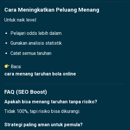
Cara Meningkatkan Peluang Menang
Untuk naik level:
Pelajari odds lebih dalam
Gunakan analisis statistik
Catat semua taruhan
Baca:
cara menang taruhan bola online
FAQ (SEO Boost)
Apakah bisa menang taruhan tanpa risiko?
Tidak 100%, tapi risiko bisa dikurangi.
Strategi paling aman untuk pemula?