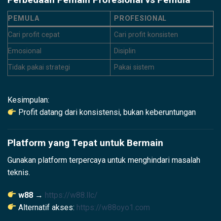
PEMULA
PROFESIONAL
Cari profit cepat
Cari profit konsisten
Emosional
Disiplin
Tidak pakai strategi
Pakai sistem
Kesimpulan:
Profit datang dari konsistensi, bukan keberuntungan
Platform yang Tepat untuk Bermain
Gunakan platform terpercaya untuk menghindari masalah
teknis.
w88
→
https://w88.llc/
Alternatif akses:
https://w88oyo1.com