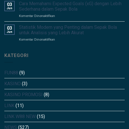
World
Cara Memahami Expected Goals (xG) dengan Lebih
Format
03
Cup
Baru
Jun
Sederhana dalam Sepak Bola
2026:
FIFA
pada
Komentar Dinonaktifkan
Tim
yang
Cara
Favorit,
Wajib
Memahami
Statistik Modern yang Penting dalam Sepak Bola
Pemain
03
Diketahui
Expected
Bintang,
Jun
untuk Analisis yang Lebih Akurat
Goals
dan
pada
Komentar Dinonaktifkan
(xG)
Peluang
Statistik
dengan
Juara
Modern
Lebih
yang
KATEGORI
Sederhana
Penting
dalam
dalam
Sepak
Sepak
Bola
FUN88
(9)
Bola
untuk
KASINO
(3)
Analisis
yang
Lebih
KASINO PROMOSI
(8)
Akurat
LINK
(11)
LINK W88 NEW
(15)
NEWS
(527)