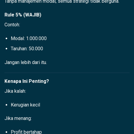
Tanpa manajemen modal, semua strategi tidak berguna.
Rule 5% (WAJIB)
Contoh:
Modal: 1.000.000
Taruhan: 50.000
Jangan lebih dari itu.
Kenapa Ini Penting?
Jika kalah:
Kerugian kecil
Jika menang:
Profit bertahap