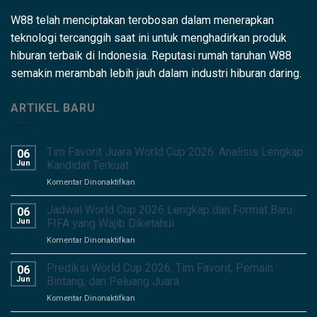
W88 telah menciptakan terobosan dalam menerapkan
teknologi tercanggih saat ini untuk menghadirkan produk
hiburan terbaik di Indonesia. Reputasi rumah taruhan W88
semakin merambah lebih jauh dalam industri hiburan daring.
ARTIKEL BARU
Tim Favorit Juara World Cup 2026: Analisis Lengkap
06
Jun
Kandidat Terkuat
pada
Komentar Dinonaktifkan
Tim
Favorit
Jadwal World Cup 2026 Lengkap dan Format Baru
06
Juara
Jun
FIFA yang Wajib Diketahui
World
pada
Komentar Dinonaktifkan
Cup
Jadwal
2026:
World
Prediksi World Cup 2026: Tim Favorit, Pemain
Analisis
06
Cup
Lengkap
Jun
Bintang, dan Peluang Juara
2026
Kandidat
pada
Komentar Dinonaktifkan
Lengkap
Terkuat
Prediksi
dan