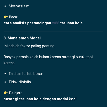
Motivasi tim
Baca:
cara analisis pertandingan
w88
taruhan bola
3. Manajemen Modal
Ini adalah faktor paling penting.
Banyak pemain kalah bukan karena strategi buruk, tapi
karena:
Taruhan terlalu besar
Tidak disiplin
Pelajari:
strategi taruhan bola dengan modal kecil