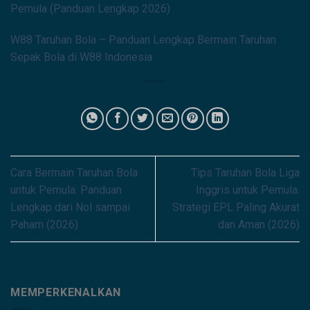
Pemula (Panduan Lengkap 2026)
W88 Taruhan Bola – Panduan Lengkap Bermain Taruhan
Sepak Bola di W88 Indonesia
Cara Bermain Taruhan Bola
Tips Taruhan Bola Liga
untuk Pemula: Panduan
Inggris untuk Pemula:
Lengkap dari Nol sampai
Strategi EPL Paling Akurat
Paham (2026)
dan Aman (2026)
MEMPERKENALKAN