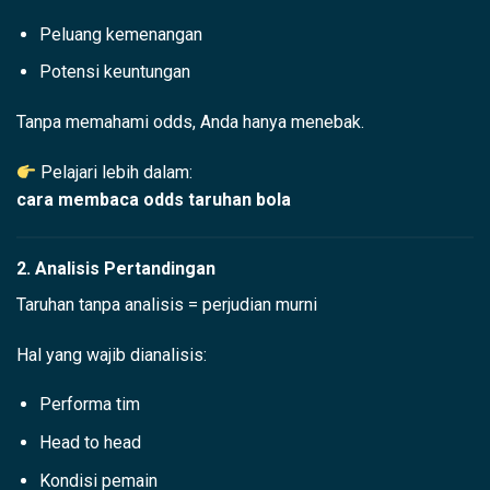
Peluang kemenangan
Potensi keuntungan
Tanpa memahami odds, Anda hanya menebak.
Pelajari lebih dalam:
cara membaca odds taruhan bola
2. Analisis Pertandingan
Taruhan tanpa analisis = perjudian murni
Hal yang wajib dianalisis:
Performa tim
Head to head
Kondisi pemain