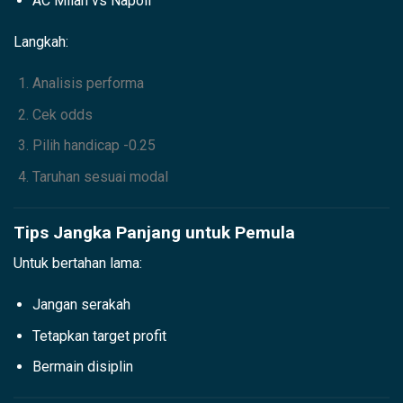
AC Milan vs Napoli
Langkah:
Analisis performa
Cek odds
Pilih handicap -0.25
Taruhan sesuai modal
Tips Jangka Panjang untuk Pemula
Untuk bertahan lama:
Jangan serakah
Tetapkan target profit
Bermain disiplin