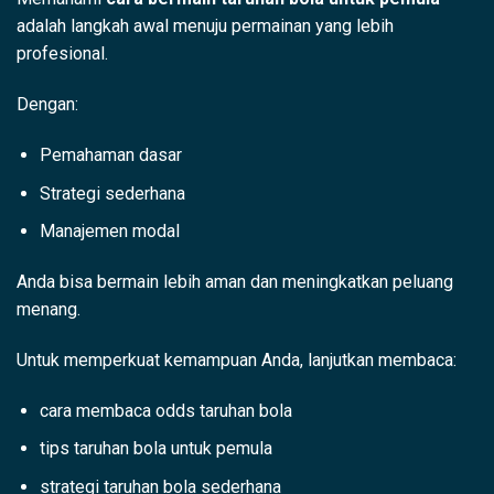
adalah langkah awal menuju permainan yang lebih
profesional.
Dengan:
Pemahaman dasar
Strategi sederhana
Manajemen modal
Anda bisa bermain lebih aman dan meningkatkan peluang
menang.
Untuk memperkuat kemampuan Anda, lanjutkan membaca:
cara membaca odds taruhan bola
tips taruhan bola untuk pemula
strategi taruhan bola sederhana