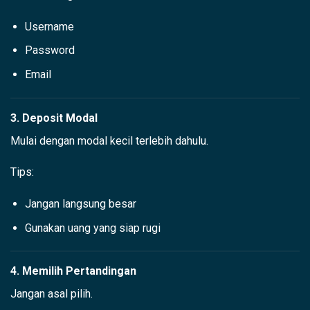
Username
Password
Email
3. Deposit Modal
Mulai dengan modal kecil terlebih dahulu.
Tips:
Jangan langsung besar
Gunakan uang yang siap rugi
4. Memilih Pertandingan
Jangan asal pilih.