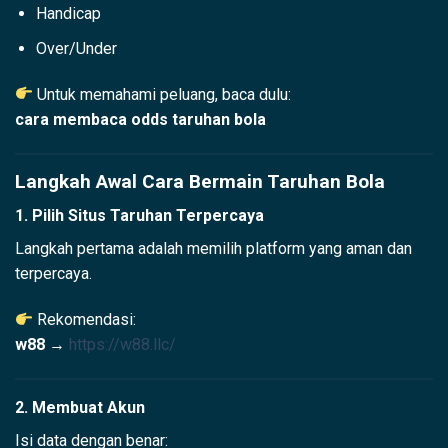
Handicap
Over/Under
Untuk memahami peluang, baca dulu:
cara membaca odds taruhan bola
Langkah Awal Cara Bermain Taruhan Bola
1. Pilih Situs Taruhan Terpercaya
Langkah pertama adalah memilih platform yang aman dan
terpercaya.
Rekomendasi:
w88
→
https://w88.llc/
2. Membuat Akun
Isi data dengan benar: