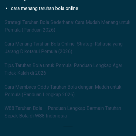
cara menang taruhan bola online
Strategi Taruhan Bola Sederhana: Cara Mudah Menang untuk
Pemula (Panduan 2026)
Cara Menang Taruhan Bola Online: Strategi Rahasia yang
Jarang Diketahui Pemula (2026)
Tips Taruhan Bola untuk Pemula: Panduan Lengkap Agar
Tidak Kalah di 2026
Cara Membaca Odds Taruhan Bola dengan Mudah untuk
Pemula (Panduan Lengkap 2026)
W88 Taruhan Bola – Panduan Lengkap Bermain Taruhan
Sepak Bola di W88 Indonesia