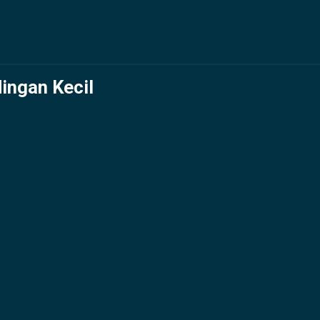
ingan Kecil