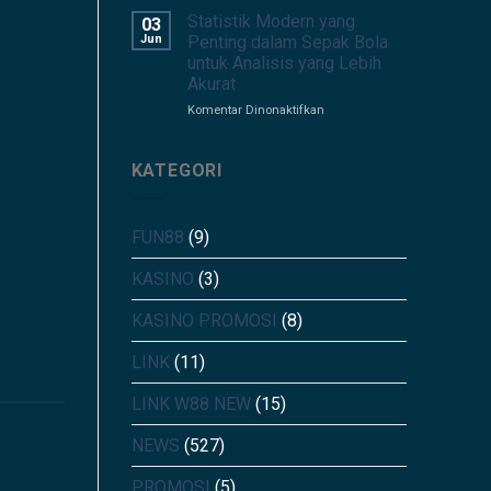
dan
Memahami
Statistik Modern yang
03
Peluang
Expected
Jun
Penting dalam Sepak Bola
Juara
Goals
untuk Analisis yang Lebih
(xG)
Akurat
dengan
Lebih
pada
Komentar Dinonaktifkan
Sederhana
Statistik
dalam
Modern
Sepak
yang
KATEGORI
Bola
Penting
dalam
Sepak
FUN88
(9)
Bola
untuk
KASINO
(3)
Analisis
yang
Lebih
KASINO PROMOSI
(8)
Akurat
LINK
(11)
LINK W88 NEW
(15)
NEWS
(527)
PROMOSI
(5)