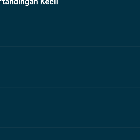
rtandingan Kecil