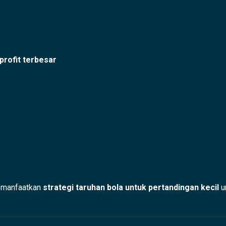
profit terbesar
memanfaatkan
strategi taruhan bola untuk pertandingan kecil
u