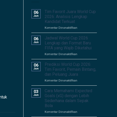
Tim Favorit Juara World Cup
06
Jun
2026: Analisis Lengkap
Kandidat Terkuat
pada
Komentar Dinonaktifkan
Tim
Favorit
Jadwal World Cup 2026
06
Juara
Jun
Lengkap dan Format Baru
World
FIFA yang Wajib Diketahui
Cup
pada
Komentar Dinonaktifkan
2026:
Jadwal
Analisis
World
Lengkap
Prediksi World Cup 2026:
06
Cup
Kandidat
Jun
Tim Favorit, Pemain Bintang,
2026
Terkuat
dan Peluang Juara
Lengkap
pada
Komentar Dinonaktifkan
dan
Prediksi
Format
World
Baru
Cara Memahami Expected
03
Cup
FIFA
Jun
Goals (xG) dengan Lebih
ntuk
2026:
yang
Sederhana dalam Sepak
Tim
Wajib
Bola
Favorit,
Diketahui
Pemain
pada
Komentar Dinonaktifkan
Bintang,
Cara