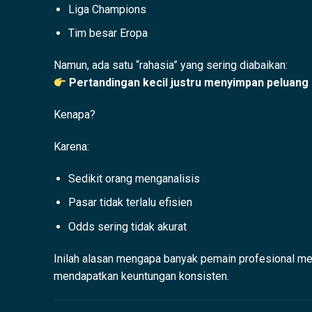
Liga Champions
Tim besar Eropa
Namun, ada satu “rahasia” yang sering diabaikan:
Pertandingan kecil justru menyimpan peluang 
Kenapa?
Karena:
Sedikit orang menganalisis
Pasar tidak terlalu efisien
Odds sering tidak akurat
Inilah alasan mengapa banyak pemain profesional 
mendapatkan keuntungan konsisten.