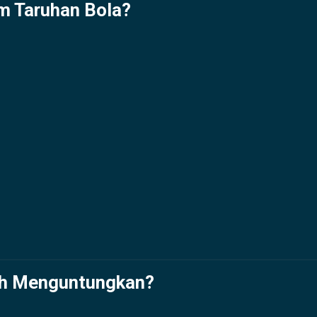
am Taruhan Bola?
bih Menguntungkan?