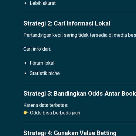
Lebih akurat
Strategi 2: Cari Informasi Lokal
Pertandingan kecil sering tidak tersedia di media bes
Cari info dari:
Forum lokal
Statistik niche
Strategi 3: Bandingkan Odds Antar Boo
Karena data terbatas:
Odds bisa berbeda jauh
Strategi 4: Gunakan Value Betting