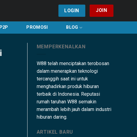
JOIN
LOGIN
P2P
PROMOSI
BLOG
MEMPERKENALKAN
i
W88 telah menciptakan terobosan
dalam menerapkan teknologi
tercanggih saat ini untuk
menghadirkan produk hiburan
terbaik di Indonesia. Reputasi
rumah taruhan W88 semakin
merambah lebih jauh dalam industri
hiburan daring.
ARTIKEL BARU