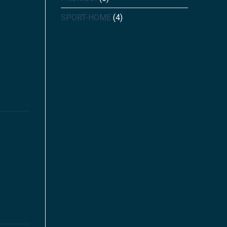
SPORT-HOME
(4)