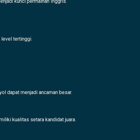
njadi kunci permainan Inggris.
evel tertinggi.
yol dapat menjadi ancaman besar.
iki kualitas setara kandidat juara.