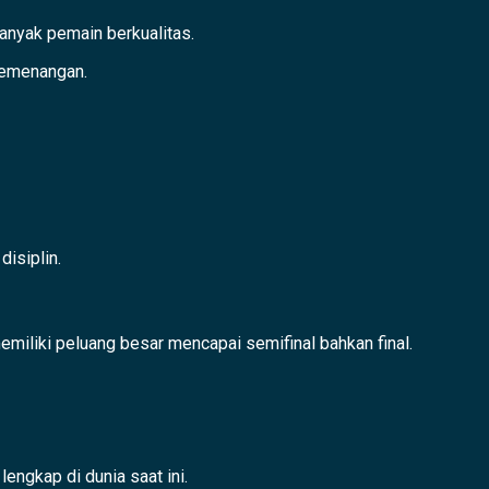
banyak pemain berkualitas.
kemenangan.
isiplin.
iliki peluang besar mencapai semifinal bahkan final.
engkap di dunia saat ini.