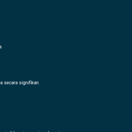
a.
secara signifikan.