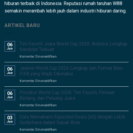
hiburan terbaik di Indonesia. Reputasi rumah taruhan W88
semakin merambah lebih jauh dalam industri hiburan daring.
ARTIKEL BARU
Tim Favorit Juara World Cup 2026: Analisis Lengkap
06
Jun
Kandidat Terkuat
pada
Komentar Dinonaktifkan
Tim
Favorit
Jadwal World Cup 2026 Lengkap dan Format Baru
06
Juara
Jun
FIFA yang Wajib Diketahui
World
pada
Komentar Dinonaktifkan
Cup
Jadwal
2026:
World
Prediksi World Cup 2026: Tim Favorit, Pemain
Analisis
06
Cup
Lengkap
Jun
Bintang, dan Peluang Juara
2026
Kandidat
pada
Komentar Dinonaktifkan
Lengkap
Terkuat
Prediksi
dan
World
Cara Memahami Expected Goals (xG) dengan Lebih
Format
03
Cup
Baru
Jun
Sederhana dalam Sepak Bola
2026:
FIFA
pada
Komentar Dinonaktifkan
Tim
yang