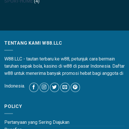
SPORT-HOME
(4)
TENTANG KAMI W88.LLC
W88.LLC - tautan terbaru ke w88, petunjuk cara bermain
taruhan sepak bola, kasino di w88 di pasar Indonesia. Daftar
w88 untuk menerima banyak promosi hebat bagi anggota di
Indonesia.
POLICY
Pertanyaan yang Sering Diajukan