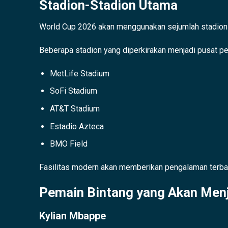
Stadion-Stadion Utama
World Cup 2026 akan menggunakan sejumlah stadion
Beberapa stadion yang diperkirakan menjadi pusat pe
MetLife Stadium
SoFi Stadium
AT&T Stadium
Estadio Azteca
BMO Field
Fasilitas modern akan memberikan pengalaman terba
Pemain Bintang yang Akan Menj
Kylian Mbappe