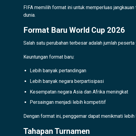
FIFA memilih format ini untuk memperluas jangkauan
dunia.
Format Baru World Cup 2026
Salah satu perubahan terbesar adalah jumlah peserta 
Keuntungan format baru:
Lebih banyak pertandingan
Lebih banyak negara berpartisipasi
Kesempatan negara Asia dan Afrika meningkat
Persaingan menjadi lebih kompetitif
Dengan format ini, penggemar dapat menikmati lebih
Tahapan Turnamen