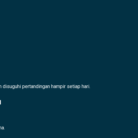
disuguhi pertandingan hampir setiap hari.
u
ma.