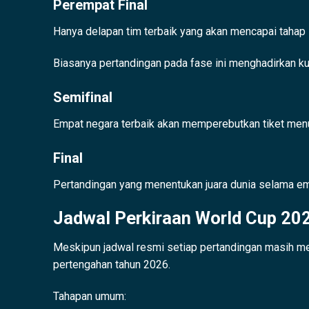
Perempat Final
Hanya delapan tim terbaik yang akan mencapai tahap i
Biasanya pertandingan pada fase ini menghadirkan kua
Semifinal
Empat negara terbaik akan memperebutkan tiket menuj
Final
Pertandingan yang menentukan juara dunia selama em
Jadwal Perkiraan World Cup 20
Meskipun jadwal resmi setiap pertandingan masih me
pertengahan tahun 2026.
Tahapan umum: