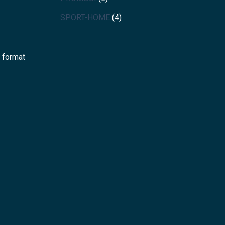
SPORT-HOME
(4)
n format