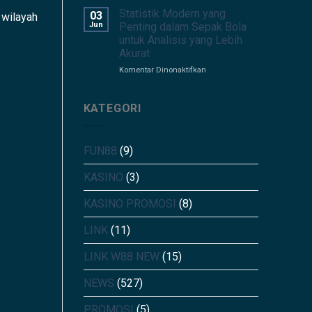
dan
Memahami
Statistik Modern yang
03
 wilayah
Peluang
Expected
Jun
Penting dalam Sepak Bola
Juara
Goals
untuk Analisis yang Lebih
(xG)
Akurat
dengan
Lebih
pada
Komentar Dinonaktifkan
Sederhana
Statistik
dalam
Modern
Sepak
yang
KATEGORI
Bola
Penting
dalam
Sepak
FUN88
(9)
Bola
untuk
KASINO
(3)
Analisis
yang
Lebih
KASINO PROMOSI
(8)
Akurat
LINK
(11)
LINK W88 NEW
(15)
NEWS
(527)
PROMOSI
(5)