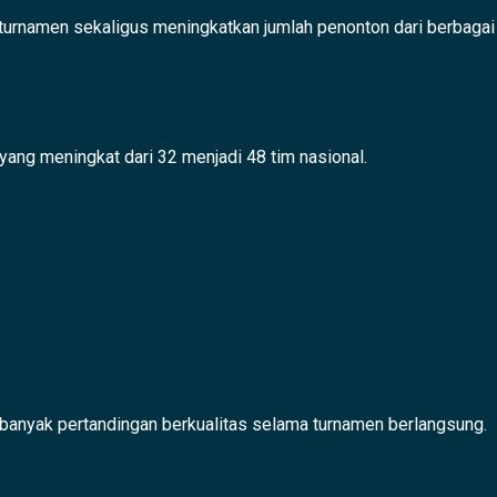
 turnamen sekaligus meningkatkan jumlah penonton dari berbagai
yang meningkat dari 32 menjadi 48 tim nasional.
 banyak pertandingan berkualitas selama turnamen berlangsung.