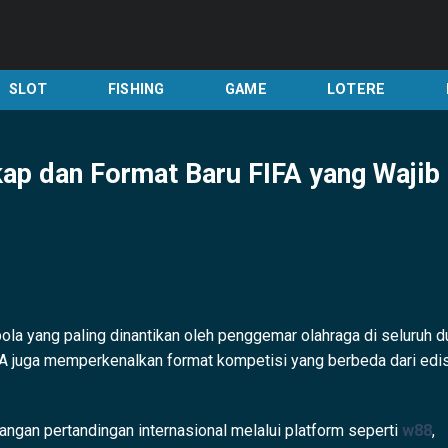
SLOT
FISHING
GAME
LOTERE
ap dan Format Baru FIFA yang Wajib
la yang paling dinantikan oleh penggemar olahraga di seluruh du
FA juga memperkenalkan format kompetisi yang berbeda dari edis
gan pertandingan internasional melalui platform seperti
w88
,