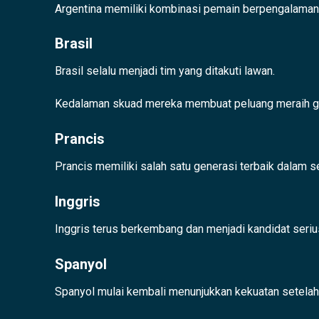
Argentina memiliki kombinasi pemain berpengalaman 
Brasil
Brasil selalu menjadi tim yang ditakuti lawan.
Kedalaman skuad mereka membuat peluang meraih gela
Prancis
Prancis memiliki salah satu generasi terbaik dalam s
Inggris
Inggris terus berkembang dan menjadi kandidat seriu
Spanyol
Spanyol mulai kembali menunjukkan kekuatan setela