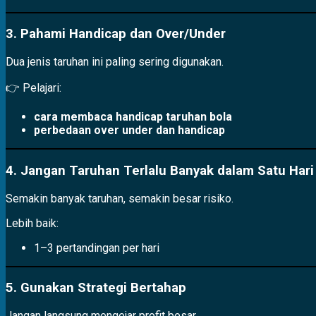
3. Pahami Handicap dan Over/Under
Dua jenis taruhan ini paling sering digunakan.
👉 Pelajari:
cara membaca handicap taruhan bola
perbedaan over under dan handicap
4. Jangan Taruhan Terlalu Banyak dalam Satu Hari
Semakin banyak taruhan, semakin besar risiko.
Lebih baik:
1–3 pertandingan per hari
5. Gunakan Strategi Bertahap
Jangan langsung mengejar profit besar.