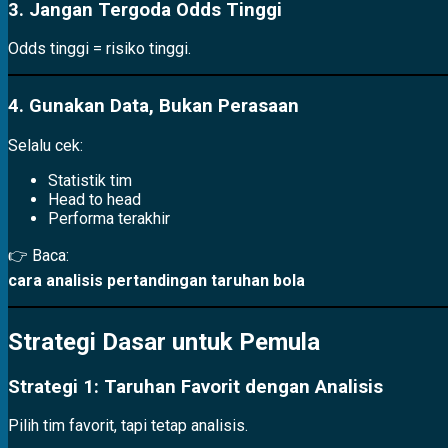
3. Jangan Tergoda Odds Tinggi
Odds tinggi = risiko tinggi.
4. Gunakan Data, Bukan Perasaan
Selalu cek:
Statistik tim
Head to head
Performa terakhir
👉 Baca:
cara analisis pertandingan taruhan bola
Strategi Dasar untuk Pemula
Strategi 1: Taruhan Favorit dengan Analisis
Pilih tim favorit, tapi tetap analisis.