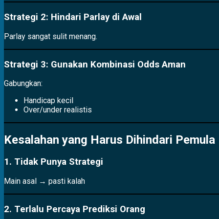
Strategi 2: Hindari Parlay di Awal
Parlay sangat sulit menang.
Strategi 3: Gunakan Kombinasi Odds Aman
Gabungkan:
Handicap kecil
Over/under realistis
Kesalahan yang Harus Dihindari Pemula
1. Tidak Punya Strategi
Main asal → pasti kalah
2. Terlalu Percaya Prediksi Orang