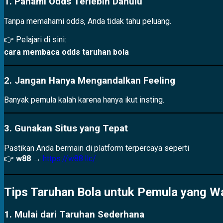
1. Pahami Odds Terlebih Dahulu
Tanpa memahami odds, Anda tidak tahu peluang.
👉 Pelajari di sini:
cara membaca odds taruhan bola
2. Jangan Hanya Mengandalkan Feeling
Banyak pemula kalah karena hanya ikut insting.
3. Gunakan Situs yang Tepat
Pastikan Anda bermain di platform terpercaya seperti
👉
w88
→
https://w88.llc/
Tips Taruhan Bola untuk Pemula yang Wa
1. Mulai dari Taruhan Sederhana