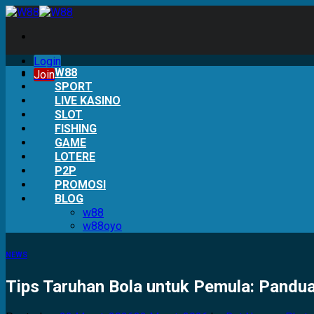
Skip
to
content
Login
W88
Join
SPORT
LIVE KASINO
SLOT
FISHING
GAME
LOTERE
P2P
PROMOSI
BLOG
w88
w88oyo
NEWS
Tips Taruhan Bola untuk Pemula: Pandu