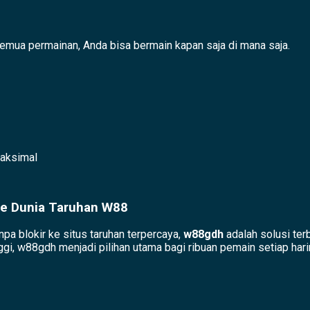
semua permainan, Anda bisa bermain kapan saja di mana saja.
aksimal
e Dunia Taruhan W88
pa blokir ke situs taruhan terpercaya,
w88gdh
adalah solusi ter
ggi, w88gdh menjadi pilihan utama bagi ribuan pemain setiap hari