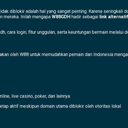
tidak diblokir adalah hal yang sangat penting. Karena seringkali 
un mereka. Inilah mengapa
W88GDH
hadir sebagai
link alternat
, cara login, fitur unggulan, serta keuntungan bermain melalui do
diakan oleh W88 untuk memudahkan pemain dari Indonesia mengak
ine, live casino, poker, dan lainnya
tap aktif meskipun domain utama diblokir oleh otoritas lokal.