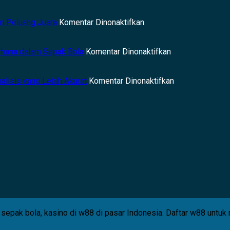
World
Jadwal
Cup
World
2026:
pada
Cup
an Peluang Juara
Komentar Dinonaktifkan
Analisis
Prediksi
2026
Lengkap
World
Lengkap
Kandidat
Cup
dan
pada
rhana dalam Sepak Bola
Komentar Dinonaktifkan
Terkuat
2026:
Format
Cara
Tim
Baru
Memahami
Favorit,
FIFA
Expected
pada
alisis yang Lebih Akurat
Komentar Dinonaktifkan
Pemain
yang
Goals
Statistik
Bintang,
Wajib
(xG)
Modern
dan
Diketahui
dengan
yang
Peluang
Lebih
Penting
Juara
Sederhana
dalam
dalam
Sepak
Sepak
Bola
Bola
untuk
Analisis
yang
Lebih
Akurat
n sepak bola, kasino di w88 di pasar Indonesia. Daftar w88 unt