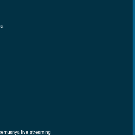
a.
 semuanya live streaming.