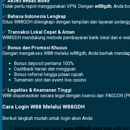
✅
Akses Bebas Blokir
Tidak perlu repot menggunakan VPN. Dengan
w88gdh
, Anda b
✅
Bahasa Indonesia Lengkap
Situs W88GDH dilengkapi dengan tampilan dan layanan pelangg
✅
Transaksi Lokal Cepat & Aman
W88GDH mendukung metode pembayaran bank lokal dan e-wallet
✅
Bonus dan Promosi Khusus
Dengan mengakses W88 melalui w88gdh, Anda berhak mendapat
Bonus deposit pertama 100%
Cashback harian dan mingguan
Bonus referral hingga jutaan rupiah
Turnamen slot dan event live casino
✅
Legalitas & Keamanan Tinggi
W88 dioperasikan secara legal dengan lisensi dari PAGCOR (Ph
Cara Login W88 Melalui W88GDH
Berikut langkah mudah untuk login akun Anda:
Buka browser dan ketik:
www.w88gdh.com
atau w88.llc