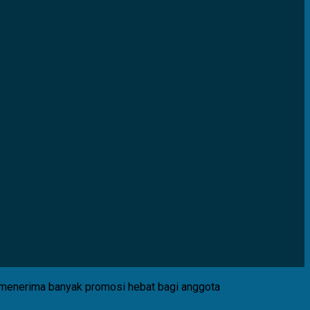
uk menerima banyak promosi hebat bagi anggota