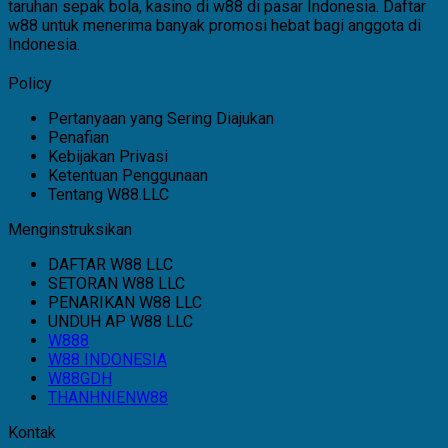
taruhan sepak bola, kasino di w88 di pasar Indonesia. Daftar
w88 untuk menerima banyak promosi hebat bagi anggota di
Indonesia.
Policy
Pertanyaan yang Sering Diajukan
Penafian
Kebijakan Privasi
Ketentuan Penggunaan
Tentang W88.LLC
Menginstruksikan
DAFTAR W88 LLC
SETORAN W88 LLC
PENARIKAN W88 LLC
UNDUH AP W88 LLC
W888
W88 INDONESIA
W88GDH
THANHNIENW88
Kontak