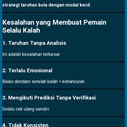
strategi taruhan bola dengan modal kecil
Kesalahan yang Membuat Pemain
Selalu Kalah
1. Taruhan Tanpa Analisis
Ini adalah kesalahan terbesar.
2. Terlalu Emosional
Balas dendam setelah kalah = kehancuran
3. Mengikuti Prediksi Tanpa Verifikasi
Selalu cek ulang sendiri.
4. Tidak Konsisten