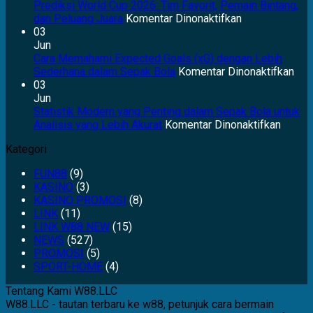
Analisis
Cup
Prediksi World Cup 2026: Tim Favorit, Pemain Bintang,
Lengkap
pada
2026
dan Peluang Juara
Komentar Dinonaktifkan
Kandidat
Prediksi
Lengkap
03
Terkuat
World
dan
Jun
Cup
Format
Cara Memahami Expected Goals (xG) dengan Lebih
2026:
Baru
pad
Sederhana dalam Sepak Bola
Komentar Dinonaktifkan
Tim
FIFA
Car
03
Favorit,
yang
Me
Jun
Pemain
Wajib
Exp
Statistik Modern yang Penting dalam Sepak Bola untuk
Bintang,
Diketahui
pada
Goa
Analisis yang Lebih Akurat
Komentar Dinonaktifkan
dan
Statist
(xG)
Kategori
Peluang
Moder
den
Juara
yang
Leb
FUN88
(9)
Pentin
Sed
KASINO
(3)
dalam
dal
KASINO PROMOSI
(8)
Sepak
Sep
LINK
(11)
Bola
Bol
LINK W88 NEW
(15)
untuk
NEWS
(527)
Analis
PROMOSI
(5)
yang
SPORT-HOME
(4)
Lebih
Akurat
Tentang Kami W88.LLC
W88.LLC - tautan terbaru ke w88, petunjuk cara bermain