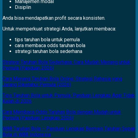
Manajemen modal
Disiplin
Anda bisa mendapatkan profit secara konsisten.
Untuk memperkuat strategi Anda, lanjutkan membaca:
tips taruhan bola untuk pemula
cara membaca odds taruhan bola
strategi taruhan bola sederhana
Strategi Taruhan Bola Sederhana: Cara Mudah Menang untuk
Pemula (Panduan 2026)
Cara Menang Taruhan Bola Online: Strategi Rahasia yang
Jarang Diketahui Pemula (2026)
Tips Taruhan Bola untuk Pemula: Panduan Lengkap Agar Tidak
Kalah di 2026
Cara Membaca Odds Taruhan Bola dengan Mudah untuk
Pemula (Panduan Lengkap 2026)
W88 Taruhan Bola – Panduan Lengkap Bermain Taruhan Sepak
Bola di W88 Indonesia