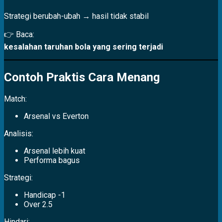
Strategi berubah-ubah → hasil tidak stabil
👉 Baca:
kesalahan taruhan bola yang sering terjadi
Contoh Praktis Cara Menang
Match:
Arsenal vs Everton
Analisis:
Arsenal lebih kuat
Performa bagus
Strategi:
Handicap -1
Over 2.5
Hindari: