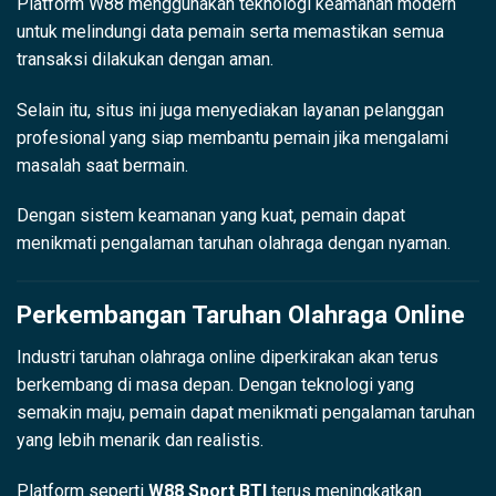
Platform W88 menggunakan teknologi keamanan modern
untuk melindungi data pemain serta memastikan semua
transaksi dilakukan dengan aman.
Selain itu, situs ini juga menyediakan layanan pelanggan
profesional yang siap membantu pemain jika mengalami
masalah saat bermain.
Dengan sistem keamanan yang kuat, pemain dapat
menikmati pengalaman taruhan olahraga dengan nyaman.
Perkembangan Taruhan Olahraga Online
Industri taruhan olahraga online diperkirakan akan terus
berkembang di masa depan. Dengan teknologi yang
semakin maju, pemain dapat menikmati pengalaman taruhan
yang lebih menarik dan realistis.
Platform seperti
W88 Sport BTI
terus meningkatkan