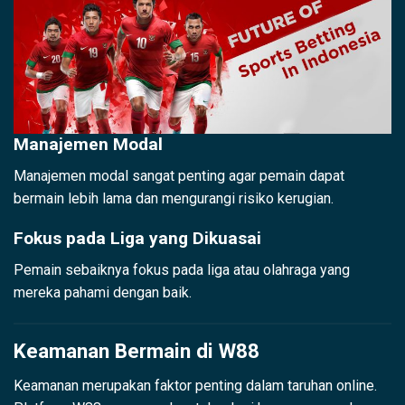
Manajemen Modal
Manajemen modal sangat penting agar pemain dapat
bermain lebih lama dan mengurangi risiko kerugian.
Fokus pada Liga yang Dikuasai
Pemain sebaiknya fokus pada liga atau olahraga yang
mereka pahami dengan baik.
Keamanan Bermain di W88
Keamanan merupakan faktor penting dalam taruhan online.