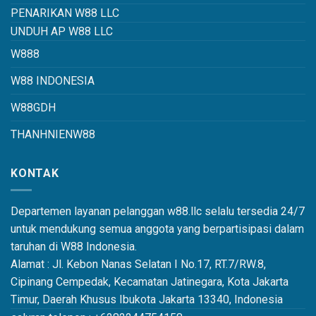
PENARIKAN W88 LLC
UNDUH AP W88 LLC
W888
W88 INDONESIA
W88GDH
THANHNIENW88
KONTAK
Departemen layanan pelanggan w88.llc selalu tersedia 24/7
untuk mendukung semua anggota yang berpartisipasi dalam
taruhan di W88 Indonesia.
Alamat : Jl. Kebon Nanas Selatan I No.17, RT.7/RW.8,
Cipinang Cempedak, Kecamatan Jatinegara, Kota Jakarta
Timur, Daerah Khusus Ibukota Jakarta 13340, Indonesia