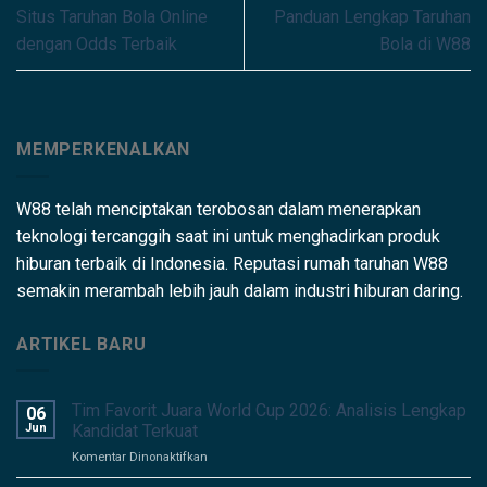
Situs Taruhan Bola Online
Panduan Lengkap Taruhan
dengan Odds Terbaik
Bola di W88
MEMPERKENALKAN
W88 telah menciptakan terobosan dalam menerapkan
teknologi tercanggih saat ini untuk menghadirkan produk
hiburan terbaik di Indonesia. Reputasi rumah taruhan W88
semakin merambah lebih jauh dalam industri hiburan daring.
ARTIKEL BARU
Tim Favorit Juara World Cup 2026: Analisis Lengkap
06
Jun
Kandidat Terkuat
pada
Komentar Dinonaktifkan
Tim