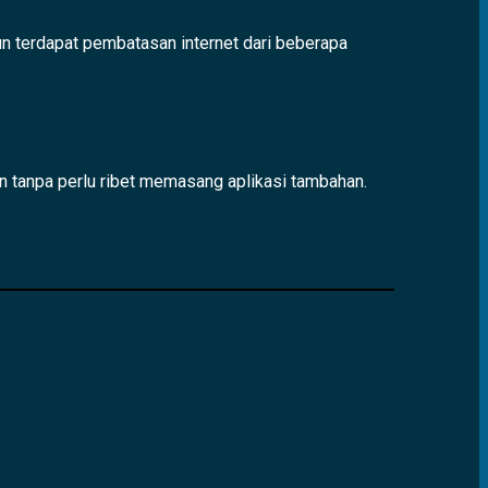
n terdapat pembatasan internet dari beberapa
n tanpa perlu ribet memasang aplikasi tambahan.