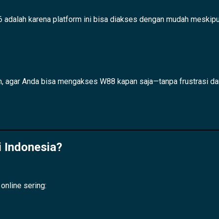
 adalah karena platform ini bisa diakses dengan mudah meskipu
ah, agar Anda bisa mengakses W88 kapan saja—tanpa frustrasi da
 Indonesia?
online sering: