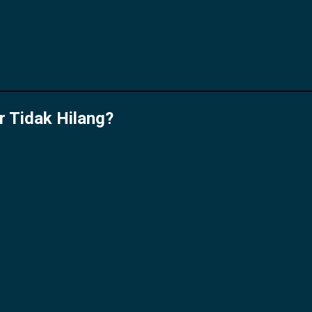
 Tidak Hilang?