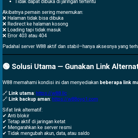
Tidak dapat dibuka di jaringan tertentu
Akibatnya pemain sering menemukan:
❌ Halaman tidak bisa dibuka
❌ Redirect ke halaman kosong
❌ Loading tapi tidak masuk
❌ Error 403 atau 404
Padahal server W88 aktif dan stabil—hanya aksesnya yang terh
🟢 Solusi Utama — Gunakan Link Alterna
W88 memahami kondisi ini dan menyediakan
beberapa link m
🔗
Link utama
:
https://w88.llc
🔗
Link backup aman
:
https://w88oyo1.com
Sifat link alternatif:
✔ Anti blokir
✔ Tetap aktif di jaringan ketat
✔ Mengarahkan ke server resmi
✔ Tidak mengubah akun, data, atau saldo