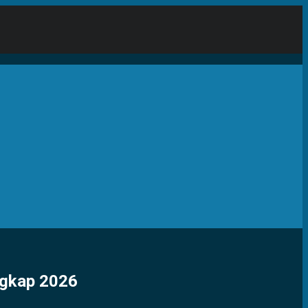
ngkap 2026