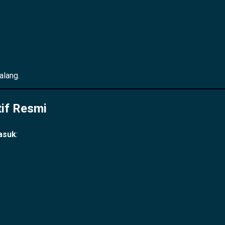
alang.
tif Resmi
asuk
: