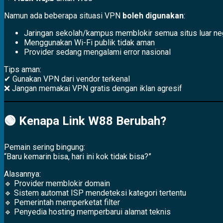
Namun ada beberapa situasi VPN
boleh digunakan
:
Jaringan sekolah/kampus memblokir semua situs luar ne
Menggunakan Wi-Fi publik tidak aman
Provider sedang mengalami error nasional
Tips aman:
✔ Gunakan VPN dari vendor terkenal
❌ Jangan memakai VPN gratis dengan iklan agresif
🟢 Kenapa Link W88 Berubah?
Pemain sering bingung:
“Baru kemarin bisa, hari ini kok tidak bisa?”
Alasannya:
🔹 Provider memblokir domain
🔹 Sistem automat ISP mendeteksi kategori tertentu
🔹 Pemerintah memperketat filter
🔹 Penyedia hosting memperbarui alamat teknis