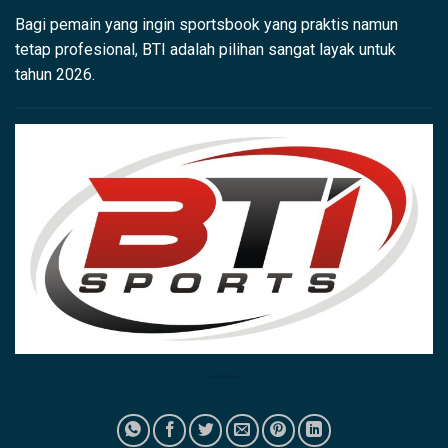
Bagi pemain yang ingin sportsbook yang praktis namun
tetap profesional, BTI adalah pilihan sangat layak untuk
tahun 2026.