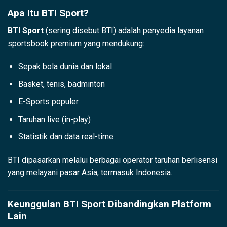
Apa Itu BTI Sport?
BTI Sport
(sering disebut BTI) adalah penyedia layanan
sportsbook premium yang mendukung:
Sepak bola dunia dan lokal
Basket, tenis, badminton
E-Sports populer
Taruhan live (in-play)
Statistik dan data real-time
BTI dipasarkan melalui berbagai operator taruhan berlisensi
yang melayani pasar Asia, termasuk Indonesia.
Keunggulan BTI Sport Dibandingkan Platform
Lain