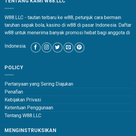
TENTANG KAMI W88.LLC
W88.LLC - tautan terbaru ke w88, petunjuk cara bermain
taruhan sepak bola, kasino di w88 di pasar Indonesia. Daftar
w88 untuk menerima banyak promosi hebat bagi anggota di
Indonesia.
POLICY
Pertanyaan yang Sering Diajukan
Penafian
Kebijakan Privasi
Ketentuan Penggunaan
Tentang W88.LLC
MENGINSTRUKSIKAN