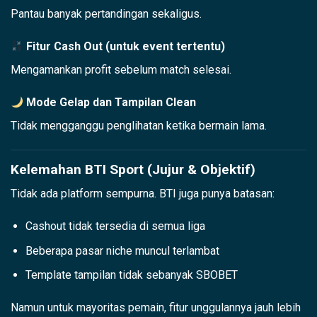
Pantau banyak pertandingan sekaligus.
Fitur Cash Out (untuk event tertentu)
Mengamankan profit sebelum match selesai.
Mode Gelap dan Tampilan Clean
Tidak mengganggu penglihatan ketika bermain lama.
Kelemahan BTI Sport (Jujur & Objektif)
Tidak ada platform sempurna. BTI juga punya batasan:
Cashout tidak tersedia di semua liga
Beberapa pasar niche muncul terlambat
Template tampilan tidak sebanyak SBOBET
Namun untuk mayoritas pemain, fitur unggulannya jauh lebih