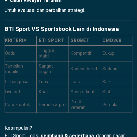
✔ Catat Riwayat Taruhan
Untuk evaluasi dan perbaikan strategi.
BTI Sport VS Sportsbook Lain di Indonesia
KRITERIA
BTI SPORT
SBOBET
CMD368
Tinggi &
Odds
Kompetitif
Cukup
stabil
Tampilan
Sangat
Kadang berat
Sedang
mobile
ringan
Pilihan pasar
Luas
Luas
Baik
Live bet
Kuat
Sangat kuat
Stabil
Pro &
Cocok untuk
Pemula & pro
Pemula
veteran
Kesimpulan?
BTI Sport = opsi
seimbang & sederhana
, dengan pasar