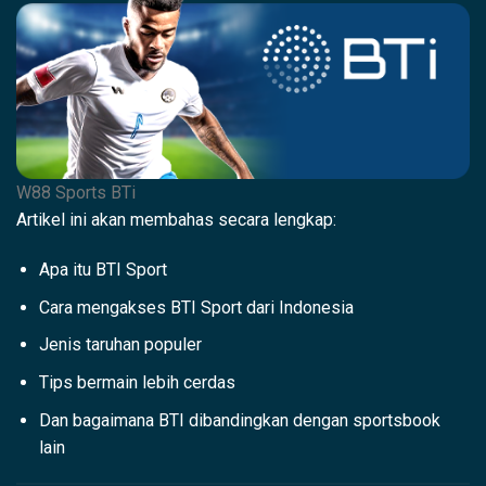
W88 Sports BTi
Artikel ini akan membahas secara lengkap:
Apa itu BTI Sport
Cara mengakses BTI Sport dari Indonesia
Jenis taruhan populer
Tips bermain lebih cerdas
Dan bagaimana BTI dibandingkan dengan sportsbook
lain