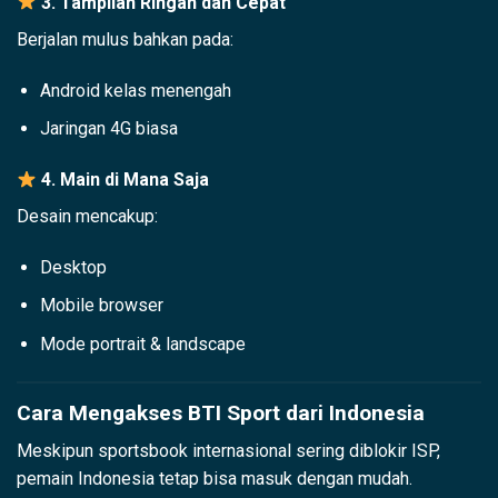
3. Tampilan Ringan dan Cepat
Berjalan mulus bahkan pada:
Android kelas menengah
Jaringan 4G biasa
4. Main di Mana Saja
Desain mencakup:
Desktop
Mobile browser
Mode portrait & landscape
Cara Mengakses BTI Sport dari Indonesia
Meskipun sportsbook internasional sering diblokir ISP,
pemain Indonesia tetap bisa masuk dengan mudah.