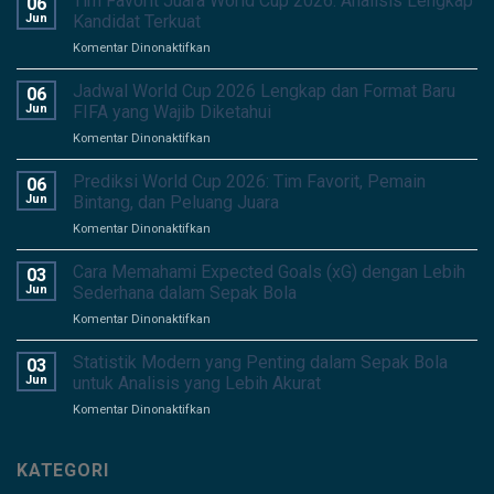
Tim Favorit Juara World Cup 2026: Analisis Lengkap
06
Jun
Kandidat Terkuat
pada
Komentar Dinonaktifkan
Tim
Favorit
Jadwal World Cup 2026 Lengkap dan Format Baru
06
Juara
Jun
FIFA yang Wajib Diketahui
World
pada
Komentar Dinonaktifkan
Cup
Jadwal
2026:
World
Prediksi World Cup 2026: Tim Favorit, Pemain
Analisis
06
Cup
Lengkap
Jun
Bintang, dan Peluang Juara
2026
Kandidat
pada
Komentar Dinonaktifkan
Lengkap
Terkuat
Prediksi
dan
World
Cara Memahami Expected Goals (xG) dengan Lebih
Format
03
Cup
Baru
Jun
Sederhana dalam Sepak Bola
2026:
FIFA
pada
Komentar Dinonaktifkan
Tim
yang
Cara
Favorit,
Wajib
Memahami
Statistik Modern yang Penting dalam Sepak Bola
Pemain
03
Diketahui
Expected
Bintang,
Jun
untuk Analisis yang Lebih Akurat
Goals
dan
pada
Komentar Dinonaktifkan
(xG)
Peluang
Statistik
dengan
Juara
Modern
Lebih
yang
KATEGORI
Sederhana
Penting
dalam