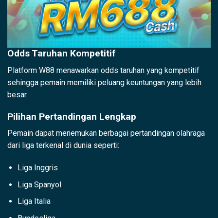
Odds Taruhan Kompetitif
Platform W88 menawarkan odds taruhan yang kompetitif
sehingga pemain memiliki peluang keuntungan yang lebih
besar.
Pilihan Pertandingan Lengkap
Pemain dapat menemukan berbagai pertandingan olahraga
dari liga terkenal di dunia seperti:
Liga Inggris
Liga Spanyol
Liga Italia