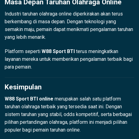
Masa Depan Taruhan Olahraga Online
Industri taruhan olahraga online diperkirakan akan terus
berkembang di masa depan. Dengan teknologi yang
semakin maju, pemain dapat menikmati pengalaman taruhan
yang lebih menarik.
Platform seperti
W88 Sport BTI
terus meningkatkan
layanan mereka untuk memberikan pengalaman terbaik bagi
para pemain.
Kesimpulan
W88 Sport BTI online
merupakan salah satu platform
taruhan olahraga terbaik yang tersedia saat ini. Dengan
sistem taruhan yang stabil, odds kompetitif, serta berbagai
pilihan pertandingan olahraga, platform ini menjadi pilihan
populer bagi pemain taruhan online.