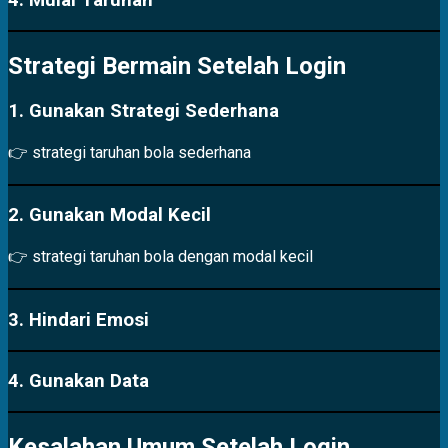
4. Mulai Taruhan
Strategi Bermain Setelah Login
1. Gunakan Strategi Sederhana
👉 strategi taruhan bola sederhana
2. Gunakan Modal Kecil
👉 strategi taruhan bola dengan modal kecil
3. Hindari Emosi
4. Gunakan Data
Kesalahan Umum Setelah Login