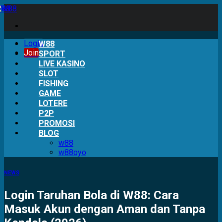
Skip
to
content
Login
W88
Join
SPORT
LIVE KASINO
SLOT
FISHING
GAME
LOTERE
P2P
PROMOSI
BLOG
w88
w88oyo
NEWS
Login Taruhan Bola di W88: Cara
Masuk Akun dengan Aman dan Tanpa