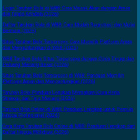
Login Taruhan Bola di W88: Cara Masuk Akun dengan Aman
dan Tanpa Kendala (2026)
Daftar Taruhan Bola di W88: Cara Mudah Registrasi dan Mulai
Bermain (2026)
Situs Taruhan Bola Terpercaya: Cara Memilih Platform Aman
dan Menguntungkan di W88 (2026)
W88 Taruhan Bola: Situs Terpercaya dengan Odds Tinggi dan
Peluang Menang Besar (2026)
Situs Taruhan Bola Terpercaya di W88: Panduan Memilih
Platform Aman dan Menguntungkan (2026)
Taruhan Bola: Panduan Lengkap Memahami Cara Kerja,
Strategi, dan Tips Menang (2026)
Taruhan Bola Online di W88: Panduan Lengkap untuk Pemula
hingga Profesional (2026)
Cara Kerja Taruhan Bola Online di W88: Panduan Lengkap dari
Daftar hingga Withdraw (2026)