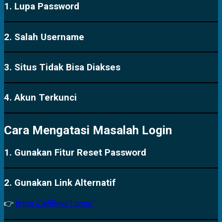
1. Lupa Password
2. Salah Username
3. Situs Tidak Bisa Diakses
4. Akun Terkunci
Cara Mengatasi Masalah Login
1. Gunakan Fitur Reset Password
2. Gunakan Link Alternatif
👉
https://w88oyo1.com/