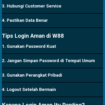
3. Hubungi Customer Service
4. Pastikan Data Benar
Tips Login Aman di W88
1. Gunakan Password Kuat
2. Jangan Simpan Password di Tempat Umum
3. Gunakan Perangkat Pribadi
4. Logout Setelah Bermain
Kenapa Login Aman Itu Penting?