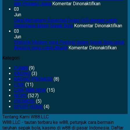
Lengkap
pada
2026
dan Peluang Juara
Komentar Dinonaktifkan
Kandidat
Prediksi
Lengkap
03
Terkuat
World
dan
Jun
Cup
Format
Cara Memahami Expected Goals (xG) dengan Lebih
2026:
Baru
pad
Sederhana dalam Sepak Bola
Komentar Dinonaktifkan
Tim
FIFA
Car
03
Favorit,
yang
Me
Jun
Pemain
Wajib
Exp
Statistik Modern yang Penting dalam Sepak Bola untuk
Bintang,
Diketahui
pada
Goa
Analisis yang Lebih Akurat
Komentar Dinonaktifkan
dan
Statist
(xG)
Kategori
Peluang
Moder
den
Juara
yang
Leb
FUN88
(9)
Pentin
Sed
KASINO
(3)
dalam
dal
KASINO PROMOSI
(8)
Sepak
Sep
LINK
(11)
Bola
Bol
LINK W88 NEW
(15)
untuk
NEWS
(527)
Analis
PROMOSI
(5)
yang
SPORT-HOME
(4)
Lebih
Akurat
Tentang Kami W88.LLC
W88.LLC - tautan terbaru ke w88, petunjuk cara bermain
taruhan sepak bola, kasino di w88 di pasar Indonesia. Daftar