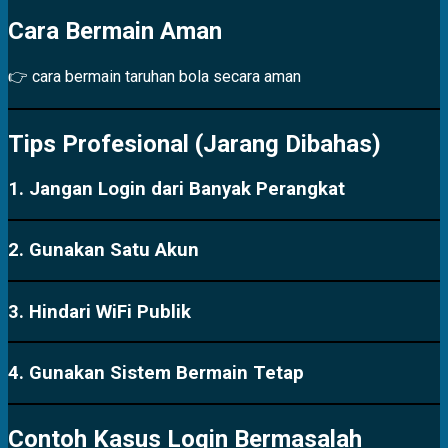
Cara Bermain Aman
👉 cara bermain taruhan bola secara aman
Tips Profesional (Jarang Dibahas)
1. Jangan Login dari Banyak Perangkat
2. Gunakan Satu Akun
3. Hindari WiFi Publik
4. Gunakan Sistem Bermain Tetap
Contoh Kasus Login Bermasalah