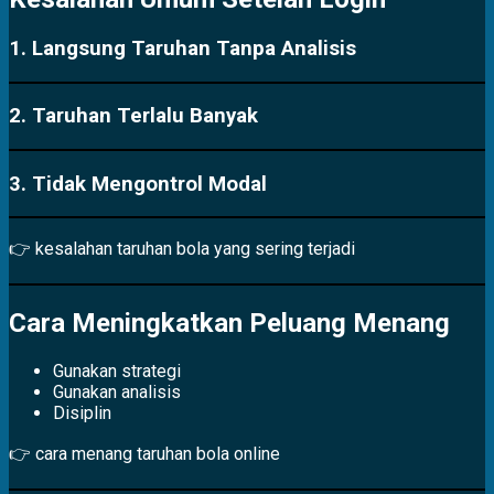
1. Langsung Taruhan Tanpa Analisis
2. Taruhan Terlalu Banyak
3. Tidak Mengontrol Modal
👉 kesalahan taruhan bola yang sering terjadi
Cara Meningkatkan Peluang Menang
Gunakan strategi
Gunakan analisis
Disiplin
👉 cara menang taruhan bola online