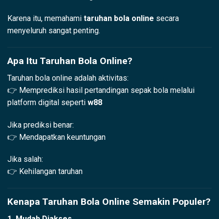
Karena itu, memahami
taruhan bola online
secara
menyeluruh sangat penting.
Apa Itu Taruhan Bola Online?
Taruhan bola online adalah aktivitas:
👉 Memprediksi hasil pertandingan sepak bola melalui
platform digital seperti
w88
Jika prediksi benar:
👉 Mendapatkan keuntungan
Jika salah:
👉 Kehilangan taruhan
Kenapa Taruhan Bola Online Semakin Populer?
1. Mudah Diakses