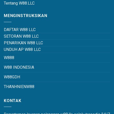
Tentang W88.LLC
MENGINSTRUKSIKAN
DAFTAR W88 LLC
SETORAN W88 LLC
PENARIKAN W88 LLC
UNDUH AP W88 LLC
W888
W88 INDONESIA
W88GDH
THANHNIENW88
KONTAK