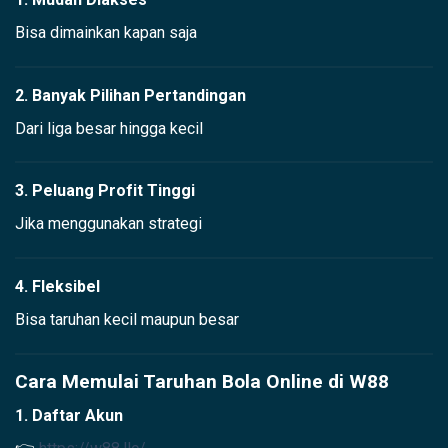
Bisa dimainkan kapan saja
2. Banyak Pilihan Pertandingan
Dari liga besar hingga kecil
3. Peluang Profit Tinggi
Jika menggunakan strategi
4. Fleksibel
Bisa taruhan kecil maupun besar
Cara Memulai Taruhan Bola Online di W88
1. Daftar Akun