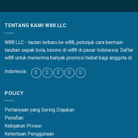
TENTANG KAMI W88.LLC
W88.LLC - tautan terbaru ke w88, petunjuk cara bermain
taruhan sepak bola, kasino di w88 di pasar Indonesia. Daftar
w88 untuk menerima banyak promosi hebat bagi anggota di
Indonesia.
POLICY
Pertanyaan yang Sering Diajukan
Penafian
Kebijakan Privasi
Ketentuan Penggunaan