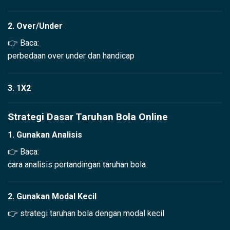
2. Over/Under
👉 Baca:
perbedaan over under dan handicap
3. 1X2
Strategi Dasar Taruhan Bola Online
1. Gunakan Analisis
👉 Baca:
cara analisis pertandingan taruhan bola
2. Gunakan Modal Kecil
👉 strategi taruhan bola dengan modal kecil