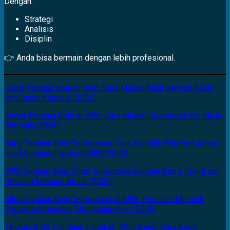
Dengan:
Strategi
Analisis
Disiplin
👉 Anda bisa bermain dengan lebih profesional.
Login Taruhan Bola di W88: Cara Masuk Akun dengan Aman
dan Tanpa Kendala (2026)
Daftar Taruhan Bola di W88: Cara Mudah Registrasi dan Mulai
Bermain (2026)
Situs Taruhan Bola Terpercaya: Cara Memilih Platform Aman
dan Menguntungkan di W88 (2026)
W88 Taruhan Bola: Situs Terpercaya dengan Odds Tinggi dan
Peluang Menang Besar (2026)
Situs Taruhan Bola Terpercaya di W88: Panduan Memilih
Platform Aman dan Menguntungkan (2026)
Taruhan Bola: Panduan Lengkap Memahami Cara Kerja,