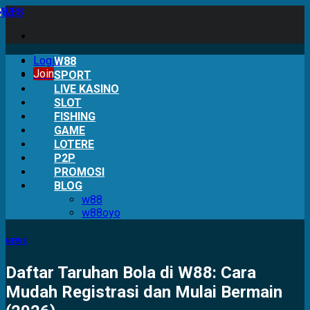
Skip
to
content
Login
W88
Join
SPORT
LIVE KASINO
SLOT
FISHING
GAME
LOTERE
P2P
PROMOSI
BLOG
w88
w88oyo
NEWS
Daftar Taruhan Bola di W88: Cara
Mudah Registrasi dan Mulai Bermain