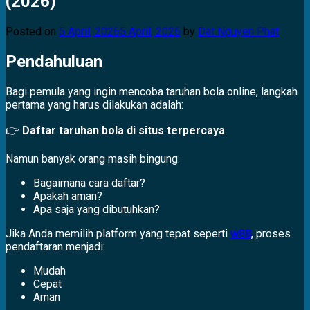
(2026)
Posted on
5 April, 2026
5 April, 2026
by
Dat Nguyen Phat
Pendahuluan
Bagi pemula yang ingin mencoba taruhan bola online, langkah
pertama yang harus dilakukan adalah:
👉
Daftar taruhan bola di situs terpercaya
Namun banyak orang masih bingung:
Bagaimana cara daftar?
Apakah aman?
Apa saja yang dibutuhkan?
Jika Anda memilih platform yang tepat seperti
w88
, proses
pendaftaran menjadi:
Mudah
Cepat
Aman