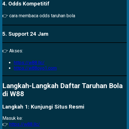
4. Odds Kompetitif
👉 cara membaca odds taruhan bola
5. Support 24 Jam
👉 Akses:
https://w88.llc/
https://w88oyo1.com
Langkah-Langkah Daftar Taruhan Bola
di W88
Langkah 1: Kunjungi Situs Resmi
Masuk ke:
👉
https://w88.llc/