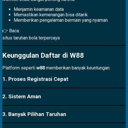
Menjamin keamanan data
Memastikan kemenangan bisa ditarik
Memberikan pengalaman bermain yang nyaman
👉 Baca:
situs taruhan bola terpercaya
Keunggulan Daftar di W88
Platform seperti
w88
memberikan banyak keuntungan:
1. Proses Registrasi Cepat
2. Sistem Aman
3. Banyak Pilihan Taruhan