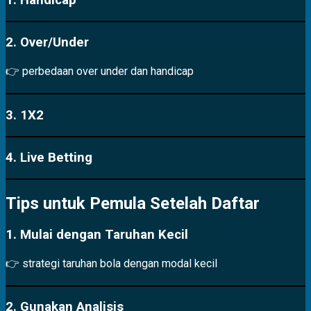
2. Over/Under
👉 perbedaan over under dan handicap
3. 1X2
4. Live Betting
Tips untuk Pemula Setelah Daftar
1. Mulai dengan Taruhan Kecil
👉 strategi taruhan bola dengan modal kecil
2. Gunakan Analisis