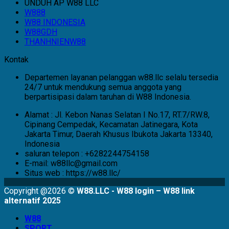
UNDUH AP W88 LLC
W888
W88 INDONESIA
W88GDH
THANHNIENW88
Kontak
Departemen layanan pelanggan w88.llc selalu tersedia
24/7 untuk mendukung semua anggota yang
berpartisipasi dalam taruhan di W88 Indonesia.
Alamat : Jl. Kebon Nanas Selatan I No.17, RT.7/RW.8,
Cipinang Cempedak, Kecamatan Jatinegara, Kota
Jakarta Timur, Daerah Khusus Ibukota Jakarta 13340,
Indonesia
saluran telepon : +6282244754158
E-mail: w88llc@gmail.com
Situs web : https://w88.llc/
Copyright @2026 ©
W88.LLC - W88 login – W88 link
alternatif 2025
W88
SPORT