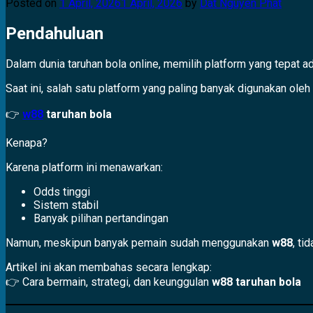
Posted on
1 April, 2026
1 April, 2026
by
Dat Nguyen Phat
Pendahuluan
Dalam dunia taruhan bola online, memilih platform yang tepat 
Saat ini, salah satu platform yang paling banyak digunakan oleh
👉
w88
taruhan bola
Kenapa?
Karena platform ini menawarkan:
Odds tinggi
Sistem stabil
Banyak pilihan pertandingan
Namun, meskipun banyak pemain sudah menggunakan
w88
, t
Artikel ini akan membahas secara lengkap:
👉 Cara bermain, strategi, dan keunggulan
w88 taruhan bola