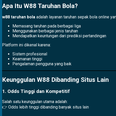
Apa Itu W88 Taruhan Bola?
w88 taruhan bola
adalah layanan taruhan sepak bola online y
Memasang taruhan pada berbagai liga
Menggunakan berbagai jenis taruhan
Mendapatkan keuntungan dari prediksi pertandingan
Platform ini dikenal karena:
Sistem profesional
Keamanan tinggi
Pengalaman pengguna yang baik
Keunggulan W88 Dibanding Situs Lain
1. Odds Tinggi dan Kompetitif
Salah satu keunggulan utama adalah:
👉 Odds lebih tinggi dibanding banyak situs lain