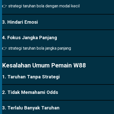
👉 strategi taruhan bola dengan modal kecil
3. Hindari Emosi
4. Fokus Jangka Panjang
👉 strategi taruhan bola jangka panjang
Kesalahan Umum Pemain W88
1. Taruhan Tanpa Strategi
2. Tidak Memahami Odds
3. Terlalu Banyak Taruhan