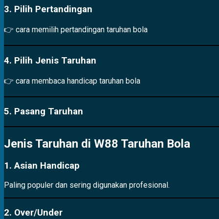
3. Pilih Pertandingan
👉 cara memilih pertandingan taruhan bola
4. Pilih Jenis Taruhan
👉 cara membaca handicap taruhan bola
5. Pasang Taruhan
Jenis Taruhan di W88 Taruhan Bola
1. Asian Handicap
Paling populer dan sering digunakan profesional.
2. Over/Under