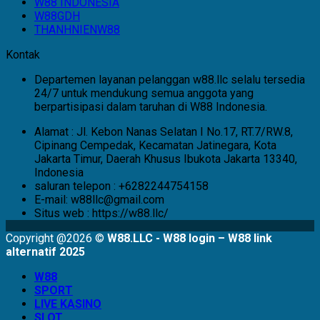
W88 INDONESIA
W88GDH
THANHNIENW88
Kontak
Departemen layanan pelanggan w88.llc selalu tersedia
24/7 untuk mendukung semua anggota yang
berpartisipasi dalam taruhan di W88 Indonesia.
Alamat : Jl. Kebon Nanas Selatan I No.17, RT.7/RW.8,
Cipinang Cempedak, Kecamatan Jatinegara, Kota
Jakarta Timur, Daerah Khusus Ibukota Jakarta 13340,
Indonesia
saluran telepon : +6282244754158
E-mail: w88llc@gmail.com
Situs web : https://w88.llc/
Copyright @2026 ©
W88.LLC - W88 login – W88 link
alternatif 2025
W88
SPORT
LIVE KASINO
SLOT