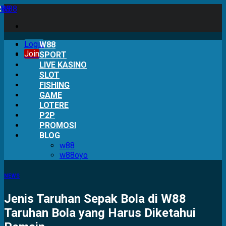
Skip
to
content
Login
W88
Join
SPORT
LIVE KASINO
SLOT
FISHING
GAME
LOTERE
P2P
PROMOSI
BLOG
w88
w88oyo
NEWS
Jenis Taruhan Sepak Bola di W88
Taruhan Bola yang Harus Diketahui