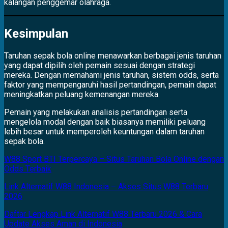
kalangan penggemar olahraga.
Kesimpulan
Taruhan sepak bola online menawarkan berbagai jenis taruhan
yang dapat dipilih oleh pemain sesuai dengan strategi
mereka. Dengan memahami jenis taruhan, sistem odds, serta
faktor yang mempengaruhi hasil pertandingan, pemain dapat
meningkatkan peluang kemenangan mereka.
Pemain yang melakukan analisis pertandingan serta
mengelola modal dengan baik biasanya memiliki peluang
lebih besar untuk memperoleh keuntungan dalam taruhan
sepak bola.
W88 Sport BTI Terpercaya – Situs Taruhan Bola Online dengan
Odds Terbaik
Link Alternatif W88 Indonesia – Akses Situs W88 Terbaru
2026
Daftar Lengkap Link Alternatif W88 Terbaru 2026 & Cara
Update Akses Aman di Indonesia