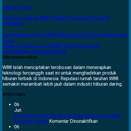
w88oyo1.com
Panduan Lengkap W88 Taruhan Bola untuk Pemula di
Indonesia
Cara Menang Bermain W88 Taruhan Bola dengan Strategi yang
Tepat
Strategi Taruhan Bola di W88 Taruhan Bola untuk
Meningkatkan Peluang Menang
Memperkenalkan
W88 telah menciptakan terobosan dalam menerapkan
teknologi tercanggih saat ini untuk menghadirkan produk
hiburan terbaik di Indonesia. Reputasi rumah taruhan W88
semakin merambah lebih jauh dalam industri hiburan daring.
Artikel baru
06
Jun
Tim Favorit Juara World Cup 2026: Analisis Lengkap
pada
Kandidat Terkuat
Komentar Dinonaktifkan
Tim
06