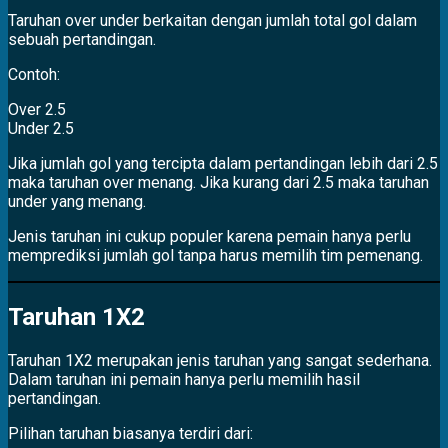
Taruhan over under berkaitan dengan jumlah total gol dalam
sebuah pertandingan.
Contoh:
Over 2.5
Under 2.5
Jika jumlah gol yang tercipta dalam pertandingan lebih dari 2.5
maka taruhan over menang. Jika kurang dari 2.5 maka taruhan
under yang menang.
Jenis taruhan ini cukup populer karena pemain hanya perlu
memprediksi jumlah gol tanpa harus memilih tim pemenang.
Taruhan 1X2
Taruhan 1X2 merupakan jenis taruhan yang sangat sederhana.
Dalam taruhan ini pemain hanya perlu memilih hasil
pertandingan.
Pilihan taruhan biasanya terdiri dari: