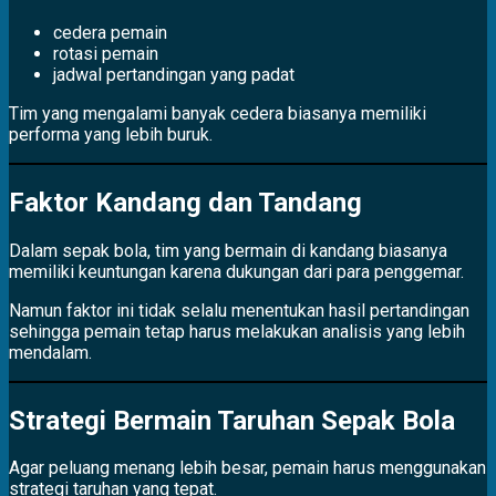
cedera pemain
rotasi pemain
jadwal pertandingan yang padat
Tim yang mengalami banyak cedera biasanya memiliki
performa yang lebih buruk.
Faktor Kandang dan Tandang
Dalam sepak bola, tim yang bermain di kandang biasanya
memiliki keuntungan karena dukungan dari para penggemar.
Namun faktor ini tidak selalu menentukan hasil pertandingan
sehingga pemain tetap harus melakukan analisis yang lebih
mendalam.
Strategi Bermain Taruhan Sepak Bola
Agar peluang menang lebih besar, pemain harus menggunakan
strategi taruhan yang tepat.