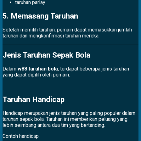
taruhan parlay
5. Memasang Taruhan
Setelah memilih taruhan, pemain dapat memasukkan jumlah
taruhan dan mengkonfirmasi taruhan mereka.
Jenis Taruhan Sepak Bola
Dalam
w88 taruhan bola
, terdapat beberapa jenis taruhan
yang dapat dipilih oleh pemain.
Taruhan Handicap
Handicap merupakan jenis taruhan yang paling populer dalam
taruhan sepak bola. Taruhan ini memberikan peluang yang
lebih seimbang antara dua tim yang bertanding.
Contoh handicap: