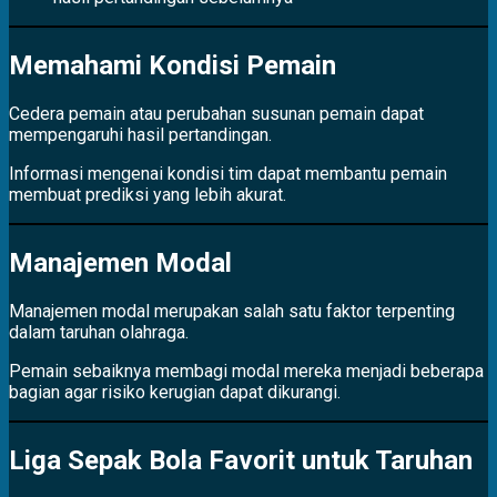
Memahami Kondisi Pemain
Cedera pemain atau perubahan susunan pemain dapat
mempengaruhi hasil pertandingan.
Informasi mengenai kondisi tim dapat membantu pemain
membuat prediksi yang lebih akurat.
Manajemen Modal
Manajemen modal merupakan salah satu faktor terpenting
dalam taruhan olahraga.
Pemain sebaiknya membagi modal mereka menjadi beberapa
bagian agar risiko kerugian dapat dikurangi.
Liga Sepak Bola Favorit untuk Taruhan