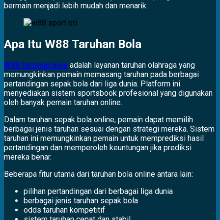
bermain menjadi lebih mudah dan menarik.
Apa Itu W88 Taruhan Bola
W88 taruhan bola
adalah layanan taruhan olahraga yang
memungkinkan pemain memasang taruhan pada berbagai
pertandingan sepak bola dari liga dunia. Platform ini
menyediakan sistem sportsbook profesional yang digunakan
oleh banyak pemain taruhan online.
Dalam taruhan sepak bola online, pemain dapat memilih
berbagai jenis taruhan sesuai dengan strategi mereka. Sistem
taruhan ini memungkinkan pemain untuk memprediksi hasil
pertandingan dan memperoleh keuntungan jika prediksi
mereka benar.
Beberapa fitur utama dari taruhan bola online antara lain:
pilihan pertandingan dari berbagai liga dunia
berbagai jenis taruhan sepak bola
odds taruhan kompetitif
sistem taruhan cepat dan stabil