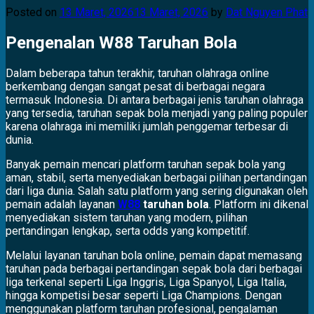
Posted on
13 Maret, 2026
13 Maret, 2026
by
Dat Nguyen Phat
Pengenalan W88 Taruhan Bola
Dalam beberapa tahun terakhir, taruhan olahraga online
berkembang dengan sangat pesat di berbagai negara
termasuk Indonesia. Di antara berbagai jenis taruhan olahraga
yang tersedia, taruhan sepak bola menjadi yang paling populer
karena olahraga ini memiliki jumlah penggemar terbesar di
dunia.
Banyak pemain mencari platform taruhan sepak bola yang
aman, stabil, serta menyediakan berbagai pilihan pertandingan
dari liga dunia. Salah satu platform yang sering digunakan oleh
pemain adalah layanan
W88
taruhan bola
. Platform ini dikenal
menyediakan sistem taruhan yang modern, pilihan
pertandingan lengkap, serta odds yang kompetitif.
Melalui layanan taruhan bola online, pemain dapat memasang
taruhan pada berbagai pertandingan sepak bola dari berbagai
liga terkenal seperti Liga Inggris, Liga Spanyol, Liga Italia,
hingga kompetisi besar seperti Liga Champions. Dengan
menggunakan platform taruhan profesional, pengalaman