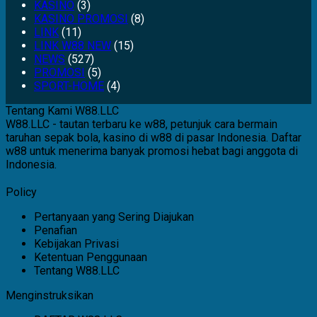
KASINO
(3)
dalam
dal
KASINO PROMOSI
(8)
Sepak
Sep
LINK
(11)
Bola
Bol
LINK W88 NEW
(15)
untuk
NEWS
(527)
Analis
PROMOSI
(5)
yang
SPORT-HOME
(4)
Lebih
Akurat
Tentang Kami W88.LLC
W88.LLC - tautan terbaru ke w88, petunjuk cara bermain
taruhan sepak bola, kasino di w88 di pasar Indonesia. Daftar
w88 untuk menerima banyak promosi hebat bagi anggota di
Indonesia.
Policy
Pertanyaan yang Sering Diajukan
Penafian
Kebijakan Privasi
Ketentuan Penggunaan
Tentang W88.LLC
Menginstruksikan