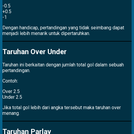
-0.5
+0.5
-1
Dengan handicap, pertandingan yang tidak seimbang dapat
menjadi lebih menarik untuk dipertaruhkan.
Taruhan Over Under
Taruhan ini berkaitan dengan jumlah total gol dalam sebuah
pertandingan.
Contoh:
Over 2.5
Under 2.5
Jika total gol lebih dari angka tersebut maka taruhan over
menang.
Taruhan Parlay