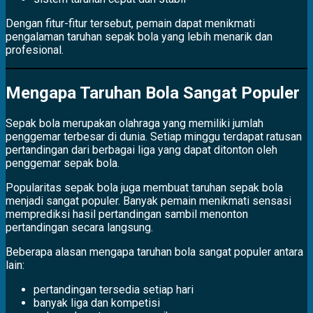
Dengan fitur-fitur tersebut, pemain dapat menikmati
pengalaman taruhan sepak bola yang lebih menarik dan
profesional.
Mengapa Taruhan Bola Sangat Populer
Sepak bola merupakan olahraga yang memiliki jumlah
penggemar terbesar di dunia. Setiap minggu terdapat ratusan
pertandingan dari berbagai liga yang dapat ditonton oleh
penggemar sepak bola.
Popularitas sepak bola juga membuat taruhan sepak bola
menjadi sangat populer. Banyak pemain menikmati sensasi
memprediksi hasil pertandingan sambil menonton
pertandingan secara langsung.
Beberapa alasan mengapa taruhan bola sangat populer antara
lain:
pertandingan tersedia setiap hari
banyak liga dan kompetisi