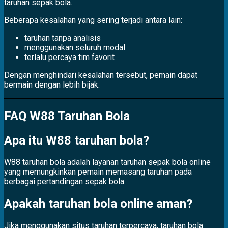
taruhan sepak bola.
Beberapa kesalahan yang sering terjadi antara lain:
taruhan tanpa analisis
menggunakan seluruh modal
terlalu percaya tim favorit
Dengan menghindari kesalahan tersebut, pemain dapat
bermain dengan lebih bijak.
FAQ W88 Taruhan Bola
Apa itu W88 taruhan bola?
W88 taruhan bola adalah layanan taruhan sepak bola online
yang memungkinkan pemain memasang taruhan pada
berbagai pertandingan sepak bola.
Apakah taruhan bola online aman?
Jika menggunakan situs taruhan terpercaya, taruhan bola