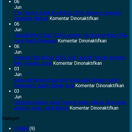
06
Jun
Tim Favorit Juara World Cup 2026: Analisis Lengkap
pada
Kandidat Terkuat
Komentar Dinonaktifkan
Tim
06
Favorit
Jun
Juara
Jadwal World Cup 2026 Lengkap dan Format Baru FIFA
World
pada
yang Wajib Diketahui
Komentar Dinonaktifkan
Cup
Jadwal
06
2026:
World
Jun
Analisis
Cup
Prediksi World Cup 2026: Tim Favorit, Pemain Bintang,
Lengkap
pada
2026
dan Peluang Juara
Komentar Dinonaktifkan
Kandidat
Prediksi
Lengkap
03
Terkuat
World
dan
Jun
Cup
Format
Cara Memahami Expected Goals (xG) dengan Lebih
2026:
Baru
pad
Sederhana dalam Sepak Bola
Komentar Dinonaktifkan
Tim
FIFA
Car
03
Favorit,
yang
Me
Jun
Pemain
Wajib
Exp
Statistik Modern yang Penting dalam Sepak Bola untuk
Bintang,
Diketahui
pada
Goa
Analisis yang Lebih Akurat
Komentar Dinonaktifkan
dan
Statist
(xG)
Kategori
Peluang
Moder
den
Juara
yang
Leb
FUN88
(9)
Pentin
Sed