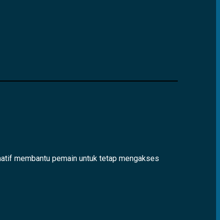
ernatif membantu pemain untuk tetap mengakses