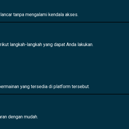
 lancar tanpa mengalami kendala akses.
ikut langkah-langkah yang dapat Anda lakukan.
ermainan yang tersedia di platform tersebut.
aran dengan mudah.