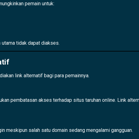
mungkinkan pemain untuk:
s utama tidak dapat diakses.
tif
akan link alternatif bagi para pemainnya.
ukan pembatasan akses terhadap situs taruhan online. Link alt
ogin meskipun salah satu domain sedang mengalami gangguan.