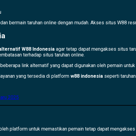
u
in dan bermain taruhan online dengan mudah. Akses situs W88 re
ia
 alternatif W88 Indonesia
agar tetap dapat mengakses situs taru
embatasan terhadap situs taruhan online.
eberapa link alternatif yang dapat digunakan oleh pemain untuk 
 layanan yang tersedia di platform
w88 indonesia
seperti taruhan 
baru 2025
leh platform untuk memastikan pemain tetap dapat mengakses s