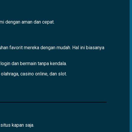
smi dengan aman dan cepat.
han favorit mereka dengan mudah. Hal ini biasanya
login dan bermain tanpa kendala.
olahraga, casino online, dan slot.
itus kapan saja.