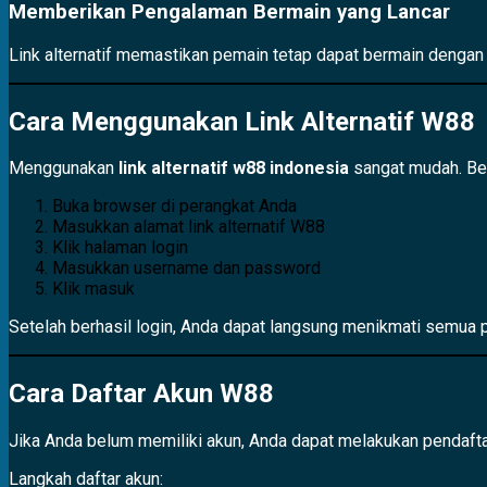
Memberikan Pengalaman Bermain yang Lancar
Link alternatif memastikan pemain tetap dapat bermain dengan
Cara Menggunakan Link Alternatif W88
Menggunakan
link alternatif w88 indonesia
sangat mudah. Ber
Buka browser di perangkat Anda
Masukkan alamat link alternatif W88
Klik halaman login
Masukkan username dan password
Klik masuk
Setelah berhasil login, Anda dapat langsung menikmati semua p
Cara Daftar Akun W88
Jika Anda belum memiliki akun, Anda dapat melakukan pendaft
Langkah daftar akun: