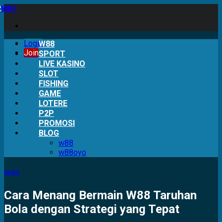
Skip
to
content
Login
W88
Join
SPORT
LIVE KASINO
SLOT
FISHING
GAME
LOTERE
P2P
PROMOSI
BLOG
w88
w88oyo
NEWS
Cara Menang Bermain W88 Taruhan
Bola dengan Strategi yang Tepat