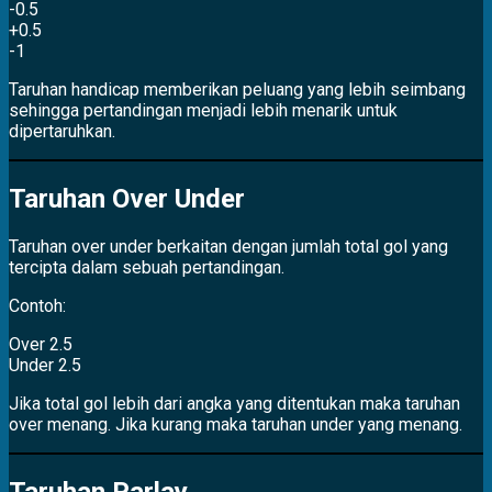
-0.5
+0.5
-1
Taruhan handicap memberikan peluang yang lebih seimbang
sehingga pertandingan menjadi lebih menarik untuk
dipertaruhkan.
Taruhan Over Under
Taruhan over under berkaitan dengan jumlah total gol yang
tercipta dalam sebuah pertandingan.
Contoh:
Over 2.5
Under 2.5
Jika total gol lebih dari angka yang ditentukan maka taruhan
over menang. Jika kurang maka taruhan under yang menang.
Taruhan Parlay