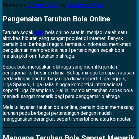
Posted on
13 Maret, 2026
by
Dat Nguyen Phat
Pengenalan Taruhan Bola Online
Taruhan sepak
w88
bola online saat ini menjadi salah satu
aktivitas hiburan yang sangat populer di internet. Banyak
pemain dari berbagai negara termasuk Indonesia menikmati
pengalaman memprediksi hasil pertandingan sepak bola
melalui platform taruhan olahraga.
Sepak bola merupakan olahraga yang memiliki jumlah
penggemar terbesar di dunia. Setiap minggu terdapat ratusan
pertandingan dari berbagai liga dunia seperti Liga Inggris,
Liga Spanyol, Liga Italia, hingga kompetisi internasional
seperti Liga Champions. Hal ini membuat taruhan sepak bola
menjadi sangat menarik bagi para penggemar olahraga.
Melalui layanan taruhan bola online, pemain dapat memasang
taruhan pada berbagai pertandingan dengan mudah
menggunakan perangkat seperti smartphone atau komputer.
Mengapa Taruhan Bola Sangat Menarik