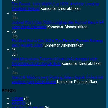
Tim Favorit Juara World Cup 2026: Analisis Lengkap
pada
Kandidat Terkuat
Komentar Dinonaktifkan
Tim
06
Favorit
Jun
Juara
Jadwal World Cup 2026 Lengkap dan Format Baru FIFA
World
pada
yang Wajib Diketahui
Komentar Dinonaktifkan
Cup
Jadwal
06
2026:
World
Jun
Analisis
Cup
Prediksi World Cup 2026: Tim Favorit, Pemain Bintang,
Lengkap
pada
2026
dan Peluang Juara
Komentar Dinonaktifkan
Kandidat
Prediksi
Lengkap
03
Terkuat
World
dan
Jun
Cup
Format
Cara Memahami Expected Goals (xG) dengan Lebih
2026:
Baru
pad
Sederhana dalam Sepak Bola
Komentar Dinonaktifkan
Tim
FIFA
Car
03
Favorit,
yang
Me
Jun
Pemain
Wajib
Exp
Statistik Modern yang Penting dalam Sepak Bola untuk
Bintang,
Diketahui
pada
Goa
Analisis yang Lebih Akurat
Komentar Dinonaktifkan
dan
Statist
(xG)
Kategori
Peluang
Moder
den
Juara
yang
Leb
FUN88
(9)
Pentin
Sed
KASINO
(3)
dalam
dal
KASINO PROMOSI
(8)