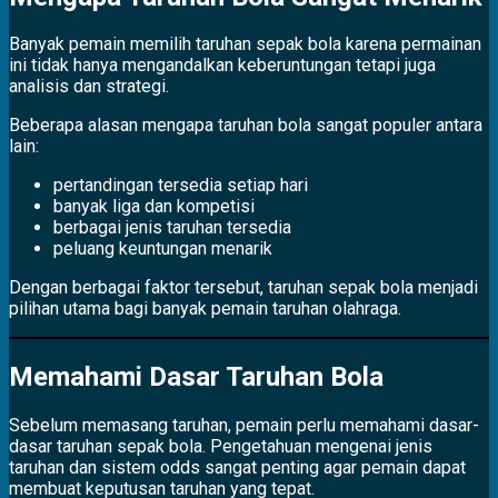
Banyak pemain memilih taruhan sepak bola karena permainan
ini tidak hanya mengandalkan keberuntungan tetapi juga
analisis dan strategi.
Beberapa alasan mengapa taruhan bola sangat populer antara
lain:
pertandingan tersedia setiap hari
banyak liga dan kompetisi
berbagai jenis taruhan tersedia
peluang keuntungan menarik
Dengan berbagai faktor tersebut, taruhan sepak bola menjadi
pilihan utama bagi banyak pemain taruhan olahraga.
Memahami Dasar Taruhan Bola
Sebelum memasang taruhan, pemain perlu memahami dasar-
dasar taruhan sepak bola. Pengetahuan mengenai jenis
taruhan dan sistem odds sangat penting agar pemain dapat
membuat keputusan taruhan yang tepat.