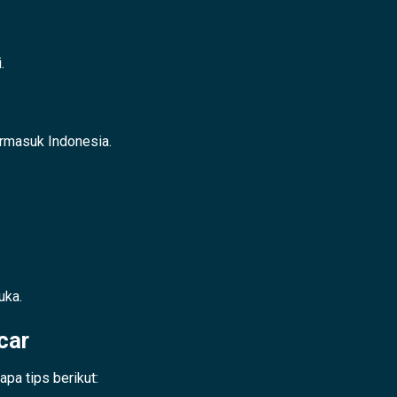
.
rmasuk Indonesia.
uka.
car
pa tips berikut: