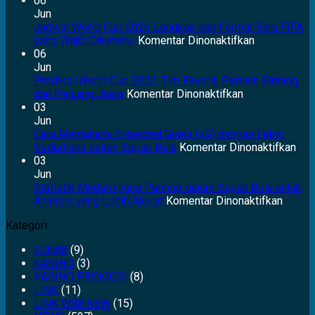
06
Favorit
Jun
Juara
Jadwal World Cup 2026 Lengkap dan Format Baru FIFA
World
pada
yang Wajib Diketahui
Komentar Dinonaktifkan
Cup
Jadwal
06
2026:
World
Jun
Analisis
Cup
Prediksi World Cup 2026: Tim Favorit, Pemain Bintang,
Lengkap
pada
2026
dan Peluang Juara
Komentar Dinonaktifkan
Kandidat
Prediksi
Lengkap
03
Terkuat
World
dan
Jun
Cup
Format
Cara Memahami Expected Goals (xG) dengan Lebih
2026:
Baru
pad
Sederhana dalam Sepak Bola
Komentar Dinonaktifkan
Tim
FIFA
Car
03
Favorit,
yang
Me
Jun
Pemain
Wajib
Exp
Statistik Modern yang Penting dalam Sepak Bola untuk
Bintang,
Diketahui
pada
Goa
Analisis yang Lebih Akurat
Komentar Dinonaktifkan
dan
Statist
(xG)
Kategori
Peluang
Moder
den
Juara
yang
Leb
FUN88
(9)
Pentin
Sed
KASINO
(3)
dalam
dal
KASINO PROMOSI
(8)
Sepak
Sep
LINK
(11)
Bola
Bol
LINK W88 NEW
(15)
untuk