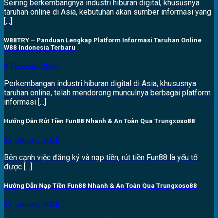
Seiring berkembangnya industri hiburan digital, khususnya
taruhan online di Asia, kebutuhan akan sumber informasi yang
[...]
W88TRY – Panduan Lengkap Platform Informasi Taruhan Online
W88 Indonesia Terbaru
8 Februari, 2026
Perkembangan industri hiburan digital di Asia, khususnya
taruhan online, telah mendorong munculnya berbagai platform
informasi [...]
Hướng Dẫn Rút Tiền Fun88 Nhanh & An Toàn Qua Trungxoso88
22 Januari, 2026
Bên cạnh việc đăng ký và nạp tiền, rút tiền Fun88 là yếu tố
được [...]
Hướng Dẫn Nạp Tiền Fun88 Nhanh & An Toàn Qua Trungxoso88
22 Januari, 2026