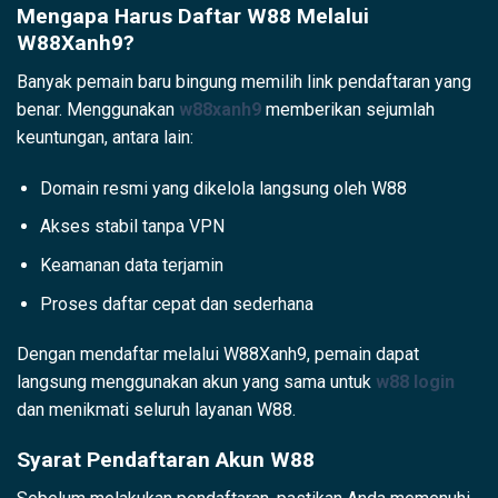
Mengapa Harus Daftar W88 Melalui
W88Xanh9?
Banyak pemain baru bingung memilih link pendaftaran yang
benar. Menggunakan
w88xanh9
memberikan sejumlah
keuntungan, antara lain:
Domain resmi yang dikelola langsung oleh W88
Akses stabil tanpa VPN
Keamanan data terjamin
Proses daftar cepat dan sederhana
Dengan mendaftar melalui W88Xanh9, pemain dapat
langsung menggunakan akun yang sama untuk
w88 login
dan menikmati seluruh layanan W88.
Syarat Pendaftaran Akun W88