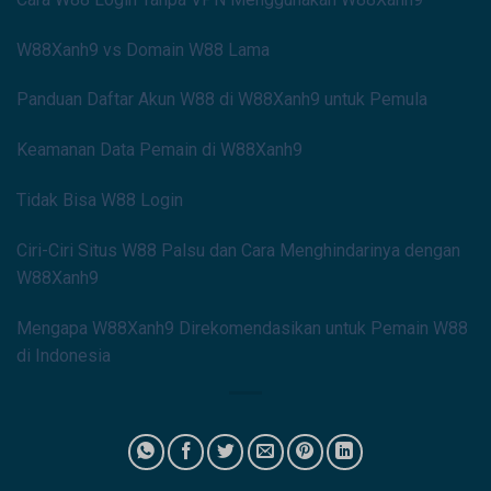
W88Xanh9 vs Domain W88 Lama
Panduan Daftar Akun W88 di W88Xanh9 untuk Pemula
Keamanan Data Pemain di W88Xanh9
Tidak Bisa W88 Login
Ciri-Ciri Situs W88 Palsu dan Cara Menghindarinya dengan
W88Xanh9
Mengapa W88Xanh9 Direkomendasikan untuk Pemain W88
di Indonesia