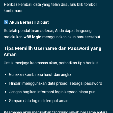
Periksa kembali data yang telah diisi, lalu klik tombol
konfirmasi.
Akun Berhasil Dibuat
Setelah pendaftaran selesai, Anda dapat langsung
melakukan
w88 login
menggunakan akun baru tersebut.
Tips Memilih Username dan Password yang
Aman
Untuk menjaga keamanan akun, perhatikan tips berikut:
Gunakan kombinasi huruf dan angka
Hindari menggunakan data pribadi sebagai password
Jangan bagikan informasi login kepada siapa pun
Simpan data login di tempat aman
Keamanan akun merupakan tanggung jawab bersama antara