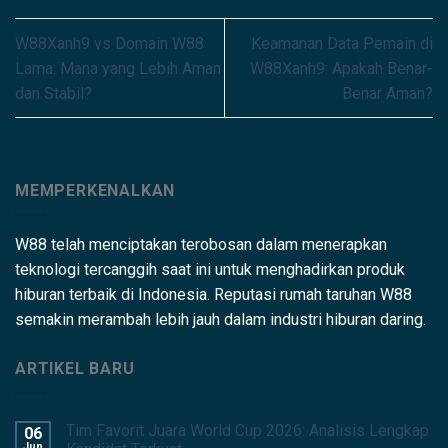
W88Xanh9 vs Domain W88
Keamanan Data Pemain di
Lama: Mana yang Lebih Aman
W88Xanh9: Apakah Benar-
dan Stabil?
Benar Aman?
MEMPERKENALKAN
W88 telah menciptakan terobosan dalam menerapkan
teknologi tercanggih saat ini untuk menghadirkan produk
hiburan terbaik di Indonesia. Reputasi rumah taruhan W88
semakin merambah lebih jauh dalam industri hiburan daring.
ARTIKEL BARU
Tim Favorit Juara World Cup 2026: Analisis Lengkap
06
Jun