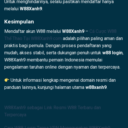
Untuk menghindarinya, selalu pastikan mendaftar hanya
melalui
W88Xanh9
.
Kesimpulan
Mendaftar akun W88 melalui
W88Xanh9
–
Cá Cược W88
Thể Thao Tại W88Xanh9.com
adalah pilihan paling aman dan
praktis bagi pemula. Dengan proses pendaftaran yang
mudah, akses stabil, serta dukungan penuh untuk
w88 login
,
W88Xanh9 membantu pemain Indonesia memulai
pengalaman taruhan online dengan nyaman dan terpercaya.
Untuk informasi lengkap mengenai domain resmi dan
panduan lainnya, kunjungi halaman utama
w88xanh9
.
W88Xanh9 sebagai Link Resmi W88 Terbaru dan
Terpercaya
Cara W88 Login Tanpa VPN Menggunakan W88Xanh9