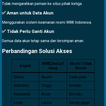
Tidak mengarahkan pemain ke situs pihak ketiga.
✅ Aman untuk Data Akun
Menggunakan sistem keamanan resmi W88 Indonesia.
✅ Tidak Perlu Ganti Akun
Semua data akun tetap sama dan tersimpan aman.
Perbandingan Solusi Akses
W88ChoiLaT
Akses Tidak
Aspek
hang
Resmi
Status
Resmi
Tidak jelas
Stabilitas
Tinggi
Rendah
Keamanan
Aman
Berisiko
Login
Lancar
Sering gagal