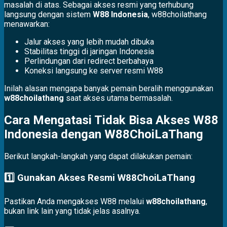
masalah di atas. Sebagai akses resmi yang terhubung
langsung dengan sistem
W88 Indonesia
, w88choilathang
menawarkan:
Jalur akses yang lebih mudah dibuka
Stabilitas tinggi di jaringan Indonesia
Perlindungan dari redirect berbahaya
Koneksi langsung ke server resmi W88
Inilah alasan mengapa banyak pemain beralih menggunakan
w88choilathang
saat akses utama bermasalah.
Cara Mengatasi Tidak Bisa Akses W88
Indonesia dengan W88ChoiLaThang
Berikut langkah-langkah yang dapat dilakukan pemain:
1️⃣ Gunakan Akses Resmi W88ChoiLaThang
Pastikan Anda mengakses W88 melalui
w88choilathang
,
bukan link lain yang tidak jelas asalnya.