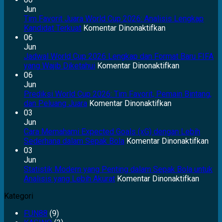
Jun
Tim Favorit Juara World Cup 2026: Analisis Lengkap
pada
Kandidat Terkuat
Komentar Dinonaktifkan
Tim
06
Favorit
Jun
Juara
Jadwal World Cup 2026 Lengkap dan Format Baru FIFA
World
pada
yang Wajib Diketahui
Komentar Dinonaktifkan
Cup
Jadwal
06
2026:
World
Jun
Analisis
Cup
Prediksi World Cup 2026: Tim Favorit, Pemain Bintang,
Lengkap
pada
2026
dan Peluang Juara
Komentar Dinonaktifkan
Kandidat
Prediksi
Lengkap
03
Terkuat
World
dan
Jun
Cup
Format
Cara Memahami Expected Goals (xG) dengan Lebih
2026:
Baru
pad
Sederhana dalam Sepak Bola
Komentar Dinonaktifkan
Tim
FIFA
Car
03
Favorit,
yang
Me
Jun
Pemain
Wajib
Exp
Statistik Modern yang Penting dalam Sepak Bola untuk
Bintang,
Diketahui
pada
Goa
Analisis yang Lebih Akurat
Komentar Dinonaktifkan
dan
Statist
(xG)
Kategori
Peluang
Moder
den
Juara
yang
Leb
FUN88
(9)
Pentin
Sed