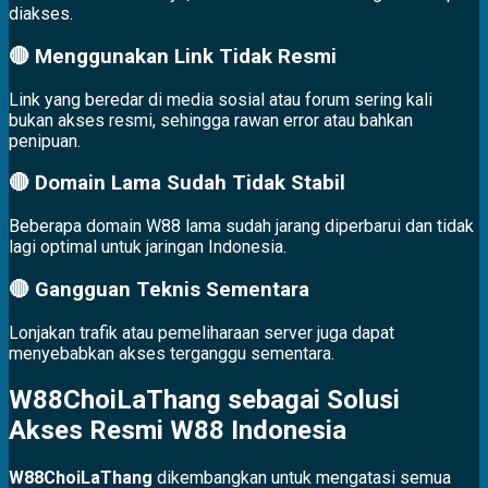
diakses.
🔴 Menggunakan Link Tidak Resmi
Link yang beredar di media sosial atau forum sering kali
bukan akses resmi, sehingga rawan error atau bahkan
penipuan.
🔴 Domain Lama Sudah Tidak Stabil
Beberapa domain W88 lama sudah jarang diperbarui dan tidak
lagi optimal untuk jaringan Indonesia.
🔴 Gangguan Teknis Sementara
Lonjakan trafik atau pemeliharaan server juga dapat
menyebabkan akses terganggu sementara.
W88ChoiLaThang sebagai Solusi
Akses Resmi W88 Indonesia
W88ChoiLaThang
dikembangkan untuk mengatasi semua