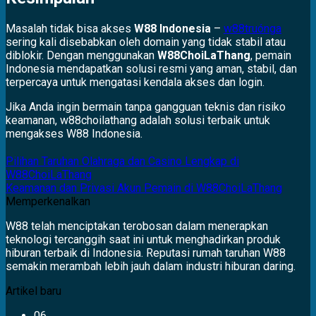
Masalah tidak bisa akses
W88 Indonesia
–
w88truónga
sering kali disebabkan oleh domain yang tidak stabil atau
diblokir. Dengan menggunakan
W88ChoiLaThang
, pemain
Indonesia mendapatkan solusi resmi yang aman, stabil, dan
terpercaya untuk mengatasi kendala akses dan login.
Jika Anda ingin bermain tanpa gangguan teknis dan risiko
keamanan, w88choilathang adalah solusi terbaik untuk
mengakses W88 Indonesia.
Pilihan Taruhan Olahraga dan Casino Lengkap di
W88ChoiLaThang
Keamanan dan Privasi Akun Pemain di W88ChoiLaThang
Memperkenalkan
W88 telah menciptakan terobosan dalam menerapkan
teknologi tercanggih saat ini untuk menghadirkan produk
hiburan terbaik di Indonesia. Reputasi rumah taruhan W88
semakin merambah lebih jauh dalam industri hiburan daring.
Artikel baru
06