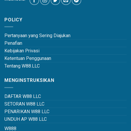
POLICY
Pertanyaan yang Sering Diajukan
Penafian
Kebijakan Privasi
Ketentuan Penggunaan
Tentang W88.LLC
MENGINSTRUKSIKAN
DAFTAR W88 LLC
SETORAN W88 LLC
PENARIKAN W88 LLC
UNDUH AP W88 LLC
W888