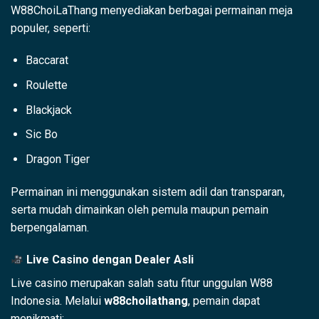
W88ChoiLaThang menyediakan berbagai permainan meja
populer, seperti:
Baccarat
Roulette
Blackjack
Sic Bo
Dragon Tiger
Permainan ini menggunakan sistem adil dan transparan,
serta mudah dimainkan oleh pemula maupun pemain
berpengalaman.
Live Casino dengan Dealer Asli
Live casino merupakan salah satu fitur unggulan W88
Indonesia. Melalui
w88choilathang
, pemain dapat
menikmati: