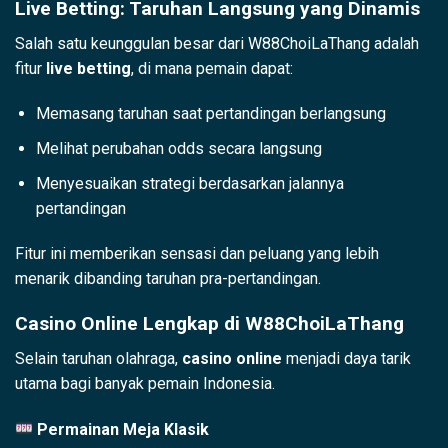
Live Betting: Taruhan Langsung yang Dinamis
Salah satu keunggulan besar dari W88ChoiLaThang adalah
fitur
live betting
, di mana pemain dapat:
Memasang taruhan saat pertandingan berlangsung
Melihat perubahan odds secara langsung
Menyesuaikan strategi berdasarkan jalannya
pertandingan
Fitur ini memberikan sensasi dan peluang yang lebih
menarik dibanding taruhan pra-pertandingan.
Casino Online Lengkap di W88ChoiLaThang
Selain taruhan olahraga,
casino online
menjadi daya tarik
utama bagi banyak pemain Indonesia.
Permainan Meja Klasik