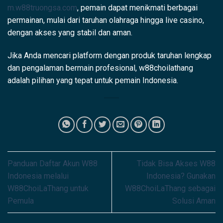
m.w88truongsa.com
, pemain dapat menikmati berbagai
permainan, mulai dari taruhan olahraga hingga live casino,
dengan akses yang stabil dan aman.
Jika Anda mencari platform dengan produk taruhan lengkap
dan pengalaman bermain profesional, w88choilathang
adalah pilihan yang tepat untuk pemain Indonesia.
Panduan Daftar Akun W88
Tidak Bisa Akses W88
Indonesia melalui
Indonesia? Gunakan
W88ChoiLaThang untuk
W88ChoiLaThang sebagai
Pemula
Solusi Aman