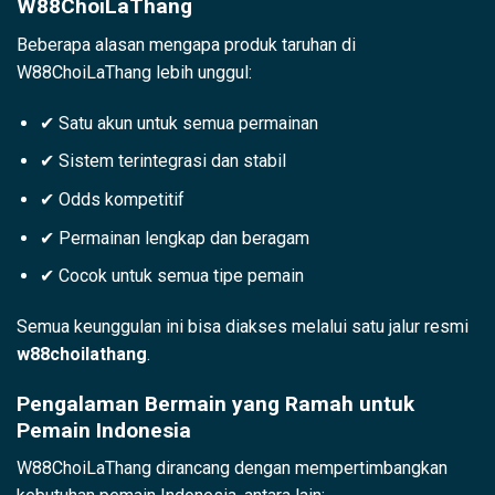
W88ChoiLaThang
Beberapa alasan mengapa produk taruhan di
W88ChoiLaThang lebih unggul:
✔ Satu akun untuk semua permainan
✔ Sistem terintegrasi dan stabil
✔ Odds kompetitif
✔ Permainan lengkap dan beragam
✔ Cocok untuk semua tipe pemain
Semua keunggulan ini bisa diakses melalui satu jalur resmi
w88choilathang
.
Pengalaman Bermain yang Ramah untuk
Pemain Indonesia
W88ChoiLaThang dirancang dengan mempertimbangkan