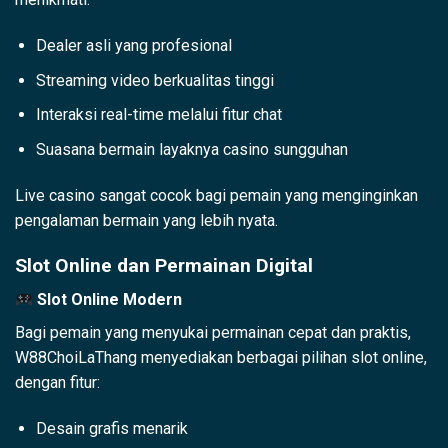
Dealer asli yang profesional
Streaming video berkualitas tinggi
Interaksi real-time melalui fitur chat
Suasana bermain layaknya casino sungguhan
Live casino sangat cocok bagi pemain yang menginginkan
pengalaman bermain yang lebih nyata.
Slot Online dan Permainan Digital
Slot Online Modern
Bagi pemain yang menyukai permainan cepat dan praktis,
W88ChoiLaThang menyediakan berbagai pilihan slot online,
dengan fitur:
Desain grafis menarik