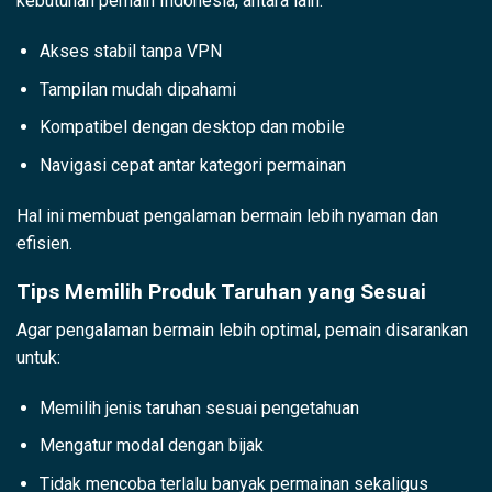
kebutuhan pemain Indonesia, antara lain:
Akses stabil tanpa VPN
Tampilan mudah dipahami
Kompatibel dengan desktop dan mobile
Navigasi cepat antar kategori permainan
Hal ini membuat pengalaman bermain lebih nyaman dan
efisien.
Tips Memilih Produk Taruhan yang Sesuai
Agar pengalaman bermain lebih optimal, pemain disarankan
untuk:
Memilih jenis taruhan sesuai pengetahuan
Mengatur modal dengan bijak
Tidak mencoba terlalu banyak permainan sekaligus