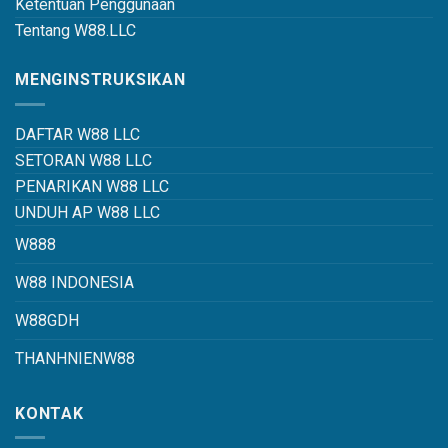
Ketentuan Penggunaan
Tentang W88.LLC
MENGINSTRUKSIKAN
DAFTAR W88 LLC
SETORAN W88 LLC
PENARIKAN W88 LLC
UNDUH AP W88 LLC
W888
W88 INDONESIA
W88GDH
THANHNIENW88
KONTAK