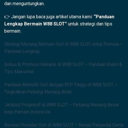
dan menguntungkan.
👉 Jangan lupa baca juga artikel utama kami:
“Panduan
Lengkap Bermain W88 SLOT”
untuk strategi dan tips
bermain.
Strategi Menang Bermain Slot di W88 SLOT untuk Pemula –
Panduan Lengkap
Bonus & Promosi Menarik di W88 SLOT – Panduan Klaim &
Tips Maksimal
Panduan Memilih Slot dengan RTP Tinggi di W88 SLOT –
Tingkatkan Peluang Menang Anda
Jackpot Progresif di W88 SLOT – Peluang Menang Besar
bagi Pemain Indonesia
Review Provider Slot di W88 SLOT – Kenali Penyedia Game