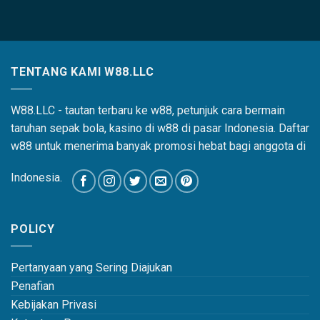
TENTANG KAMI W88.LLC
W88.LLC - tautan terbaru ke w88, petunjuk cara bermain
taruhan sepak bola, kasino di w88 di pasar Indonesia. Daftar
w88 untuk menerima banyak promosi hebat bagi anggota di
Indonesia.
POLICY
Pertanyaan yang Sering Diajukan
Penafian
Kebijakan Privasi