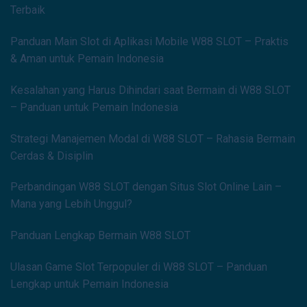
Terbaik
Panduan Main Slot di Aplikasi Mobile W88 SLOT – Praktis
& Aman untuk Pemain Indonesia
Kesalahan yang Harus Dihindari saat Bermain di W88 SLOT
– Panduan untuk Pemain Indonesia
Strategi Manajemen Modal di W88 SLOT – Rahasia Bermain
Cerdas & Disiplin
Perbandingan W88 SLOT dengan Situs Slot Online Lain –
Mana yang Lebih Unggul?
Panduan Lengkap Bermain W88 SLOT
Ulasan Game Slot Terpopuler di W88 SLOT – Panduan
Lengkap untuk Pemain Indonesia