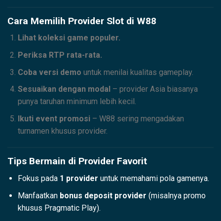
Cara Memilih Provider Slot di W88
Lihat koleksi game populer.
Periksa RTP rata-rata.
Coba versi demo
untuk menilai kualitas gameplay.
Sesuaikan dengan modal
– provider Asia biasanya
punya taruhan minimum lebih kecil.
Ikuti event promosi
– W88 sering mengadakan
turnamen khusus provider.
Tips Bermain di Provider Favorit
Fokus pada
1 provider
untuk memahami pola gamenya.
Manfaatkan
bonus deposit provider
(misalnya promo
khusus Pragmatic Play).