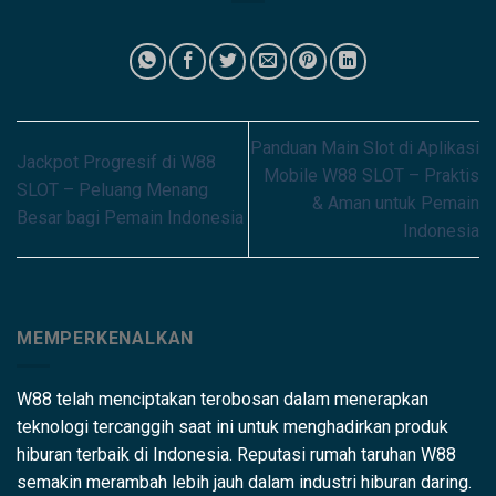
Panduan Main Slot di Aplikasi
Jackpot Progresif di W88
Mobile W88 SLOT – Praktis
SLOT – Peluang Menang
& Aman untuk Pemain
Besar bagi Pemain Indonesia
Indonesia
MEMPERKENALKAN
W88 telah menciptakan terobosan dalam menerapkan
teknologi tercanggih saat ini untuk menghadirkan produk
hiburan terbaik di Indonesia. Reputasi rumah taruhan W88
semakin merambah lebih jauh dalam industri hiburan daring.