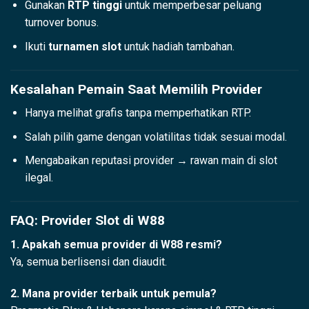
Gunakan
RTP tinggi
untuk memperbesar peluang
turnover bonus.
Ikuti
turnamen slot
untuk hadiah tambahan.
Kesalahan Pemain Saat Memilih Provider
Hanya melihat grafis tanpa memperhatikan RTP.
Salah pilih game dengan volatilitas tidak sesuai modal.
Mengabaikan reputasi provider → rawan main di slot
ilegal.
FAQ: Provider Slot di W88
1. Apakah semua provider di W88 resmi?
Ya, semua berlisensi dan diaudit.
2. Mana provider terbaik untuk pemula?