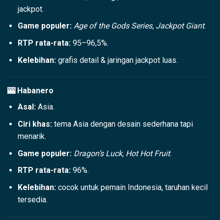
jackpot.
Game populer:
Age of the Gods Series, Jackpot Giant
.
RTP rata-rata:
95–96,5%.
Kelebihan:
grafis detail & jaringan jackpot luas.
🎰 Habanero
Asal:
Asia.
Ciri khas:
tema Asia dengan desain sederhana tapi
menarik.
Game populer:
Dragon’s Luck, Hot Hot Fruit
.
RTP rata-rata:
96%.
Kelebihan:
cocok untuk pemain Indonesia, taruhan kecil
tersedia.