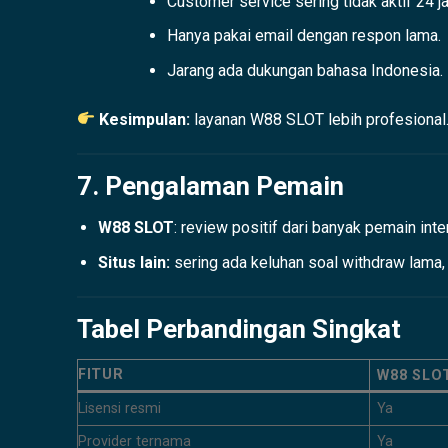
Customer service sering tidak aktif 24 j
Hanya pakai email dengan respon lama.
Jarang ada dukungan bahasa Indonesia.
Kesimpulan:
layanan W88 SLOT lebih profesional
7. Pengalaman Pemain
W88 SLOT
: review positif dari banyak pemain int
Situs lain:
sering ada keluhan soal withdraw lama, b
Tabel Perbandingan Singkat
FITUR
W88 SLO
Lisensi resmi
Ya
Provider ternama
Ya