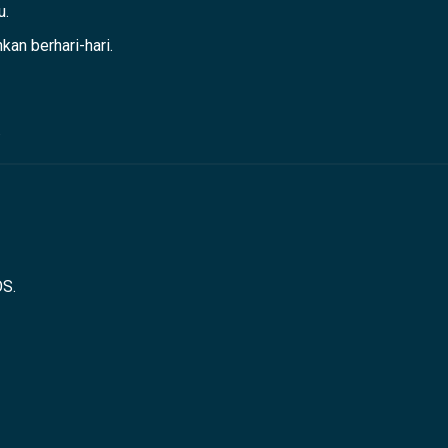
u.
kan berhari-hari.
.
OS.