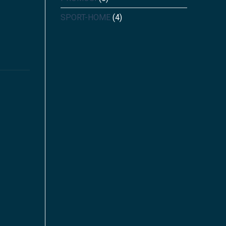
SPORT-HOME
(4)