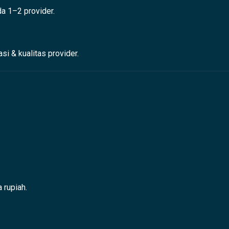
da 1–2 provider.
si & kualitas provider.
 rupiah.