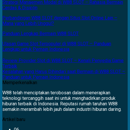
Strategi Manajemen Modal di W88 SLOT – Rahasia Bermain
Cerdas & Disiplin
Perbandingan W88 SLOT dengan Situs Slot Online Lain –
Mana yang Lebih Unggul?
Panduan Lengkap Bermain W88 SLOT
Ulasan Game Slot Terpopuler di W88 SLOT – Panduan
Lengkap untuk Pemain Indonesia
Review Provider Slot di W88 SLOT – Kenali Penyedia Game
Terbaik
Kesalahan yang Harus Dihindari saat Bermain di W88 SLOT –
Panduan untuk Pemain Indonesia
Memperkenalkan
W88 telah menciptakan terobosan dalam menerapkan
teknologi tercanggih saat ini untuk menghadirkan produk
hiburan terbaik di Indonesia. Reputasi rumah taruhan W88
semakin merambah lebih jauh dalam industri hiburan daring.
Artikel baru
06