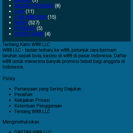
KASINO
(3)
dalam
dal
KASINO PROMOSI
(8)
Sepak
Sep
LINK
(11)
Bola
Bol
LINK W88 NEW
(15)
untuk
NEWS
(527)
Analis
PROMOSI
(5)
yang
SPORT-HOME
(4)
Lebih
Akurat
Tentang Kami W88.LLC
W88.LLC - tautan terbaru ke w88, petunjuk cara bermain
taruhan sepak bola, kasino di w88 di pasar Indonesia. Daftar
w88 untuk menerima banyak promosi hebat bagi anggota di
Indonesia.
Policy
Pertanyaan yang Sering Diajukan
Penafian
Kebijakan Privasi
Ketentuan Penggunaan
Tentang W88.LLC
Menginstruksikan
DAFTAR W88 LLC