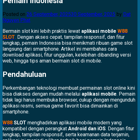
Pemain Indonesia
Posted on
26 September, 2025
30 September, 2025
by
Dat
Nguyen Phat
Bermain slot kini lebih praktis lewat
aplikasi mobile
W88
SLOT
.
Dengan akses cepat, tampilan responsif, dan fitur
lengkap, pemain Indonesia bisa menikmati ribuan game slot
langsung dari smartphone. Artikel ini membahas cara
download aplikasi, fitur unggulan, kelebihan dibanding versi
web, hingga tips aman bermain slot di mobile.
Pendahuluan
Perkembangan teknologi membuat permainan slot online kini
bisa diakses dengan mudah melalui
aplikasi mobile
. Pemain
tidak lagi harus membuka browser, cukup dengan mengunduh
aplikasi resmi, semua game favorit bisa dimainkan di
smartphone.
W88
SLOT
menghadirkan aplikasi mobile modern yang
kompatibel dengan perangkat
Android dan iOS
. Dengan fitur
lengkap, tampilan responsif, serta keamanan data terjamin,