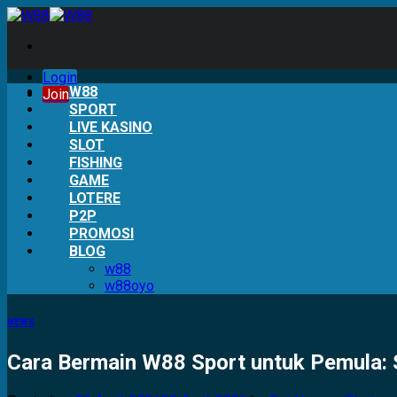
Skip
to
content
Login
W88
Join
SPORT
LIVE KASINO
SLOT
FISHING
GAME
LOTERE
P2P
PROMOSI
BLOG
w88
w88oyo
NEWS
Cara Bermain W88 Sport untuk Pemula: