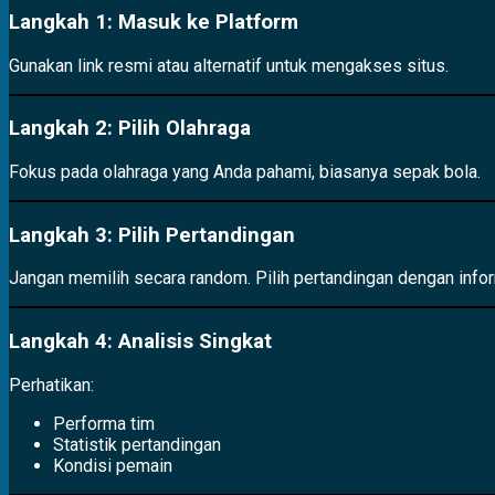
Langkah 1: Masuk ke Platform
Gunakan link resmi atau alternatif untuk mengakses situs.
Langkah 2: Pilih Olahraga
Fokus pada olahraga yang Anda pahami, biasanya sepak bola.
Langkah 3: Pilih Pertandingan
Jangan memilih secara random. Pilih pertandingan dengan infor
Langkah 4: Analisis Singkat
Perhatikan:
Performa tim
Statistik pertandingan
Kondisi pemain