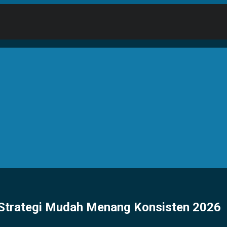
 Strategi Mudah Menang Konsisten 2026