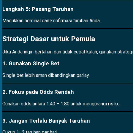
Langkah 5: Pasang Taruhan
Masukkan nominal dan konfirmasi taruhan Anda.
Strategi Dasar untuk Pemula
Jika Anda ingin bertahan dan tidak cepat kalah, gunakan strategi
1. Gunakan Single Bet
Single bet lebih aman dibandingkan parlay.
2. Fokus pada Odds Rendah
Gunakan odds antara 1.40 – 1.80 untuk mengurangi risiko.
3. Jangan Terlalu Banyak Taruhan
Cukup 1–2 taruhan per hari.