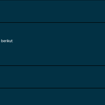
 berikut: