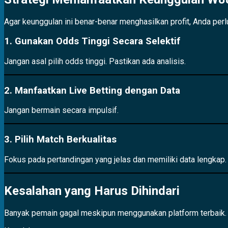
Agar keunggulan ini benar-benar menghasilkan profit, Anda perlu
1. Gunakan Odds Tinggi Secara Selektif
Jangan asal pilih odds tinggi. Pastikan ada analisis.
2. Manfaatkan Live Betting dengan Data
Jangan bermain secara impulsif.
3. Pilih Match Berkualitas
Fokus pada pertandingan yang jelas dan memiliki data lengkap.
Kesalahan yang Harus Dihindari
Banyak pemain gagal meskipun menggunakan platform terbaik.