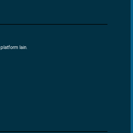
platform lain.