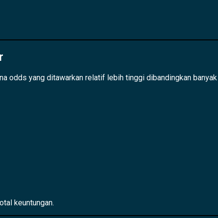
r
 odds yang ditawarkan relatif lebih tinggi dibandingkan banyak 
otal keuntungan.