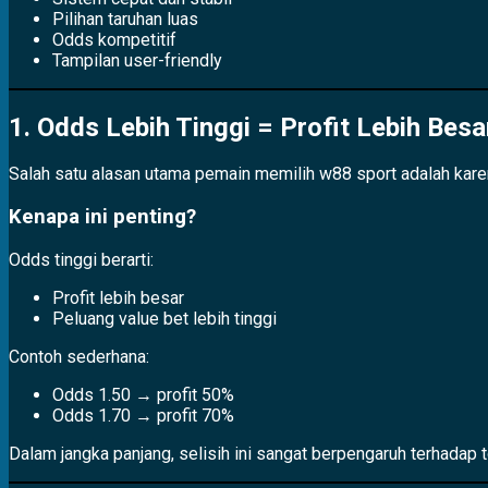
Pilihan taruhan luas
Odds kompetitif
Tampilan user-friendly
1. Odds Lebih Tinggi = Profit Lebih Besa
Salah satu alasan utama pemain memilih w88 sport adalah karena
Kenapa ini penting?
Odds tinggi berarti:
Profit lebih besar
Peluang value bet lebih tinggi
Contoh sederhana:
Odds 1.50 → profit 50%
Odds 1.70 → profit 70%
Dalam jangka panjang, selisih ini sangat berpengaruh terhadap t