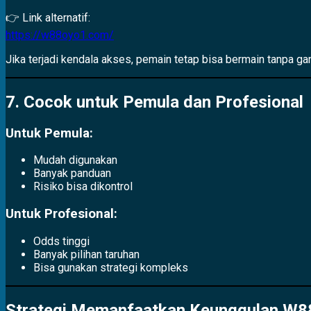
👉 Link alternatif:
https://w88oyo1.com/
Jika terjadi kendala akses, pemain tetap bisa bermain tanpa ga
7. Cocok untuk Pemula dan Profesional
Untuk Pemula:
Mudah digunakan
Banyak panduan
Risiko bisa dikontrol
Untuk Profesional:
Odds tinggi
Banyak pilihan taruhan
Bisa gunakan strategi kompleks
Strategi Memanfaatkan Keunggulan W8