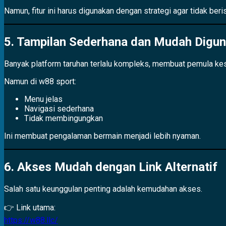
Namun, fitur ini harus digunakan dengan strategi agar tidak beris
5. Tampilan Sederhana dan Mudah Digu
Banyak platform taruhan terlalu kompleks, membuat pemula kes
Namun di w88 sport:
Menu jelas
Navigasi sederhana
Tidak membingungkan
Ini membuat pengalaman bermain menjadi lebih nyaman.
6. Akses Mudah dengan Link Alternatif
Salah satu keunggulan penting adalah kemudahan akses.
👉 Link utama:
https://w88.llc/