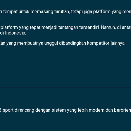
ari tempat untuk memasang taruhan, tetapi juga platform yang 
atform yang tepat menjadi tantangan tersendiri. Namun, di antar
di Indonesia.
lan yang membuatnya unggul dibandingkan kompetitor lainnya.
88 sport dirancang dengan sistem yang lebih modern dan berorie