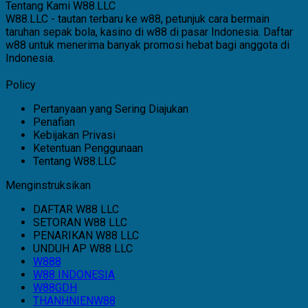
Tentang Kami W88.LLC
W88.LLC - tautan terbaru ke w88, petunjuk cara bermain
taruhan sepak bola, kasino di w88 di pasar Indonesia. Daftar
w88 untuk menerima banyak promosi hebat bagi anggota di
Indonesia.
Policy
Pertanyaan yang Sering Diajukan
Penafian
Kebijakan Privasi
Ketentuan Penggunaan
Tentang W88.LLC
Menginstruksikan
DAFTAR W88 LLC
SETORAN W88 LLC
PENARIKAN W88 LLC
UNDUH AP W88 LLC
W888
W88 INDONESIA
W88GDH
THANHNIENW88