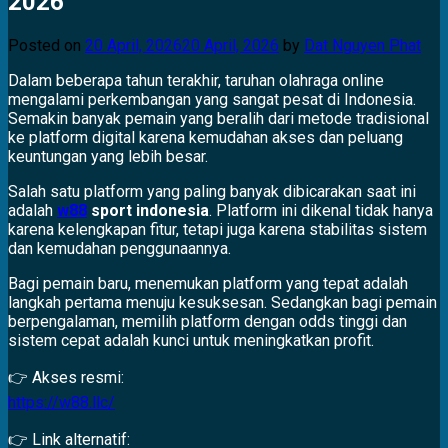
2026
Posted on
20 April, 2026
20 April, 2026
by
Dat Nguyen Phat
Dalam beberapa tahun terakhir, taruhan olahraga online
mengalami perkembangan yang sangat pesat di Indonesia.
Semakin banyak pemain yang beralih dari metode tradisional
ke platform digital karena kemudahan akses dan peluang
keuntungan yang lebih besar.
Salah satu platform yang paling banyak dibicarakan saat ini
adalah
w88
sport indonesia
. Platform ini dikenal tidak hanya
karena kelengkapan fitur, tetapi juga karena stabilitas sistem
dan kemudahan penggunaannya.
Bagi pemain baru, menemukan platform yang tepat adalah
langkah pertama menuju kesuksesan. Sedangkan bagi pemain
berpengalaman, memilih platform dengan odds tinggi dan
sistem cepat adalah kunci untuk meningkatkan profit.
👉 Akses resmi:
https://w88.llc/
👉 Link alternatif: