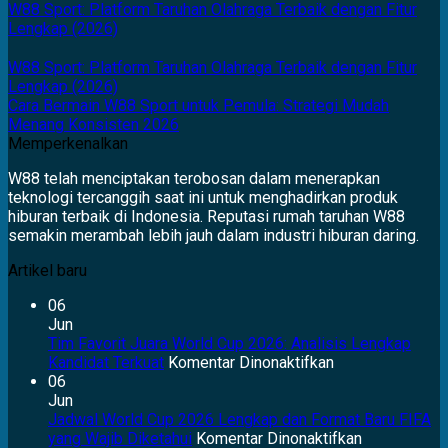
W88 Sport: Platform Taruhan Olahraga Terbaik dengan Fitur
Lengkap (2026)
W88 Sport: Platform Taruhan Olahraga Terbaik dengan Fitur
Lengkap (2026)
Cara Bermain W88 Sport untuk Pemula: Strategi Mudah
Menang Konsisten 2026
Memperkenalkan
W88 telah menciptakan terobosan dalam menerapkan
teknologi tercanggih saat ini untuk menghadirkan produk
hiburan terbaik di Indonesia. Reputasi rumah taruhan W88
semakin merambah lebih jauh dalam industri hiburan daring.
Artikel baru
06
Jun
Tim Favorit Juara World Cup 2026: Analisis Lengkap
pada
Kandidat Terkuat
Komentar Dinonaktifkan
Tim
06
Favorit
Jun
Juara
Jadwal World Cup 2026 Lengkap dan Format Baru FIFA
World
pada
yang Wajib Diketahui
Komentar Dinonaktifkan