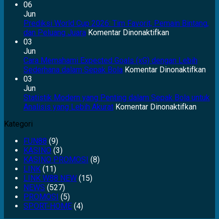
Cup
Jadwal
06
2026:
World
Jun
Analisis
Cup
Prediksi World Cup 2026: Tim Favorit, Pemain Bintang,
Lengkap
pada
2026
dan Peluang Juara
Komentar Dinonaktifkan
Kandidat
Prediksi
Lengkap
03
Terkuat
World
dan
Jun
Cup
Format
Cara Memahami Expected Goals (xG) dengan Lebih
2026:
Baru
pad
Sederhana dalam Sepak Bola
Komentar Dinonaktifkan
Tim
FIFA
Car
03
Favorit,
yang
Me
Jun
Pemain
Wajib
Exp
Statistik Modern yang Penting dalam Sepak Bola untuk
Bintang,
Diketahui
pada
Goa
Analisis yang Lebih Akurat
Komentar Dinonaktifkan
dan
Statist
(xG)
Kategori
Peluang
Moder
den
Juara
yang
Leb
FUN88
(9)
Pentin
Sed
KASINO
(3)
dalam
dal
KASINO PROMOSI
(8)
Sepak
Sep
LINK
(11)
Bola
Bol
LINK W88 NEW
(15)
untuk
NEWS
(527)
Analis
PROMOSI
(5)
yang
SPORT-HOME
(4)
Lebih
Akurat