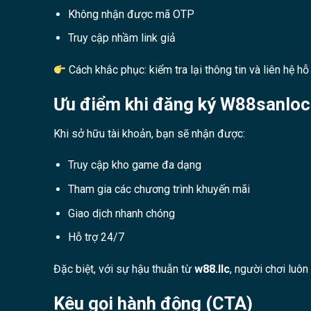
Không nhận được mã OTP
Truy cập nhầm link giả
Cách khắc phục: kiểm tra lại thông tin và liên hệ hỗ
Ưu điểm khi đăng ký W88sanloc
Khi sở hữu tài khoản, bạn sẽ nhận được:
Truy cập kho game đa dạng
Tham gia các chương trình khuyến mãi
Giao dịch nhanh chóng
Hỗ trợ 24/7
Đặc biệt, với sự hậu thuẫn từ
w88.llc
, người chơi luô
Kêu gọi hành động (CTA)