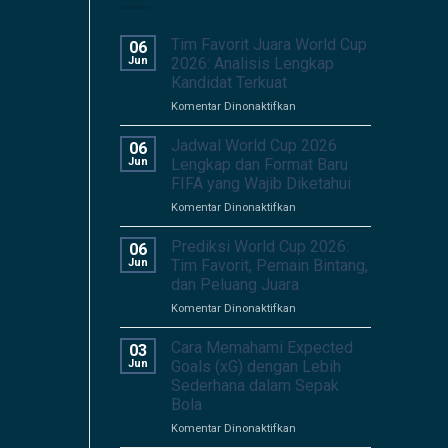
Tim Favorit Juara World Cup
06
Jun
2026: Analisis Lengkap
Kandidat Terkuat
pada
Komentar Dinonaktifkan
Tim
Favorit
Jadwal World Cup 2026
06
Juara
Jun
Lengkap dan Format Baru
World
FIFA yang Wajib Diketahui
Cup
pada
Komentar Dinonaktifkan
2026:
Jadwal
Analisis
World
Lengkap
Prediksi World Cup 2026:
06
Cup
Kandidat
Jun
Tim Favorit, Pemain Bintang,
2026
Terkuat
dan Peluang Juara
Lengkap
pada
Komentar Dinonaktifkan
dan
Prediksi
Format
World
Baru
Cara Memahami Expected
03
Cup
FIFA
Jun
Goals (xG) dengan Lebih
2026:
yang
Sederhana dalam Sepak
Tim
Wajib
Bola
Favorit,
Diketahui
Pemain
pada
Komentar Dinonaktifkan
Bintang,
Cara