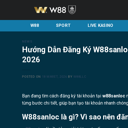
Skip
to
content
W88
SPORT
LIVE KASINO
NEWS
Hướng Dẫn Đăng Ký W88sanloc
2026
POSTED ON
18 MARET, 2026
BY
W88LLC
Bạn đang tìm cách đăng ký tài khoản tại
w88sanloc
n
từng bước chi tiết, giúp bạn tạo tài khoản nhanh chóng
W88sanloc là gì? Vì sao nên đă