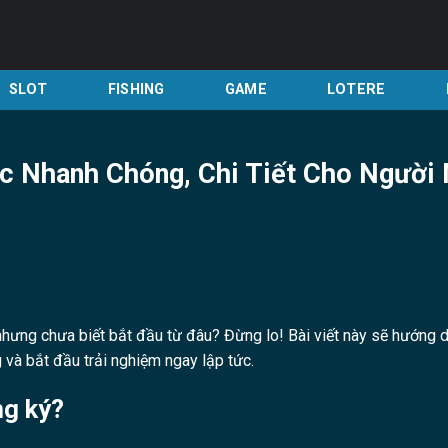
SLOT
FISHING
GAME
LOTERE
 Nhanh Chóng, Chi Tiết Cho Người
hưng chưa biết bắt đầu từ đâu? Đừng lo! Bài viết này sẽ hướng 
 và bắt đầu trải nghiệm ngay lập tức.
ng ký?