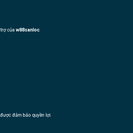
 trợ của
w88sanloc
.
n được đảm bảo quyền lợi.