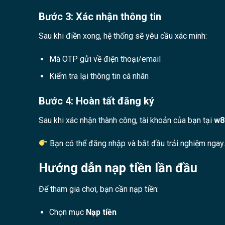
Bước 3: Xác nhận thông tin
Sau khi điền xong, hệ thống sẽ yêu cầu xác minh:
Mã OTP gửi về điện thoại/email
Kiểm tra lại thông tin cá nhân
Bước 4: Hoàn tất đăng ký
Sau khi xác nhận thành công, tài khoản của bạn tại
w8
Bạn có thể đăng nhập và bắt đầu trải nghiệm ngay
Hướng dẫn nạp tiền lần đầu
Để tham gia chơi, bạn cần nạp tiền:
Chọn mục
Nạp tiền