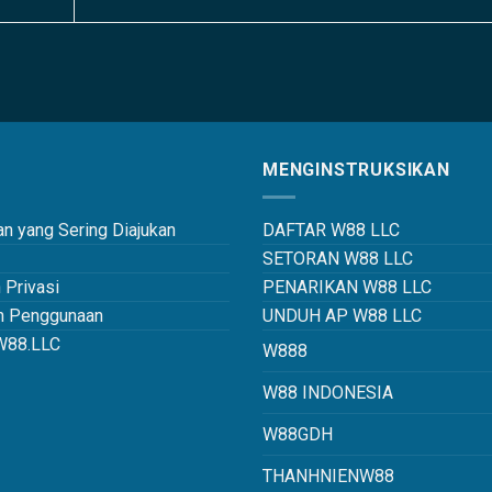
MENGINSTRUKSIKAN
n yang Sering Diajukan
DAFTAR W88 LLC
SETORAN W88 LLC
 Privasi
PENARIKAN W88 LLC
n Penggunaan
UNDUH AP W88 LLC
W88.LLC
W888
W88 INDONESIA
W88GDH
THANHNIENW88