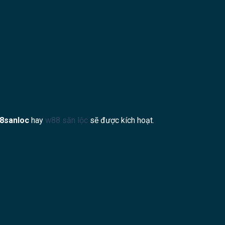
8sanloc
hay
w88 săn lộc
sẽ được kích hoạt.
.