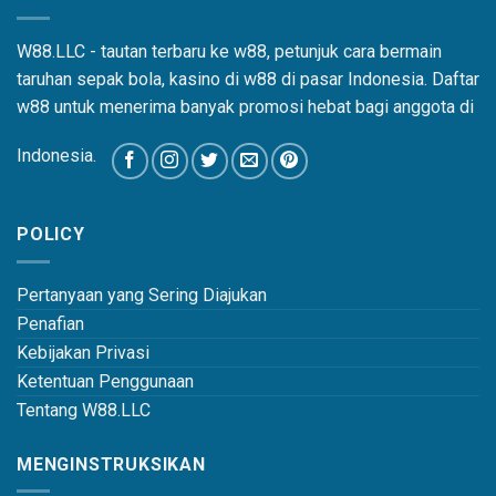
W88.LLC - tautan terbaru ke w88, petunjuk cara bermain
taruhan sepak bola, kasino di w88 di pasar Indonesia. Daftar
w88 untuk menerima banyak promosi hebat bagi anggota di
Indonesia.
POLICY
Pertanyaan yang Sering Diajukan
Penafian
Kebijakan Privasi
Ketentuan Penggunaan
Tentang W88.LLC
MENGINSTRUKSIKAN