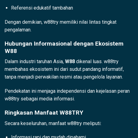
Referensi edukatif tambahan
Dengan demikian, w88try memiliki nilai lintas tingkat
pengalaman.
Hubungan Informasional dengan Ekosistem
W88
Dalam industri taruhan Asia,
W88
dikenal luas. w88try
membahas ekosistem ini dari sudut pandang informatif,
tanpa menjadi perwakilan resmi atau pengelola layanan.
Pendekatan ini menjaga independensi dan kejelasan peran
w88try sebagai media informasi.
Ringkasan Manfaat W88TRY
Secara keseluruhan, manfaat w88try meliputi:
Informasi rapi dan mudah dipahami