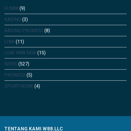
Sepak
Bola
FUN88
(9)
Bola
untuk
KASINO
(3)
Analisis
yang
Lebih
KASINO PROMOSI
(8)
Akurat
LINK
(11)
LINK W88 NEW
(15)
NEWS
(527)
PROMOSI
(5)
SPORT-HOME
(4)
TENTANG KAMI W88.LLC