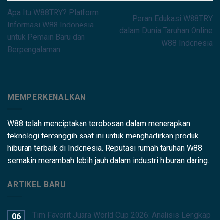
Apa Itu W88TRY? Platform
Peran Edukasi W88TRY
Informasi W88 Indonesia
dalam Dunia Taruhan Online
untuk Pemain Baru dan
W88 Indonesia
Berpengalaman
MEMPERKENALKAN
W88 telah menciptakan terobosan dalam menerapkan
teknologi tercanggih saat ini untuk menghadirkan produk
hiburan terbaik di Indonesia. Reputasi rumah taruhan W88
semakin merambah lebih jauh dalam industri hiburan daring.
ARTIKEL BARU
Tim Favorit Juara World Cup 2026: Analisis Lengkap
06