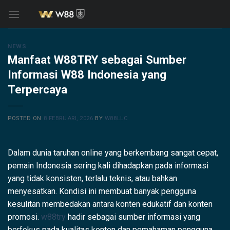
Skip
to
content
NEWS
Manfaat W88TRY sebagai Sumber
Informasi W88 Indonesia yang
Terpercaya
POSTED ON
8 FEBRUARI, 2026
BY
W88LLC
Dalam dunia taruhan online yang berkembang sangat cepat,
pemain Indonesia sering kali dihadapkan pada informasi
yang tidak konsisten, terlalu teknis, atau bahkan
menyesatkan. Kondisi ini membuat banyak pengguna
kesulitan membedakan antara konten edukatif dan konten
promosi.
w88try
hadir sebagai sumber informasi yang
berfokus pada kualitas konten dan pemahaman pengguna