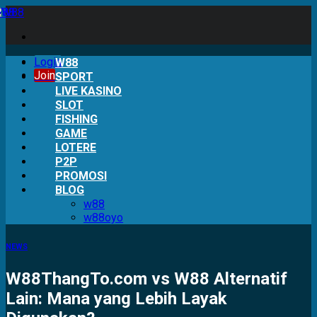
Skip
to
content
Login
W88
Join
SPORT
LIVE KASINO
SLOT
FISHING
GAME
LOTERE
P2P
PROMOSI
BLOG
w88
w88oyo
NEWS
W88ThangTo.com vs W88 Alternatif
Lain: Mana yang Lebih Layak