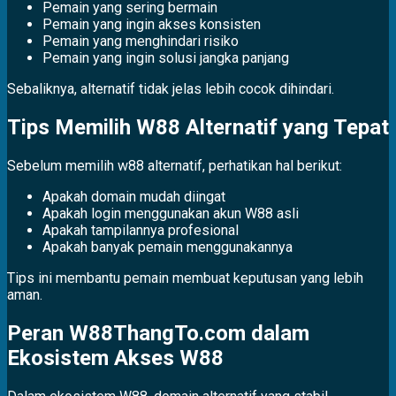
Pemain yang sering bermain
Pemain yang ingin akses konsisten
Pemain yang menghindari risiko
Pemain yang ingin solusi jangka panjang
Sebaliknya, alternatif tidak jelas lebih cocok dihindari.
Tips Memilih W88 Alternatif yang Tepat
Sebelum memilih w88 alternatif, perhatikan hal berikut:
Apakah domain mudah diingat
Apakah login menggunakan akun W88 asli
Apakah tampilannya profesional
Apakah banyak pemain menggunakannya
Tips ini membantu pemain membuat keputusan yang lebih
aman.
Peran W88ThangTo.com dalam
Ekosistem Akses W88