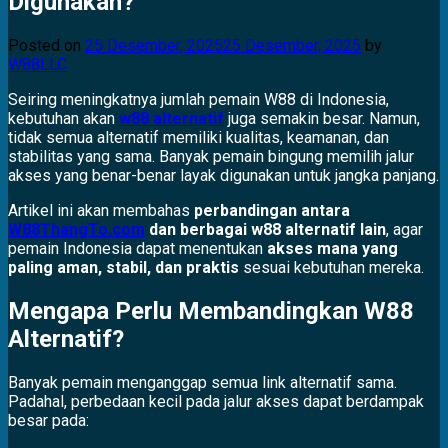
Digunakan?
Posted on
25 Desember, 2025
25 Desember, 2025
by
W88LLC
Seiring meningkatnya jumlah pemain W88 di Indonesia,
kebutuhan akan
w88 alternatif
juga semakin besar. Namun,
tidak semua alternatif memiliki kualitas, keamanan, dan
stabilitas yang sama. Banyak pemain bingung memilih jalur
akses yang benar-benar layak digunakan untuk jangka panjang.
Artikel ini akan membahas
perbandingan antara
W88ThangTo.com
dan berbagai w88 alternatif lain
, agar
pemain Indonesia dapat menentukan
akses mana yang
paling aman, stabil, dan praktis
sesuai kebutuhan mereka.
Mengapa Perlu Membandingkan W88
Alternatif?
Banyak pemain menganggap semua link alternatif sama.
Padahal, perbedaan kecil pada jalur akses dapat berdampak
besar pada: