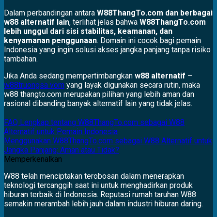
Dalam perbandingan antara
W88ThangTo.com dan berbagai
w88 alternatif lain
, terlihat jelas bahwa
W88ThangTo.com
lebih unggul dari sisi stabilitas, keamanan, dan
kenyamanan penggunaan
. Domain ini cocok bagi pemain
Indonesia yang ingin solusi akses jangka panjang tanpa risiko
tambahan.
Jika Anda sedang mempertimbangkan
w88 alternatif
–
w88truongsa vom
yang layak digunakan secara rutin, maka
w88 thangto.com merupakan pilihan yang lebih aman dan
rasional dibanding banyak alternatif lain yang tidak jelas.
FAQ Lengkap tentang W88ThangTo.com sebagai W88
Alternatif untuk Pemain Indonesia
Menggunakan W88ThangTo.com sebagai W88 Alternatif untuk
Jangka Panjang: Aman atau Tidak?
Memperkenalkan
W88 telah menciptakan terobosan dalam menerapkan
teknologi tercanggih saat ini untuk menghadirkan produk
hiburan terbaik di Indonesia. Reputasi rumah taruhan W88
semakin merambah lebih jauh dalam industri hiburan daring.