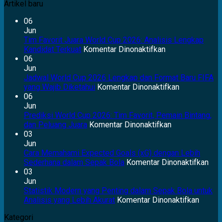
Artikel baru
06
Jun
Tim Favorit Juara World Cup 2026: Analisis Lengkap
pada
Kandidat Terkuat
Komentar Dinonaktifkan
Tim
06
Favorit
Jun
Juara
Jadwal World Cup 2026 Lengkap dan Format Baru FIFA
World
pada
yang Wajib Diketahui
Komentar Dinonaktifkan
Cup
Jadwal
06
2026:
World
Jun
Analisis
Cup
Prediksi World Cup 2026: Tim Favorit, Pemain Bintang,
Lengkap
pada
2026
dan Peluang Juara
Komentar Dinonaktifkan
Kandidat
Prediksi
Lengkap
03
Terkuat
World
dan
Jun
Cup
Format
Cara Memahami Expected Goals (xG) dengan Lebih
2026:
Baru
pad
Sederhana dalam Sepak Bola
Komentar Dinonaktifkan
Tim
FIFA
Car
03
Favorit,
yang
Me
Jun
Pemain
Wajib
Exp
Statistik Modern yang Penting dalam Sepak Bola untuk
Bintang,
Diketahui
pada
Goa
Analisis yang Lebih Akurat
Komentar Dinonaktifkan
dan
Statist
(xG)
Kategori
Peluang
Moder
den