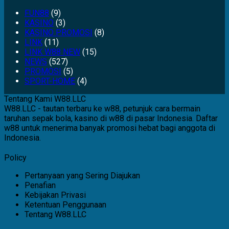
Juara
yang
Leb
FUN88
(9)
Pentin
Sed
KASINO
(3)
dalam
dal
KASINO PROMOSI
(8)
Sepak
Sep
LINK
(11)
Bola
Bol
LINK W88 NEW
(15)
untuk
NEWS
(527)
Analis
PROMOSI
(5)
yang
SPORT-HOME
(4)
Lebih
Akurat
Tentang Kami W88.LLC
W88.LLC - tautan terbaru ke w88, petunjuk cara bermain
taruhan sepak bola, kasino di w88 di pasar Indonesia. Daftar
w88 untuk menerima banyak promosi hebat bagi anggota di
Indonesia.
Policy
Pertanyaan yang Sering Diajukan
Penafian
Kebijakan Privasi
Ketentuan Penggunaan
Tentang W88.LLC