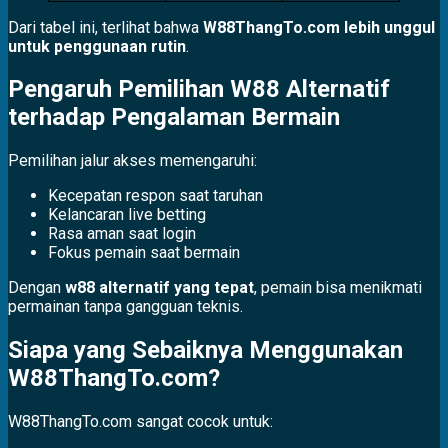
Dari tabel ini, terlihat bahwa
W88ThangTo.com lebih unggul
untuk penggunaan rutin
.
Pengaruh Pemilihan W88 Alternatif
terhadap Pengalaman Bermain
Pemilihan jalur akses memengaruhi:
Kecepatan respon saat taruhan
Kelancaran live betting
Rasa aman saat login
Fokus pemain saat bermain
Dengan
w88 alternatif yang tepat
, pemain bisa menikmati
permainan tanpa gangguan teknis.
Siapa yang Sebaiknya Menggunakan
W88ThangTo.com?
W88ThangTo.com sangat cocok untuk: