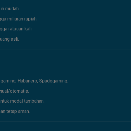
ih mudah.
ga miliaran rupiah.
ga ratusan kali.
uang asli.
ogaming, Habanero, Spadegaming.
nual/otomatis.
untuk modal tambahan.
nan tetap aman.