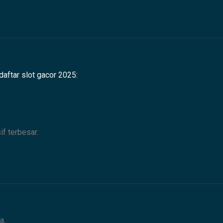
aftar slot gacor 2025:
f terbesar.
a.