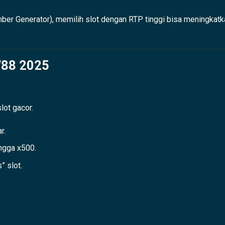
er Generator), memilih slot dengan RTP tinggi bisa meningkatk
 W88 2025
lot gacor.
r.
ingga x500.
” slot.