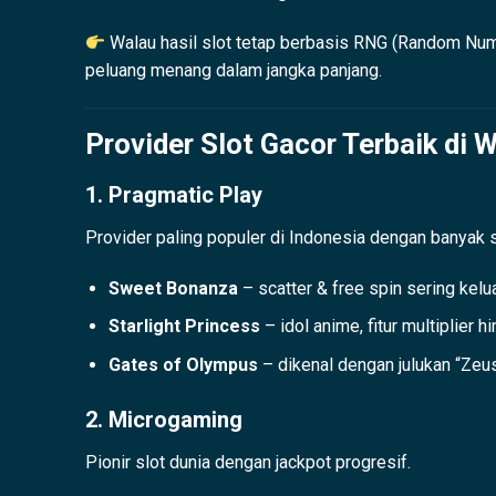
Walau hasil slot tetap berbasis RNG (Random Numb
peluang menang dalam jangka panjang.
Provider Slot Gacor Terbaik di
1. Pragmatic Play
Provider paling populer di Indonesia dengan banyak s
Sweet Bonanza
– scatter & free spin sering kelua
Starlight Princess
– idol anime, fitur multiplier h
Gates of Olympus
– dikenal dengan julukan “Zeus
2. Microgaming
Pionir slot dunia dengan jackpot progresif.