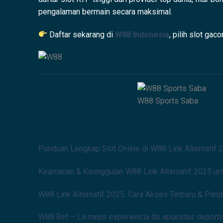
pengalaman bermain secara maksimal.
Daftar sekarang di
W88 Indonesia
, pilih slot ga
W88 Sports Saba
Panduan Lengkap Slot Online di W88 Link Alternatif
Keamanan & Keunggulan W88 Link Alternatif 2025 un
W88 Link Alternatif 2025: Cara Akses Terbaru & Pan
W88 Bet – La mejor experiencia de apuestas deportiv