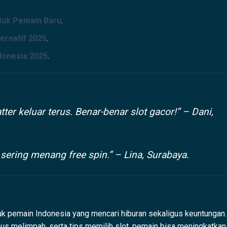
tuk Pemain Baru
.
ernatif 2025
.
donesia 2025
.
er keluar terus. Benar-benar slot gacor!” – Dani,
sering menang free spin.” – Lina, Surabaya.
k pemain Indonesia yang mencari hiburan sekaligus keuntungan
bonus melimpah, serta tips memilih slot, pemain bisa meningkatkan