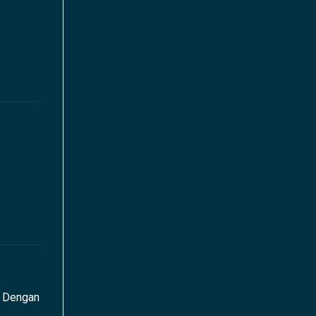
. Dengan