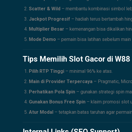
Scatter & Wild
– membantu kombinasi simbol leb
Jackpot Progresif
– hadiah terus bertambah hing
Multiplier Besar
– kemenangan bisa dikalikan hing
Mode Demo
– pemain bisa latihan sebelum main 
Tips Memilih Slot Gacor di W88
Pilih RTP Tinggi
– minimal 96% ke atas.
Main di Provider Terpercaya
– Pragmatic, Micr
Perhatikan Pola Spin
– gunakan strategi spin ma
Gunakan Bonus Free Spin
– klaim promosi slot 
Atur Modal
– tetapkan batas taruhan agar permai
Internal Links (SEO Support)