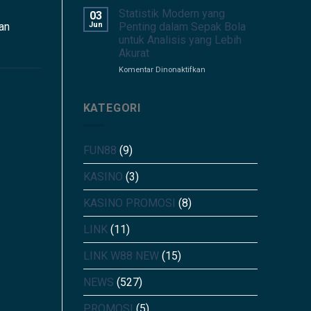
dan
Memahami
Statistik Modern yang
03
Peluang
Expected
Jun
Penting dalam Sepak Bola
an
Juara
Goals
untuk Analisis yang Lebih
(xG)
Akurat
dengan
Lebih
pada
Komentar Dinonaktifkan
Sederhana
Statistik
dalam
Modern
Sepak
yang
KATEGORI
Bola
Penting
dalam
Sepak
FUN88
(9)
Bola
untuk
KASINO
(3)
Analisis
yang
Lebih
KASINO PROMOSI
(8)
Akurat
LINK
(11)
LINK W88 NEW
(15)
NEWS
(527)
PROMOSI
(5)