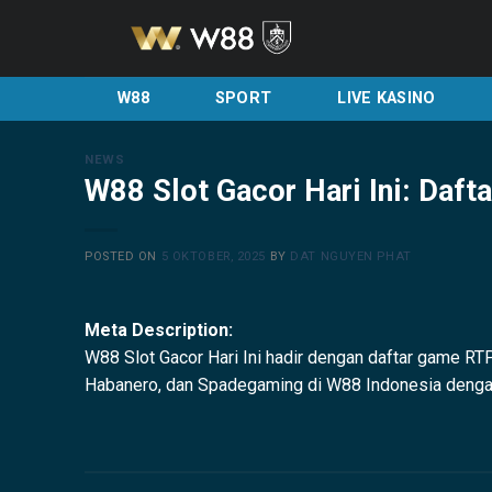
Skip
to
content
W88
SPORT
LIVE KASINO
NEWS
W88 Slot Gacor Hari Ini: Daf
POSTED ON
5 OKTOBER, 2025
BY
DAT NGUYEN PHAT
Meta Description:
W88 Slot Gacor Hari Ini hadir dengan daftar game RT
Habanero, dan Spadegaming di W88 Indonesia denga