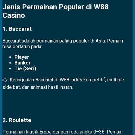
Jenis Permainan Populer di W88
Casino
1. Baccarat
Baccarat adalah permainan paling populer di Asia. Pemain
bisa bertaruh pada:
Player
Banker
Tie (Seri)
👉 Keunggulan Baccarat di W88: odds kompetitif, multiple
side bet, dan animasi hasil instan.
2. Roulette
Permainan klasik Eropa dengan roda angka 0–36. Pemain