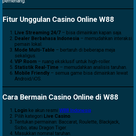
pemenang.
Fitur Unggulan Casino Online W88
Live Streaming 24/7
– bisa dimainkan kapan saja.
Dealer Berbahasa Indonesia
– memudahkan interaksi
pemain lokal.
Mode Multi-Table
– bertaruh di beberapa meja
sekaligus.
VIP Room
– ruang eksklusif untuk high-roller.
Statistik Real-Time
– memudahkan analisis taruhan.
Mobile Friendly
– semua game bisa dimainkan lewat
Android/iOS.
Cara Bermain Casino Online di W88
Login
ke akun resmi
W88 Indonesia
.
Pilih kategori
Live Casino
.
Tentukan permainan: Baccarat, Roulette, Blackjack,
Sicbo, atau Dragon Tiger.
Masukkan nominal taruhan.