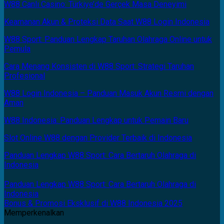
W88 Canlı Casino: Türkiye’de Gerçek Masa Deneyimi
Keamanan Akun & Proteksi Data Saat W88 Login Indonesia
W88 Sport: Panduan Lengkap Taruhan Olahraga Online untuk
Pemula
Cara Menang Konsisten di W88 Sport: Strategi Taruhan
Profesional
W88 Login Indonesia – Panduan Masuk Akun Resmi dengan
Aman
W88 Indonesia: Panduan Lengkap untuk Pemain Baru
Slot Online W88 dengan Provider Terbaik di Indonesia
Panduan Lengkap W88 Sport: Cara Bertaruh Olahraga di
Indonesia
Panduan Lengkap W88 Sport: Cara Bertaruh Olahraga di
Indonesia
Bonus & Promosi Eksklusif di W88 Indonesia 2025
Memperkenalkan