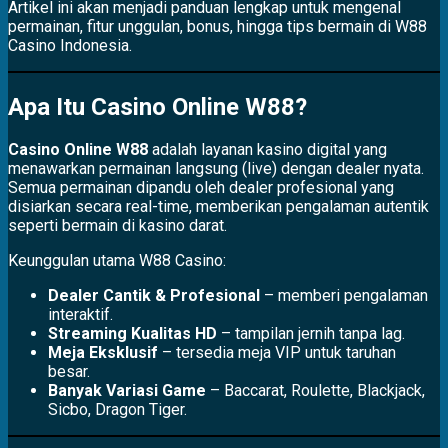
Artikel ini akan menjadi panduan lengkap untuk mengenal
permainan, fitur unggulan, bonus, hingga tips bermain di W88
Casino Indonesia.
Apa Itu Casino Online W88?
Casino Online W88
adalah layanan kasino digital yang
menawarkan permainan langsung (live) dengan dealer nyata.
Semua permainan dipandu oleh dealer profesional yang
disiarkan secara real-time, memberikan pengalaman autentik
seperti bermain di kasino darat.
Keunggulan utama W88 Casino:
Dealer Cantik & Profesional
– memberi pengalaman
interaktif.
Streaming Kualitas HD
– tampilan jernih tanpa lag.
Meja Eksklusif
– tersedia meja VIP untuk taruhan
besar.
Banyak Variasi Game
– Baccarat, Roulette, Blackjack,
Sicbo, Dragon Tiger.