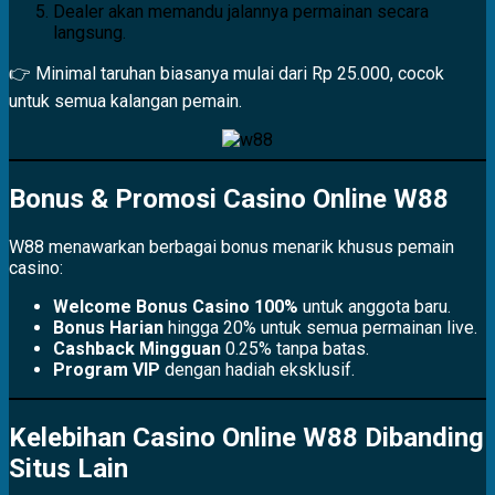
Dealer akan memandu jalannya permainan secara
langsung.
👉 Minimal taruhan biasanya mulai dari Rp 25.000, cocok
untuk semua kalangan pemain.
Bonus & Promosi Casino Online W88
W88 menawarkan berbagai bonus menarik khusus pemain
casino:
Welcome Bonus Casino 100%
untuk anggota baru.
Bonus Harian
hingga 20% untuk semua permainan live.
Cashback Mingguan
0.25% tanpa batas.
Program VIP
dengan hadiah eksklusif.
Kelebihan Casino Online W88 Dibanding
Situs Lain