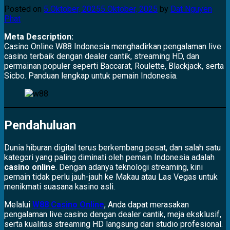
Posted on
5 Oktober, 2025
5 Oktober, 2025
by
Dat Nguyen
Phat
Meta Description:
Casino Online W88 Indonesia menghadirkan pengalaman live
casino terbaik dengan dealer cantik, streaming HD, dan
permainan populer seperti Baccarat, Roulette, Blackjack, serta
Sicbo. Panduan lengkap untuk pemain Indonesia.
Pendahuluan
Dunia hiburan digital terus berkembang pesat, dan salah satu
kategori yang paling diminati oleh pemain Indonesia adalah
casino online
. Dengan adanya teknologi streaming, kini
pemain tidak perlu jauh-jauh ke Makau atau Las Vegas untuk
menikmati suasana kasino asli.
Melalui
W88 Casino Online
, Anda dapat merasakan
pengalaman live casino dengan dealer cantik, meja eksklusif,
serta kualitas streaming HD langsung dari studio profesional.