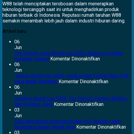
W88 telah menciptakan terobosan dalam menerapkan
teknologi tercanggih saat ini untuk menghadirkan produk
hiburan terbaik di Indonesia. Reputasi rumah taruhan W88
semakin merambah lebih jauh dalam industri hiburan daring.
Artikel baru
06
Jun
Tim Favorit Juara World Cup 2026: Analisis Lengkap
pada
Kandidat Terkuat
Komentar Dinonaktifkan
Tim
06
Favorit
Jun
Juara
Jadwal World Cup 2026 Lengkap dan Format Baru FIFA
World
pada
yang Wajib Diketahui
Komentar Dinonaktifkan
Cup
Jadwal
06
2026:
World
Jun
Analisis
Cup
Prediksi World Cup 2026: Tim Favorit, Pemain Bintang,
Lengkap
pada
2026
dan Peluang Juara
Komentar Dinonaktifkan
Kandidat
Prediksi
Lengkap
03
Terkuat
World
dan
Jun
Cup
Format
Cara Memahami Expected Goals (xG) dengan Lebih
2026:
Baru
pad
Sederhana dalam Sepak Bola
Komentar Dinonaktifkan
Tim
FIFA
Car
03