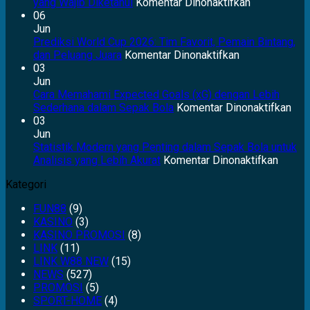
World
pada
yang Wajib Diketahui
Komentar Dinonaktifkan
Cup
Jadwal
06
2026:
World
Jun
Analisis
Cup
Prediksi World Cup 2026: Tim Favorit, Pemain Bintang,
Lengkap
pada
2026
dan Peluang Juara
Komentar Dinonaktifkan
Kandidat
Prediksi
Lengkap
03
Terkuat
World
dan
Jun
Cup
Format
Cara Memahami Expected Goals (xG) dengan Lebih
2026:
Baru
pad
Sederhana dalam Sepak Bola
Komentar Dinonaktifkan
Tim
FIFA
Car
03
Favorit,
yang
Me
Jun
Pemain
Wajib
Exp
Statistik Modern yang Penting dalam Sepak Bola untuk
Bintang,
Diketahui
pada
Goa
Analisis yang Lebih Akurat
Komentar Dinonaktifkan
dan
Statist
(xG)
Kategori
Peluang
Moder
den
Juara
yang
Leb
FUN88
(9)
Pentin
Sed
KASINO
(3)
dalam
dal
KASINO PROMOSI
(8)
Sepak
Sep
LINK
(11)
Bola
Bol
LINK W88 NEW
(15)
untuk
NEWS
(527)
Analis
PROMOSI
(5)
yang
SPORT-HOME
(4)
Lebih