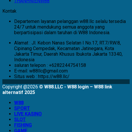
THANHNIENW88
Kontak
Departemen layanan pelanggan w88.llc selalu tersedia
24/7 untuk mendukung semua anggota yang
berpartisipasi dalam taruhan di W88 Indonesia.
Alamat : Jl. Kebon Nanas Selatan I No.17, RT.7/RW.8,
Cipinang Cempedak, Kecamatan Jatinegara, Kota
Jakarta Timur, Daerah Khusus Ibukota Jakarta 13340,
Indonesia
saluran telepon : +6282244754158
E-mail: w88llc@gmail.com
Situs web : https://w88.llc/
Copyright @2026 ©
W88.LLC - W88 login – W88 link
alternatif 2025
W88
SPORT
LIVE KASINO
SLOT
FISHING
GAME