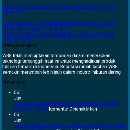
W88 Login Indonesia 2026: Cara Login Aman, Cepat, dan
Tanpa VPN
Daftar Lengkap Link Alternatif W88 Terbaru 2026 & Cara
Update Akses Aman di Indonesia
W88 Login Gagal? Ini Penyebab & Solusi Paling Efektif
(Update 2026)
Memperkenalkan
W88 telah menciptakan terobosan dalam menerapkan
teknologi tercanggih saat ini untuk menghadirkan produk
hiburan terbaik di Indonesia. Reputasi rumah taruhan W88
semakin merambah lebih jauh dalam industri hiburan daring.
Artikel baru
06
Jun
Tim Favorit Juara World Cup 2026: Analisis Lengkap
pada
Kandidat Terkuat
Komentar Dinonaktifkan
Tim
06
Favorit
Jun
Juara
Jadwal World Cup 2026 Lengkap dan Format Baru FIFA