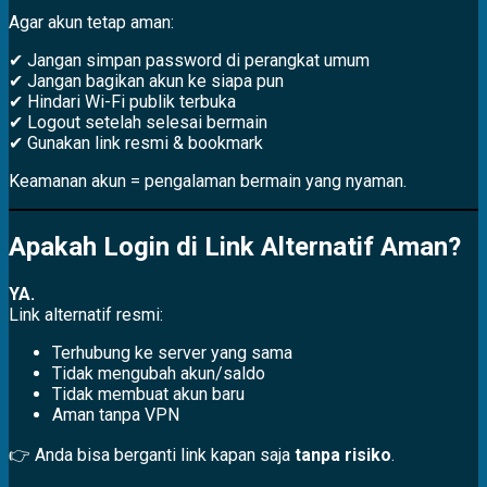
Agar akun tetap aman:
✔ Jangan simpan password di perangkat umum
✔ Jangan bagikan akun ke siapa pun
✔ Hindari Wi-Fi publik terbuka
✔ Logout setelah selesai bermain
✔ Gunakan link resmi & bookmark
Keamanan akun = pengalaman bermain yang nyaman.
Apakah Login di Link Alternatif Aman?
YA.
Link alternatif resmi:
Terhubung ke server yang sama
Tidak mengubah akun/saldo
Tidak membuat akun baru
Aman tanpa VPN
👉 Anda bisa berganti link kapan saja
tanpa risiko
.