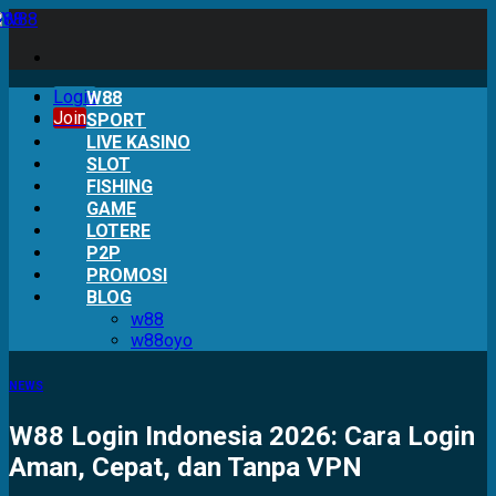
Skip
to
content
Login
W88
Join
SPORT
LIVE KASINO
SLOT
FISHING
GAME
LOTERE
P2P
PROMOSI
BLOG
w88
w88oyo
NEWS
W88 Login Indonesia 2026: Cara Login
Aman, Cepat, dan Tanpa VPN