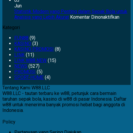
03
Favorit,
yang
Me
Jun
Pemain
Wajib
Exp
Statistik Modern yang Penting dalam Sepak Bola untuk
Bintang,
Diketahui
pada
Goa
Analisis yang Lebih Akurat
Komentar Dinonaktifkan
dan
Statist
(xG)
Kategori
Peluang
Moder
den
Juara
yang
Leb
FUN88
(9)
Pentin
Sed
KASINO
(3)
dalam
dal
KASINO PROMOSI
(8)
Sepak
Sep
LINK
(11)
Bola
Bol
LINK W88 NEW
(15)
untuk
NEWS
(527)
Analis
PROMOSI
(5)
yang
SPORT-HOME
(4)
Lebih
Akurat
Tentang Kami W88.LLC
W88.LLC - tautan terbaru ke w88, petunjuk cara bermain
taruhan sepak bola, kasino di w88 di pasar Indonesia. Daftar
w88 untuk menerima banyak promosi hebat bagi anggota di
Indonesia.
Policy
Pertanyaan yang Sering Diajukan