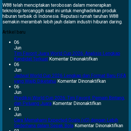
W88 telah menciptakan terobosan dalam menerapkan
teknologi tercanggih saat ini untuk menghadirkan produk
hiburan terbaik di Indonesia. Reputasi rumah taruhan W88
semakin merambah lebih jauh dalam industri hiburan daring.
Artikel baru
06
Jun
Tim Favorit Juara World Cup 2026: Analisis Lengkap
pada
Kandidat Terkuat
Komentar Dinonaktifkan
Tim
06
Favorit
Jun
Juara
Jadwal World Cup 2026 Lengkap dan Format Baru FIFA
World
pada
yang Wajib Diketahui
Komentar Dinonaktifkan
Cup
Jadwal
06
2026:
World
Jun
Analisis
Cup
Prediksi World Cup 2026: Tim Favorit, Pemain Bintang,
Lengkap
pada
2026
dan Peluang Juara
Komentar Dinonaktifkan
Kandidat
Prediksi
Lengkap
03
Terkuat
World
dan
Jun
Cup
Format
Cara Memahami Expected Goals (xG) dengan Lebih
2026:
Baru
pad
Sederhana dalam Sepak Bola
Komentar Dinonaktifkan
Tim
FIFA
Car