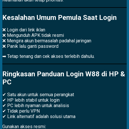
Kesalahan Umum Pemula Saat Login
❌ Login dari link iklan
❌ Mengunduh APK tidak resmi
❌ Mengira akun bermasalah padahal jaringan
❌ Panik lalu ganti password
➡ Tetap tenang dan cek akses terlebih dahulu.
Ringkasan Panduan Login W88 di HP &
PC
✔ Satu akun untuk semua perangkat
✔ HP lebih stabil untuk login
✔ PC lebih nyaman untuk analisis
✔ Tidak perlu VPN
✔ Link alternatif adalah solusi utama
Gunakan akses resmi: