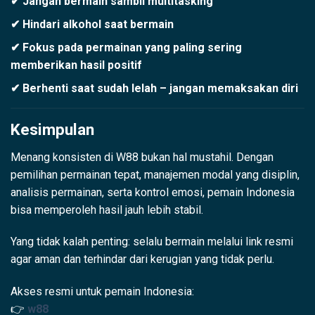
✔ Jangan bermain sambil multitasking
✔ Hindari alkohol saat bermain
✔ Fokus pada permainan yang paling sering
memberikan hasil positif
✔ Berhenti saat sudah lelah – jangan memaksakan diri
Kesimpulan
Menang konsisten di W88 bukan hal mustahil. Dengan
pemilihan permainan tepat, manajemen modal yang disiplin,
analisis permainan, serta kontrol emosi, pemain Indonesia
bisa memperoleh hasil jauh lebih stabil.
Yang tidak kalah penting: selalu bermain melalui link resmi
agar aman dan terhindar dari kerugian yang tidak perlu.
Akses resmi untuk pemain Indonesia:
👉
w88