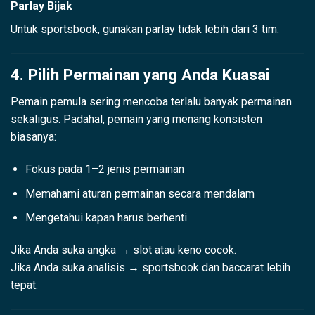
Parlay Bijak
Untuk sportsbook, gunakan parlay tidak lebih dari 3 tim.
4. Pilih Permainan yang Anda Kuasai
Pemain pemula sering mencoba terlalu banyak permainan
sekaligus. Padahal, pemain yang menang konsisten
biasanya:
Fokus pada 1–2 jenis permainan
Memahami aturan permainan secara mendalam
Mengetahui kapan harus berhenti
Jika Anda suka angka → slot atau keno cocok.
Jika Anda suka analisis → sportsbook dan baccarat lebih
tepat.