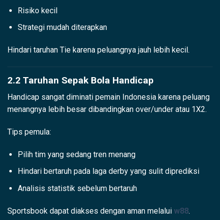
Risiko kecil
Strategi mudah diterapkan
Hindari taruhan Tie karena peluangnya jauh lebih kecil.
2.2 Taruhan Sepak Bola Handicap
Handicap sangat diminati pemain Indonesia karena peluang
menangnya lebih besar dibandingkan over/under atau 1X2.
Tips pemula:
Pilih tim yang sedang tren menang
Hindari bertaruh pada laga derby yang sulit diprediksi
Analisis statistik sebelum bertaruh
Sportsbook dapat diakses dengan aman melalui
w88
.