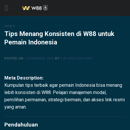
Skip
to
content
NEWS
Tips Menang Konsisten di W88 untuk
Pemain Indonesia
POSTED ON
7 DESEMBER, 2025
BY
DAT NGUYEN PHAT
Meta Description:
Kumpulan tips terbaik agar pemain Indonesia bisa menang
lebih konsisten di W88. Pelajari manajemen modal,
pemilihan permainan, strategi bermain, dan akses link resmi
yang aman.
Pendahuluan