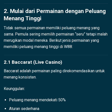
2. Mulai dari Permainan dengan Peluang
Menang Tinggi
Tidak semua permainan memiliki peluang menang yang
sama. Pemula sering memilih permainan “seru” tetapi malah
merugikan modal mereka. Berikut jenis permainan yang
memiliki peluang menang tinggi di W88:
2.1 Baccarat (Live Casino)
Baccarat adalah permainan paling direkomendasikan untuk
menang konsisten.
Keunggulan:
Peluang menang mendekati 50%
Aturan sederhana