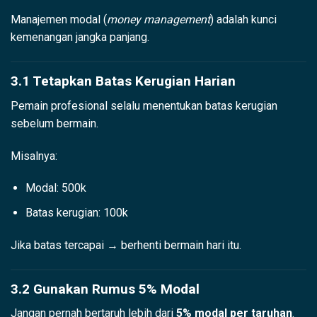
Manajemen modal (
money management
) adalah kunci
kemenangan jangka panjang.
3.1 Tetapkan Batas Kerugian Harian
Pemain profesional selalu menentukan batas kerugian
sebelum bermain.
Misalnya:
Modal: 500k
Batas kerugian: 100k
Jika batas tercapai → berhenti bermain hari itu.
3.2 Gunakan Rumus 5% Modal
Jangan pernah bertaruh lebih dari
5% modal per taruhan
.