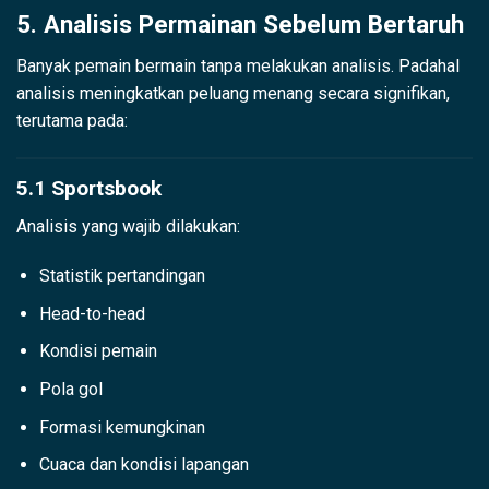
5. Analisis Permainan Sebelum Bertaruh
Banyak pemain bermain tanpa melakukan analisis. Padahal
analisis meningkatkan peluang menang secara signifikan,
terutama pada:
5.1 Sportsbook
Analisis yang wajib dilakukan:
Statistik pertandingan
Head-to-head
Kondisi pemain
Pola gol
Formasi kemungkinan
Cuaca dan kondisi lapangan