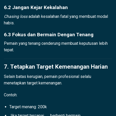
6.2 Jangan Kejar Kekalahan
Chasing loss
adalah kesalahan fatal yang membuat modal
habis.
6.3 Fokus dan Bermain Dengan Tenang
Pemain yang tenang cenderung membuat keputusan lebih
tepat.
7. Tetapkan Target Kemenangan Harian
Selain batas kerugian, pemain profesional selalu
menetapkan target kemenangan.
Contoh:
Target menang: 200k
Jika target tercapai → berhenti bermain