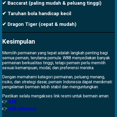
✔ Baccarat (paling mudah & peluang tinggi)
✔ Taruhan bola handicap kecil
✔ Dragon Tiger (cepat & mudah)
Kesimpulan
Memilih permainan yang tepat adalah langkah penting bagi
semua pemain, terutama pemula. W88 menyediakan banyak
permainan berkualitas tinggi, tetapi pemain perlu memilih
sesuai kemampuan, modal, dan preferensi mereka.
Dengan memahami kategori permainan, peluang menang,
risiko, dan strategi dasar, pemain Indonesia dapat menikmati
pengalaman bermain lebih stabil dan menguntungkan.
Pastikan selalu mengakses link resmi untuk bermain aman:
👉
w88
👉
w88 indonesia