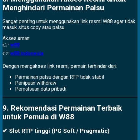
Menghindari Permainan Palsu
Sangat penting untuk menggunakan link resmi W88 agar tidak
masuk situs copy atau palsu.
Akses aman:
👉
w88
👉
w88 indonesia
Dengan mengakses link resmi, pemain terhindar dari:
Permainan palsu dengan RTP tidak stabil
Penipuan withdraw
Pemalsuan data pribadi
9. Rekomendasi Permainan Terbaik
untuk Pemula di W88
✔ Slot RTP tinggi (PG Soft / Pragmatic)