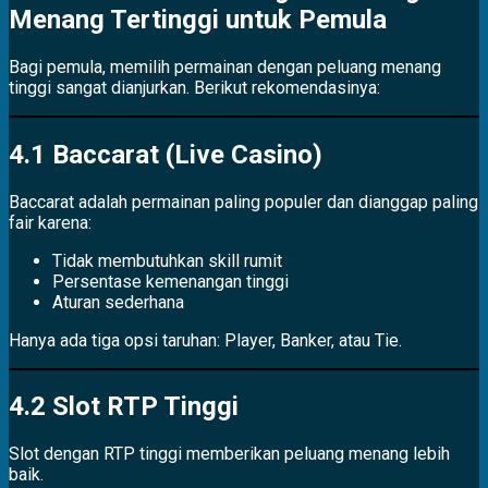
Menang Tertinggi untuk Pemula
Bagi pemula, memilih permainan dengan peluang menang
tinggi sangat dianjurkan. Berikut rekomendasinya:
4.1 Baccarat (Live Casino)
Baccarat adalah permainan paling populer dan dianggap paling
fair karena:
Tidak membutuhkan skill rumit
Persentase kemenangan tinggi
Aturan sederhana
Hanya ada tiga opsi taruhan: Player, Banker, atau Tie.
4.2 Slot RTP Tinggi
Slot dengan RTP tinggi memberikan peluang menang lebih
baik.