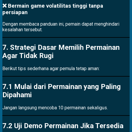
❌ Bermain game volatilitas tinggi tanpa
persiapan
Dengan membaca panduan ini, pemain dapat menghindari
kesalahan tersebut.
7. Strategi Dasar Memilih Permainan
Agar Tidak Rugi
Berikut tips sederhana agar pemula tetap aman:
7.1 Mulai dari Permainan yang Paling
Dipahami
Jangan langsung mencoba 10 permainan sekaligus.
7.2 Uji Demo Permainan Jika Tersedia