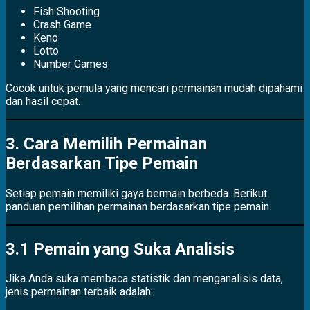
Fish Shooting
Crash Game
Keno
Lotto
Number Games
Cocok untuk pemula yang mencari permainan mudah dipahami
dan hasil cepat.
3. Cara Memilih Permainan
Berdasarkan Tipe Pemain
Setiap pemain memiliki gaya bermain berbeda. Berikut
panduan pemilihan permainan berdasarkan tipe pemain.
3.1 Pemain yang Suka Analisis
Jika Anda suka membaca statistik dan menganalisis data,
jenis permainan terbaik adalah: