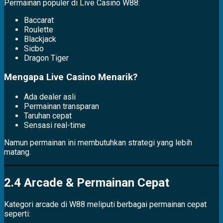
Permainan populer di Live Casino W88:
Baccarat
Roulette
Blackjack
Sicbo
Dragon Tiger
Mengapa Live Casino Menarik?
Ada dealer asli
Permainan transparan
Taruhan cepat
Sensasi real-time
Namun permainan ini membutuhkan strategi yang lebih
matang.
2.4 Arcade & Permainan Cepat
Kategori arcade di W88 meliputi berbagai permainan cepat
seperti: