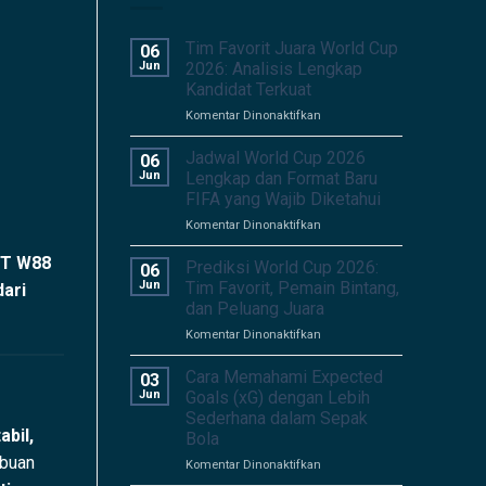
Tim Favorit Juara World Cup
06
Jun
2026: Analisis Lengkap
Kandidat Terkuat
pada
Komentar Dinonaktifkan
Tim
Favorit
Jadwal World Cup 2026
06
Juara
Jun
Lengkap dan Format Baru
World
FIFA yang Wajib Diketahui
Cup
pada
Komentar Dinonaktifkan
2026:
Jadwal
Analisis
RT W88
World
Lengkap
Prediksi World Cup 2026:
06
Cup
Kandidat
Jun
Tim Favorit, Pemain Bintang,
dari
2026
Terkuat
dan Peluang Juara
Lengkap
pada
Komentar Dinonaktifkan
dan
Prediksi
Format
World
Baru
Cara Memahami Expected
03
Cup
FIFA
Jun
Goals (xG) dengan Lebih
2026:
yang
Sederhana dalam Sepak
Tim
Wajib
abil,
Bola
Favorit,
Diketahui
ibuan
Pemain
pada
Komentar Dinonaktifkan
Bintang,
Cara