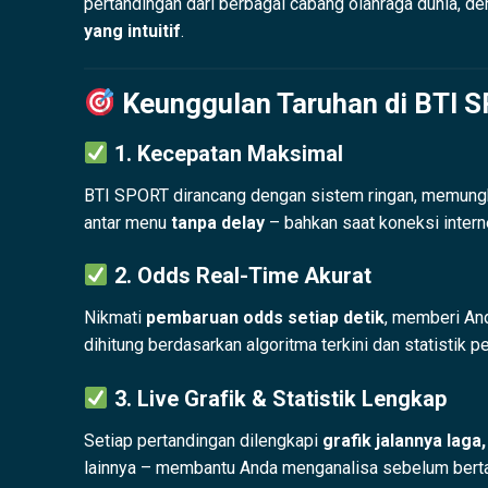
pertandingan dari berbagai cabang olahraga dunia, d
yang intuitif
.
Keunggulan Taruhan di BTI 
1.
Kecepatan Maksimal
BTI SPORT dirancang dengan sistem ringan, memung
antar menu
tanpa delay
– bahkan saat koneksi interne
2.
Odds Real-Time Akurat
Nikmati
pembaruan odds setiap detik
, memberi And
dihitung berdasarkan algoritma terkini dan statistik p
3.
Live Grafik & Statistik Lengkap
Setiap pertandingan dilengkapi
grafik jalannya lag
lainnya – membantu Anda menganalisa sebelum berta