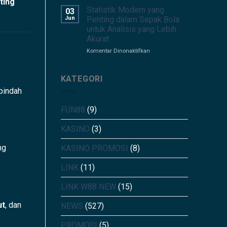
tting
dan
Memahami
Statistik Modern yang
03
Peluang
Expected
Jun
Penting dalam Sepak Bola
Juara
Goals
untuk Analisis yang Lebih
(xG)
Akurat
dengan
Lebih
pada
Komentar Dinonaktifkan
Sederhana
Statistik
dalam
Modern
Sepak
yang
KATEGORI
Bola
Penting
pindah
dalam
Sepak
FUN88
(9)
Bola
untuk
KASINO
(3)
Analisis
yang
Lebih
ng
KASINO PROMOSI
(8)
Akurat
LINK
(11)
LINK W88 NEW
(15)
ut
, dan
NEWS
(527)
PROMOSI
(5)