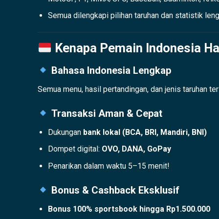
Semua dilengkapi pilihan taruhan dan statistik len
Kenapa Pemain Indonesia Ha
Bahasa Indonesia Lengkap
Semua menu, hasil pertandingan, dan jenis taruhan t
Transaksi Aman & Cepat
Dukungan
bank lokal (BCA, BRI, Mandiri, BNI)
Dompet digital:
OVO, DANA, GoPay
Penarikan dalam waktu 5–15 menit!
Bonus & Cashback Eksklusif
Bonus 100% sportsbook hingga Rp1.500.000