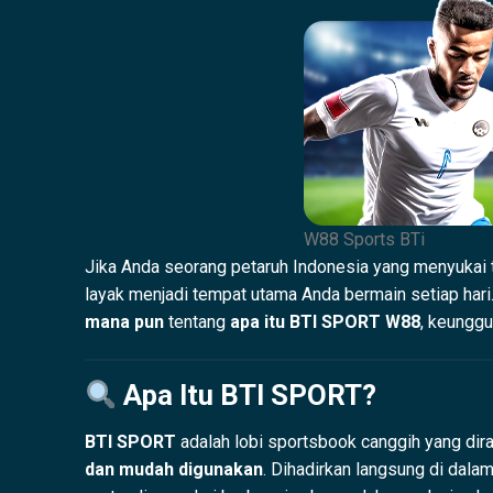
W88 Sports BTi
Jika Anda seorang petaruh Indonesia yang menyukai t
layak menjadi tempat utama Anda bermain setiap hari.
mana pun
tentang
apa itu BTI SPORT W88
, keunggu
Apa Itu BTI SPORT?
BTI SPORT
adalah lobi sportsbook canggih yang di
dan mudah digunakan
. Dihadirkan langsung di dala