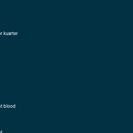
r kuarter
st blood
et