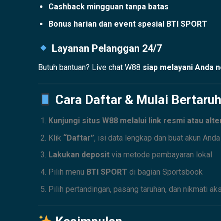
Cashback mingguan tanpa batas
Bonus harian dan event spesial BTI SPORT
Layanan Pelanggan 24/7
Butuh bantuan? Live chat W88
siap melayani Anda 
Cara Daftar & Mulai Bertaru
Kunjungi situs W88 melalui link resmi atau alter
Klik
“Daftar”
, isi data lengkap dan buat akun Anda
Lakukan deposit
via metode pembayaran lokal
Pilih menu
BTI SPORT
di bagian Sportsbook
Pilih pertandingan, pasang taruhan, dan nikmati ak