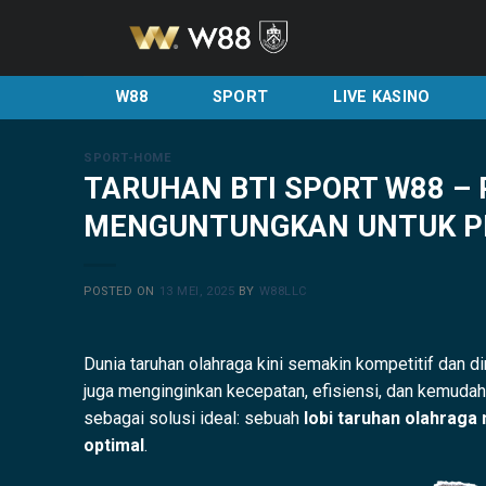
Skip
to
content
W88
SPORT
LIVE KASINO
SPORT-HOME
TARUHAN BTI SPORT W88 – 
MENGUNTUNGKAN UNTUK P
POSTED ON
13 MEI, 2025
BY
W88LLC
Dunia taruhan olahraga kini semakin kompetitif dan 
juga menginginkan kecepatan, efisiensi, dan kemudah
sebagai solusi ideal: sebuah
lobi taruhan olahraga
optimal
.