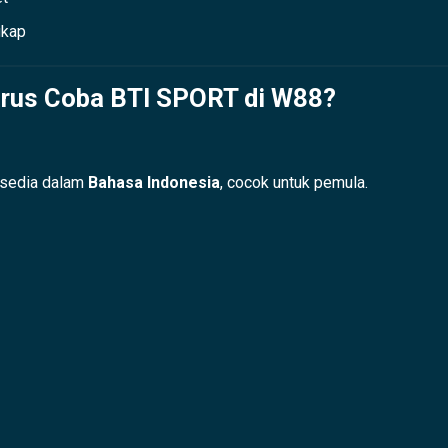
gkap
rus Coba BTI SPORT di W88?
ersedia dalam
Bahasa Indonesia
, cocok untuk pemula.