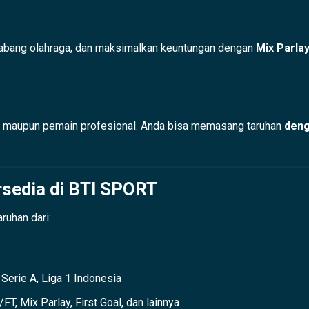
 cabang olahraga, dan maksimalkan keuntungan dengan
Mix Parla
a maupun pemain profesional. Anda bisa memasang taruhan
deng
rsedia di BTI SPORT
ruhan dari:
 Serie A, Liga 1 Indonesia
T, Mix Parlay, First Goal, dan lainnya