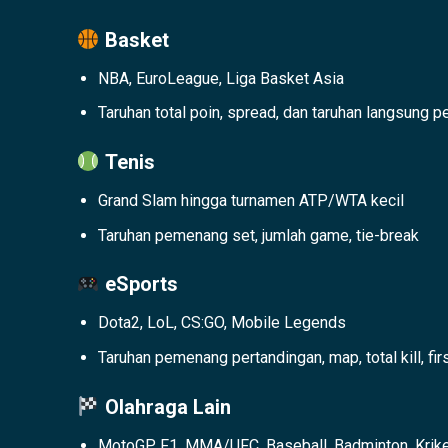
Basket
NBA, EuroLeague, Liga Basket Asia
Taruhan total poin, spread, dan taruhan langsung pe
Tenis
Grand Slam hingga turnamen ATP/WTA kecil
Taruhan pemenang set, jumlah game, tie-break
eSports
Dota2, LoL, CS:GO, Mobile Legends
Taruhan pemenang pertandingan, map, total kill, fir
Olahraga Lain
MotoGP, F1, MMA/UFC, Baseball, Badminton, Krik