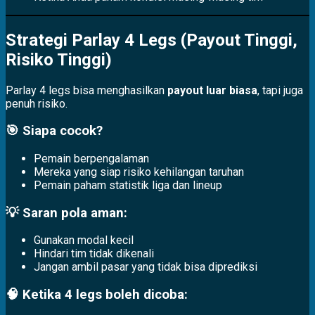
Strategi Parlay 4 Legs (Payout Tinggi,
Risiko Tinggi)
Parlay 4 legs bisa menghasilkan
payout luar biasa
, tapi juga
penuh risiko.
🎯 Siapa cocok?
Pemain berpengalaman
Mereka yang siap risiko kehilangan taruhan
Pemain paham statistik liga dan lineup
💡 Saran pola aman:
Gunakan modal kecil
Hindari tim tidak dikenali
Jangan ambil pasar yang tidak bisa diprediksi
🧠 Ketika 4 legs boleh dicoba: