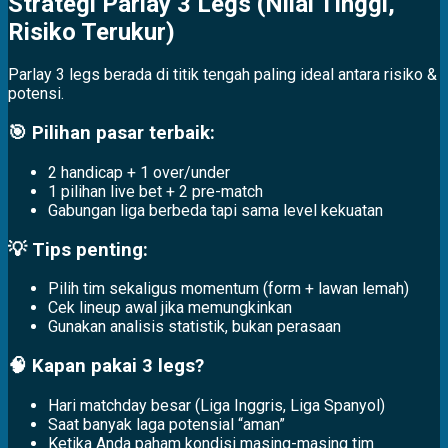
Strategi Parlay 3 Legs (Nilai Tinggi,
Risiko Terukur)
Parlay 3 legs berada di titik tengah paling ideal antara risiko &
potensi.
🎯 Pilihan pasar terbaik:
2 handicap + 1 over/under
1 pilihan live bet + 2 pre-match
Gabungan liga berbeda tapi sama level kekuatan
💡 Tips penting:
Pilih tim sekaligus momentum (form + lawan lemah)
Cek lineup awal jika memungkinkan
Gunakan analisis statistik, bukan perasaan
🧠 Kapan pakai 3 legs?
Hari matchday besar (Liga Inggris, Liga Spanyol)
Saat banyak laga potensial “aman”
Ketika Anda paham kondisi masing-masing tim