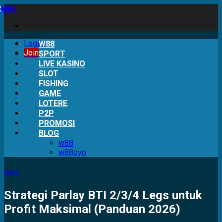
Skip
to
content
Login
W88
Join
SPORT
LIVE KASINO
SLOT
FISHING
GAME
LOTERE
P2P
PROMOSI
BLOG
w88
w88oyo
NEWS
Strategi Parlay BTI 2/3/4 Legs untuk
Profit Maksimal (Panduan 2026)