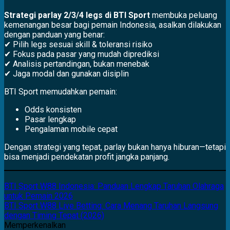
Strategi parlay 2/3/4 legs di BTI Sport
membuka peluang
kemenangan besar bagi pemain Indonesia, asalkan dilakukan
dengan panduan yang benar:
✔ Pilih legs sesuai skill & toleransi risiko
✔ Fokus pada pasar yang mudah diprediksi
✔ Analisis pertandingan, bukan menebak
✔ Jaga modal dan gunakan disiplin
BTI Sport memudahkan pemain:
Odds konsisten
Pasar lengkap
Pengalaman mobile cepat
Dengan strategi yang tepat, parlay bukan hanya hiburan—tetapi
bisa menjadi pendekatan profit jangka panjang.
BTI Sport W88 Indonesia: Panduan Lengkap Taruhan Olahraga
untuk Pemain 2026
BTI Sport W88 Live Betting: Cara Menang Taruhan Langsung
dengan Timing Tepat (2026)
Memperkenalkan