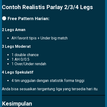
Contoh Realistis Parlay 2/3/4 Legs
🟢 Free Pattern Harian:
2 Legs Aman
AH favorit tipis + Under big match
3 Legs Moderat
1 double chance
1 AH 0/0.5
1 Over/Under rendah
4 Legs Spekulatif
4 tim unggulan dengan statistik forma tinggi
Anda bisa sesuaikan tergantung liga yang tersedia hari itu.
Kesimpulan