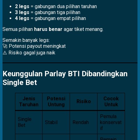
2 legs
= gabungan dua pilihan taruhan
3 legs
= gabungan tiga pilihan
4 legs
= gabungan empat pilihan
Semua pilihan
harus benar
agar tiket menang.
Semakin banyak legs:
🚀 Potensi payout meningkat
⚠️ Risiko gagal juga naik
Keunggulan Parlay BTI Dibandingkan
Single Bet
Jenis
Potensi
Cocok
Risiko
Taruhan
Untung
Untuk
Pemula
Single
Stabil
Rendah
konservat
Bet
if
Pemain