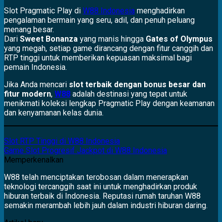
Slot Pragmatic Play di
W88 Indonesia
menghadirkan
pengalaman bermain yang seru, adil, dan penuh peluang
menang besar.
Dari
Sweet Bonanza
yang manis hingga
Gates of Olympus
yang megah, setiap game dirancang dengan fitur canggih dan
RTP tinggi untuk memberikan kepuasan maksimal bagi
pemain Indonesia.
Jika Anda mencari
slot terbaik dengan bonus besar dan
fitur modern
,
W88
adalah destinasi yang tepat untuk
menikmati koleksi lengkap Pragmatic Play dengan keamanan
dan kenyamanan kelas dunia.
Slot RTP Tinggi di W88 Indonesia
Game Slot Progresif Jackpot di W88 Indonesia
Memperkenalkan
W88 telah menciptakan terobosan dalam menerapkan
teknologi tercanggih saat ini untuk menghadirkan produk
hiburan terbaik di Indonesia. Reputasi rumah taruhan W88
semakin merambah lebih jauh dalam industri hiburan daring.