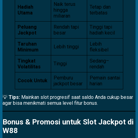
Naik terus
Hadiah
Tetap dan
hingga
Utama
terbatas
miliaran
Peluang
Rendah tapi
Tinggi tapi
Jackpot
besar
hadiah kecil
Taruhan
Lebih
Lebih tinggi
Minimum
fleksibel
Tingkat
Sedang–
Tinggi
Volatilitas
rendah
Pemburu
Pemain santai
Cocok Untuk
jackpot besar
harian
💡
Tips:
Mainkan slot progresif saat saldo Anda cukup besar
agar bisa menikmati semua level fitur bonus.
Bonus & Promosi untuk Slot Jackpot di
W88