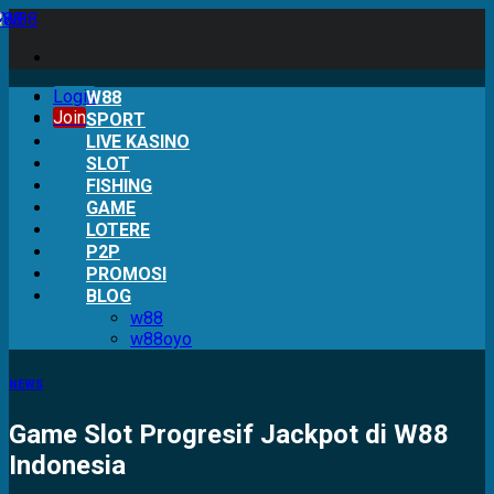
Skip
to
content
Login
W88
Join
SPORT
LIVE KASINO
SLOT
FISHING
GAME
LOTERE
P2P
PROMOSI
BLOG
w88
w88oyo
NEWS
Game Slot Progresif Jackpot di W88
Indonesia