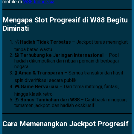
mobile di
W88 Indonesia
.
Mengapa Slot Progresif di W88 Begitu
Diminati
💰
Hadiah Tidak Terbatas
– Jackpot terus meningkat
tanpa batas waktu.
🏦
Terhubung ke Jaringan Internasional
– Pool
hadiah dikumpulkan dari ribuan pemain di berbagai
negara.
🔒
Aman & Transparan
– Semua transaksi dan hasil
spin diverifikasi secara publik.
🎮
Game Bervariasi
– Dari tema mitologi, fantasi,
hingga klasik retro.
🎁
Bonus Tambahan dari W88
– Cashback mingguan,
turnamen jackpot, dan hadiah eksklusif.
Cara Memenangkan Jackpot Progresif