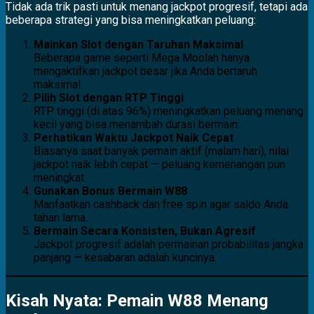
Tidak ada trik pasti untuk menang jackpot progresif, tetapi ada
beberapa strategi yang bisa meningkatkan peluang:
Mainkan Slot dengan Taruhan Maksimal
Beberapa game seperti Mega Moolah hanya
mengaktifkan jackpot besar jika Anda bertaruh
maksimal.
Pilih Slot dengan RTP Tinggi
RTP tinggi (di atas 96%) meningkatkan peluang menang
kecil yang bisa menambah durasi bermain.
Perhatikan Waktu Jackpot Naik Cepat
Biasanya saat banyak pemain aktif (malam hari), nilai
jackpot naik lebih cepat — peluang kemenangan pun
meningkat.
Gunakan Bonus Bermain W88
Manfaatkan cashback dan free spin agar saldo Anda
tahan lama.
Bermain Secara Konsisten, Bukan Agresif
Jackpot progresif adalah permainan probabilitas jangka
panjang — kesabaran adalah kuncinya.
Kisah Nyata: Pemain W88 Menang