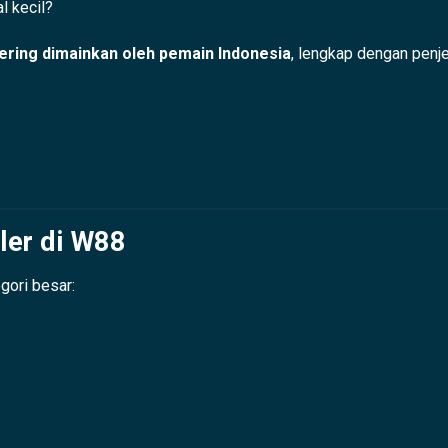
l kecil?
sering dimainkan oleh pemain Indonesia
, lengkap dengan penj
ler di W88
gori besar: