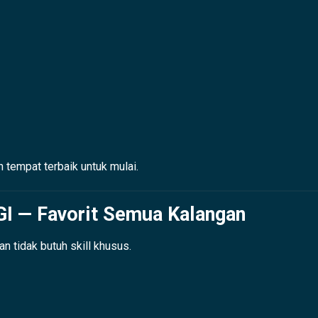
tempat terbaik untuk mulai.
I — Favorit Semua Kalangan
n tidak butuh skill khusus.