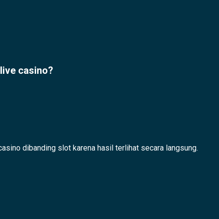
live casino?
casino dibanding slot karena hasil terlihat secara langsung.