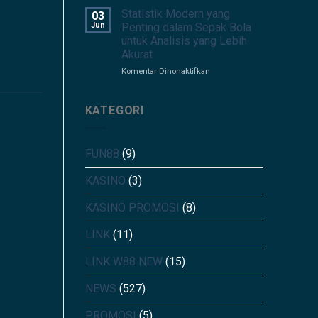
dan
Memahami
Statistik Modern yang
03
Peluang
Expected
Jun
Penting dalam Sepak Bola
Juara
Goals
untuk Analisis yang Lebih
(xG)
Akurat
dengan
Lebih
pada
Komentar Dinonaktifkan
Sederhana
Statistik
dalam
Modern
Sepak
yang
KATEGORI
Bola
Penting
dalam
Sepak
FUN88
(9)
Bola
untuk
KASINO
(3)
Analisis
yang
Lebih
KASINO PROMOSI
(8)
Akurat
LINK
(11)
LINK W88 NEW
(15)
NEWS
(527)
PROMOSI
(5)