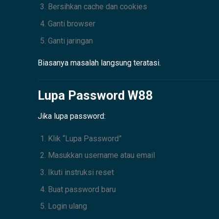
Bersihkan cache dan cookies
Ganti browser
Ganti jaringan
Biasanya masalah langsung teratasi.
Lupa Password W88
Jika lupa password:
Klik “Lupa Password”
Masukkan username atau email
Ikuti instruksi reset
Buat password baru
Login ulang