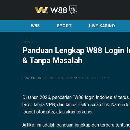
Skip
to
content
W88
SPORT
LIVE KASINO
NEWS
Panduan Lengkap W88 Login I
& Tanpa Masalah
POSTED ON
26 FEBRUARI, 2026
BY
DAT NGUYEN PHAT
Di tahun 2026, pencarian “W88 login Indonesia” ter
error, tanpa VPN, dan tanpa risiko salah link. Namun
logout otomatis, atau akun terkunci.
Artikel ini adalah panduan lengkap dan terbaru tent