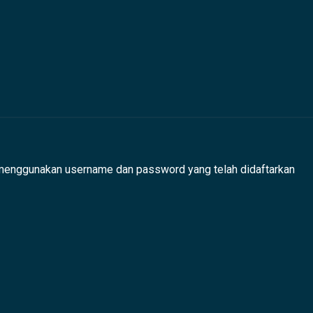
menggunakan username dan password yang telah didaftarkan