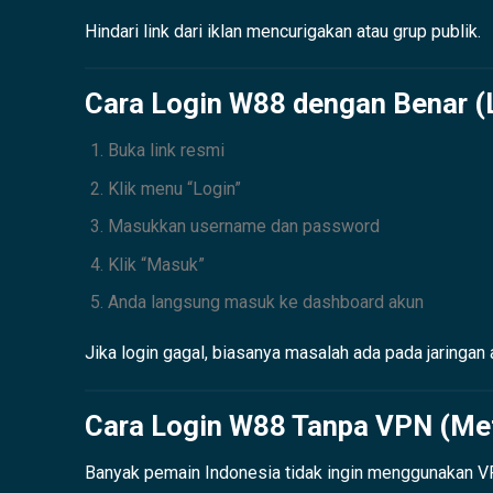
Hindari link dari iklan mencurigakan atau grup publik.
Cara Login W88 dengan Benar (
Buka link resmi
Klik menu “Login”
Masukkan username dan password
Klik “Masuk”
Anda langsung masuk ke dashboard akun
Jika login gagal, biasanya masalah ada pada jaringan 
Cara Login W88 Tanpa VPN (Met
Banyak pemain Indonesia tidak ingin menggunakan V