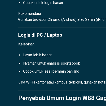
Cocok untuk login harian
Rekomendasi:
Gunakan browser Chrome (Android) atau Safari (iPhon
Login di PC / Laptop
Kelebihan:
Layar lebih besar
Nyaman untuk analisis sportsbook
Cocok untuk sesi bermain panjang
Jika Wi-Fi kantor atau kampus terblokir, gunakan hots
Penyebab Umum Login W88 Gag