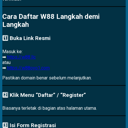
Cara Daftar W88 Langkah demi
Langkah
1️⃣ Buka Link Resmi
Masuk ke:
➡
https://w88.llc
atau
➡
https://w88oyo1.com
Pastikan domain benar sebelum melanjutkan.
2️⃣ Klik Menu “Daftar” / “Register”
Biasanya terletak di bagian atas halaman utama.
3️⃣ Isi Form Registrasi