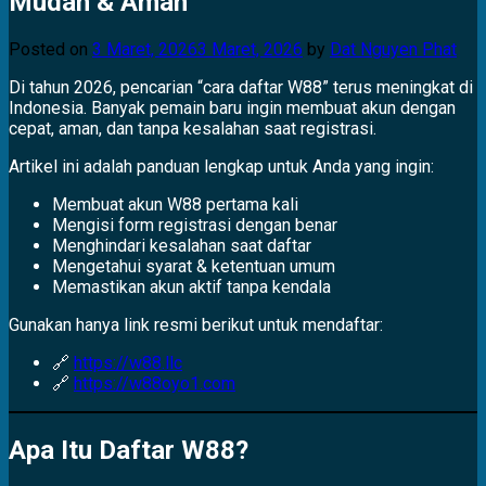
Mudah & Aman
Posted on
3 Maret, 2026
3 Maret, 2026
by
Dat Nguyen Phat
Di tahun 2026, pencarian “cara daftar W88” terus meningkat di
Indonesia. Banyak pemain baru ingin membuat akun dengan
cepat, aman, dan tanpa kesalahan saat registrasi.
Artikel ini adalah panduan lengkap untuk Anda yang ingin:
Membuat akun W88 pertama kali
Mengisi form registrasi dengan benar
Menghindari kesalahan saat daftar
Mengetahui syarat & ketentuan umum
Memastikan akun aktif tanpa kendala
Gunakan hanya link resmi berikut untuk mendaftar:
🔗
https://w88.llc
🔗
https://w88oyo1.com
Apa Itu Daftar W88?