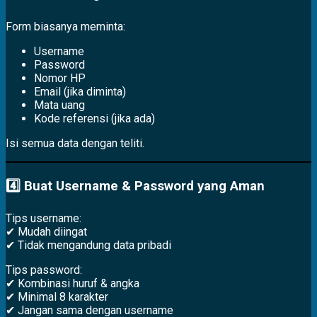
Form biasanya meminta:
Username
Password
Nomor HP
Email (jika diminta)
Mata uang
Kode referensi (jika ada)
Isi semua data dengan teliti.
4️⃣ Buat Username & Password yang Aman
Tips username:
✔ Mudah diingat
✔ Tidak mengandung data pribadi
Tips password:
✔ Kombinasi huruf & angka
✔ Minimal 8 karakter
✔ Jangan sama dengan username