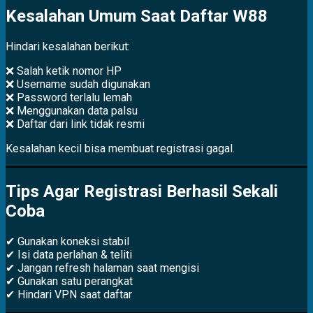
Kesalahan Umum Saat Daftar W88
Hindari kesalahan berikut:
❌ Salah ketik nomor HP
❌ Username sudah digunakan
❌ Password terlalu lemah
❌ Menggunakan data palsu
❌ Daftar dari link tidak resmi
Kesalahan kecil bisa membuat registrasi gagal.
Tips Agar Registrasi Berhasil Sekali
Coba
✔ Gunakan koneksi stabil
✔ Isi data perlahan & teliti
✔ Jangan refresh halaman saat mengisi
✔ Gunakan satu perangkat
✔ Hindari VPN saat daftar