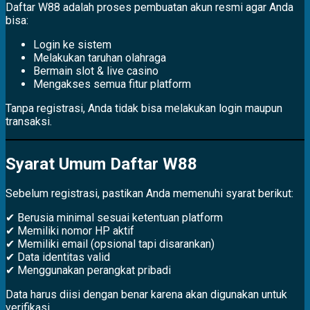
Daftar W88 adalah proses pembuatan akun resmi agar Anda
bisa:
Login ke sistem
Melakukan taruhan olahraga
Bermain slot & live casino
Mengakses semua fitur platform
Tanpa registrasi, Anda tidak bisa melakukan login maupun
transaksi.
Syarat Umum Daftar W88
Sebelum registrasi, pastikan Anda memenuhi syarat berikut:
✔ Berusia minimal sesuai ketentuan platform
✔ Memiliki nomor HP aktif
✔ Memiliki email (opsional tapi disarankan)
✔ Data identitas valid
✔ Menggunakan perangkat pribadi
Data harus diisi dengan benar karena akan digunakan untuk
verifikasi.