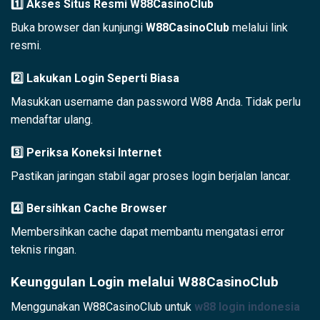
1️⃣ Akses Situs Resmi W88CasinoClub
Buka browser dan kunjungi
W88CasinoClub
melalui link
resmi.
2️⃣ Lakukan Login Seperti Biasa
Masukkan username dan password W88 Anda. Tidak perlu
mendaftar ulang.
3️⃣ Periksa Koneksi Internet
Pastikan jaringan stabil agar proses login berjalan lancar.
4️⃣ Bersihkan Cache Browser
Membersihkan cache dapat membantu mengatasi error
teknis ringan.
Keunggulan Login melalui W88CasinoClub
Menggunakan W88CasinoClub untuk
w88 login indonesia