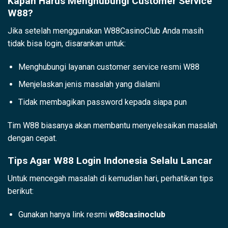
Kapan Harus Menghubungi Customer Service
W88?
Jika setelah menggunakan W88CasinoClub Anda masih
tidak bisa login, disarankan untuk:
Menghubungi layanan customer service resmi W88
Menjelaskan jenis masalah yang dialami
Tidak membagikan password kepada siapa pun
Tim W88 biasanya akan membantu menyelesaikan masalah
dengan cepat.
Tips Agar W88 Login Indonesia Selalu Lancar
Untuk mencegah masalah di kemudian hari, perhatikan tips
berikut:
Gunakan hanya link resmi
w88casinoclub