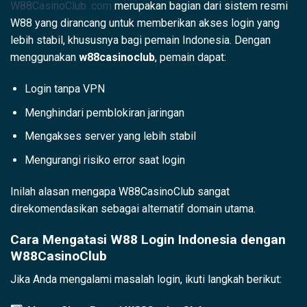
W88CasinoClub .com
merupakan bagian dari sistem resmi
W88 yang dirancang untuk memberikan akses login yang
lebih stabil, khususnya bagi pemain Indonesia. Dengan
menggunakan
w88casinoclub
, pemain dapat:
Login tanpa VPN
Menghindari pemblokiran jaringan
Mengakses server yang lebih stabil
Mengurangi risiko error saat login
Inilah alasan mengapa W88CasinoClub sangat
direkomendasikan sebagai alternatif domain utama.
Cara Mengatasi W88 Login Indonesia dengan
W88CasinoClub
Jika Anda mengalami masalah login, ikuti langkah berikut: