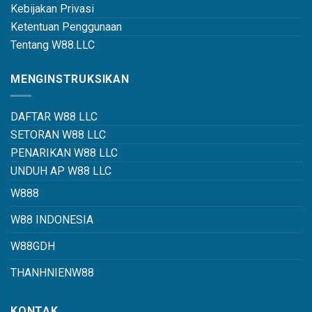
Kebijakan Privasi
Ketentuan Penggunaan
Tentang W88.LLC
MENGINSTRUKSIKAN
DAFTAR W88 LLC
SETORAN W88 LLC
PENARIKAN W88 LLC
UNDUH AP W88 LLC
W888
W88 INDONESIA
W88GDH
THANHNIENW88
KONTAK