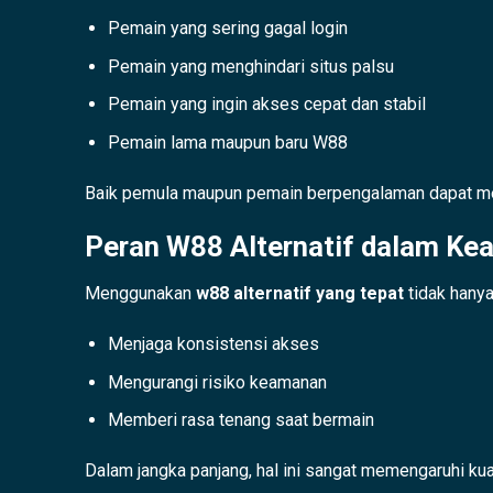
Pemain yang sering gagal login
Pemain yang menghindari situs palsu
Pemain yang ingin akses cepat dan stabil
Pemain lama maupun baru W88
Baik pemula maupun pemain berpengalaman dapat me
Peran W88 Alternatif dalam K
Menggunakan
w88 alternatif yang tepat
tidak hanya
Menjaga konsistensi akses
Mengurangi risiko keamanan
Memberi rasa tenang saat bermain
Dalam jangka panjang, hal ini sangat memengaruhi ku