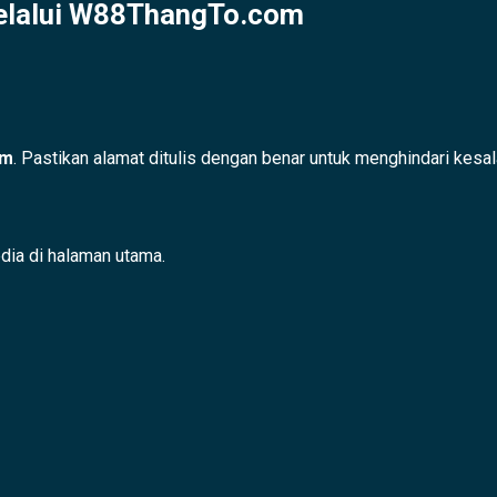
elalui W88ThangTo.com
om
. Pastikan alamat ditulis dengan benar untuk menghindari kesal
dia di halaman utama.