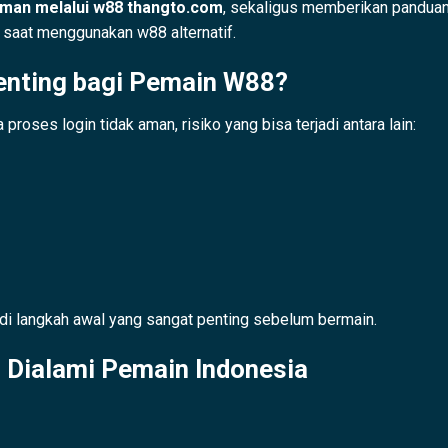
aman melalui w88 thangto.com
, sekaligus memberikan panduan
n saat menggunakan w88 alternatif.
nting bagi Pemain W88?
roses login tidak aman, risiko yang bisa terjadi antara lain:
i langkah awal yang sangat penting sebelum bermain.
 Dialami Pemain Indonesia