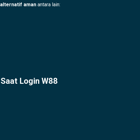
alternatif aman
antara lain:
 Saat Login W88