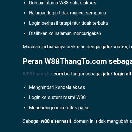
Domain utama W88 sulit diakses
Halaman login tidak muncul sempurna
Login berhasil tetapi fitur tidak terbuka
Dialihkan ke halaman mencurigakan
Masalah ini biasanya berkaitan dengan
jalur akses
, 
Peran W88ThangTo.com sebagai
W88ThangTo
.com
berfungsi sebagai
jalur login al
Menghindari kendala akses
Login ke sistem resmi W88
Mengurangi risiko situs palsu
Sebagai
w88 alternatif
, domain ini tidak mengubah