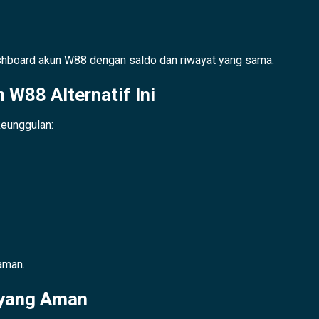
ashboard akun W88 dengan saldo dan riwayat yang sama.
W88 Alternatif Ini
eunggulan:
aman.
 yang Aman