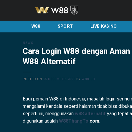
Skip
to
content
W88
SPORT
LIVE KASINO
NEWS
Cara Login W88 dengan Ama
W88 Alternatif
POSTED ON
25 DESEMBER, 2025
BY
W88LLC
Bagi pemain W88 di Indonesia, masalah login sering 
mengalami kendala seperti halaman tidak bisa dibuka, 
seperti ini, menggunakan
w88 alternatif
yang tepat a
digunakan adalah
W88ThangTo
.com
.