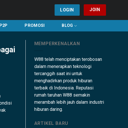
JOIN
LOGIN
P2P
PROMOSI
BLOG
MEMPERKENALKAN
agai
W88 telah menciptakan terobosan
dalam menerapkan teknologi
tercanggih saat ini untuk
menghadirkan produk hiburan
terbaik di Indonesia. Reputasi
rumah taruhan W88 semakin
n
merambah lebih jauh dalam industri
ondisi
hiburan daring.
yak
ARTIKEL BARU